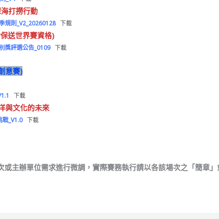
：深海打撈行動
 賽季規則_V2_20260128
下載
含保送世界賽資格)
6 特別獎評選公告_0109
下載
RP創意賽)
1.1
下載
：海洋與文化的未來
挑戰_V1.0
下載
次或主辦單位需求進行微調，實際賽務執行請以各該場次之「簡章」