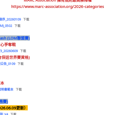
MARC Association 擁有規則最高解釋權
https://www.marc-association.org/2026-categories
序_20260109
下載
)_0502
下載
-Clash (LOM聯盟賽)
核心爭奪戰
_20260609
下載
含保送世界賽資格)
選公告_0109
下載
載
範本
略說明書範本
下載
任務賽)
26.06.09更新）
通則_V4
下載