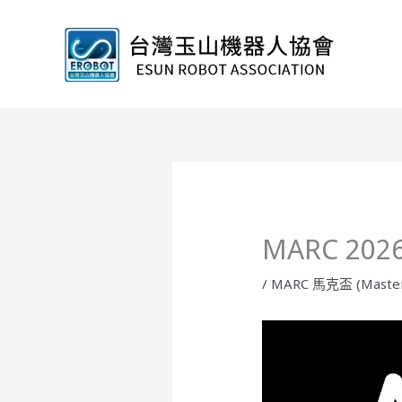
跳
至
主
要
內
容
MARC 2
/
MARC 馬克盃 (Master 