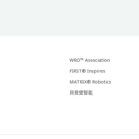
WRO™ Association
FIRST® Inspires
MATRIX® Robotics
貝登堡智能