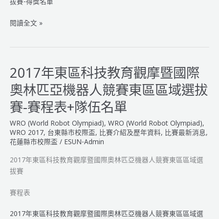
拔賽-得獎名單
2017
閱讀全文 »
年
東
區
科
2017年東區科技教育觀摩暨國際
技
奧林匹亞機器人競賽東區區域選拔
教
育
賽-賽程表+隊伍名單
觀
WRO (World Robot Olympiad)
,
WRO (World Robot Olympiad)
,
摩
WRO 2017
,
台東縣市校際盃
,
比賽介紹及歷年資料
,
比賽最新消息
,
暨
花蓮縣市校際盃
/
ESUN-Admin
國
際
2017年東區科技教育觀摩暨國際奧林匹亞機器人競賽東區區域選
奧
拔賽
林
匹
賽程表
亞
機
2017年東區科技教育觀摩暨國際奧林匹亞機器人競賽東區區域選