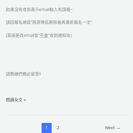
如果沒有收到表示email輸入有誤喔~
請回報名網頁”將原隊伍刪除後再重新報名一次”
(直接更改email並”
不會
“收到通知信)
請教練們務必留意!!
[公
閱讀全文 »
告]
台
灣
玉
1
2
Next
→