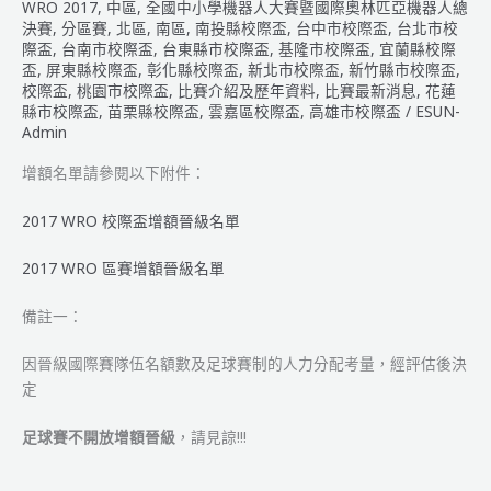
級
WRO 2017
,
中區
,
全國中小學機器人大賽暨國際奧林匹亞機器人總
名
決賽
,
分區賽
,
北區
,
南區
,
南投縣校際盃
,
台中市校際盃
,
台北市校
際盃
,
台南市校際盃
,
台東縣市校際盃
,
基隆市校際盃
,
宜蘭縣校際
單
盃
,
屏東縣校際盃
,
彰化縣校際盃
,
新北市校際盃
,
新竹縣市校際盃
,
校際盃
,
桃園市校際盃
,
比賽介紹及歷年資料
,
比賽最新消息
,
花蓮
縣市校際盃
,
苗栗縣校際盃
,
雲嘉區校際盃
,
高雄市校際盃
/
ESUN-
Admin
增額名單請參閱以下附件：
2017 WRO 校際盃增額晉級名單
2017 WRO 區賽增額晉級名單
備註一：
因晉級國際賽隊伍名額數及足球賽制的人力分配考量，經評估後決
定
足球賽不開放增額晉級
，請見諒!!!