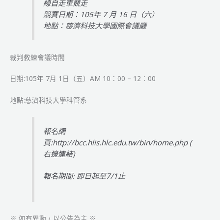
線自走車競走
競
競賽日期：105年 7 月 16 日（六）
賽
地點：慈濟科技大學國際會議廳
隊
伍
名
裁判教練會議時間
單
&
日期:105年 7月 1日（五）AM 10：00 – 12：00
賽
程
地點:慈濟科技大學科管系
表
公
告
報名網
頁:
http://bcc.hlis.hlc.edu.tw/bin/home.php
(
右邊連結)
報名期間: 即日起至7/1止
※ 如有異動，以公告為主 ※