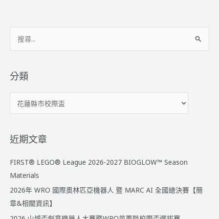
山
機
器
搜
人
協
尋
會
關
報
鍵
分類
名
字
網
分
:
站
類
重
大
更
近期文章
新
通
FIRST® LEGO® League 2026-2027 BIOGLOW™ Season
知
Materials
2026年 WRO 國際奧林匹亞機器人 暨 MARC AI 全國總決賽【簡
章&相關資訊】
2026 山城盃創意機器人大賽暨WRO苗栗縣校際盃選拔賽