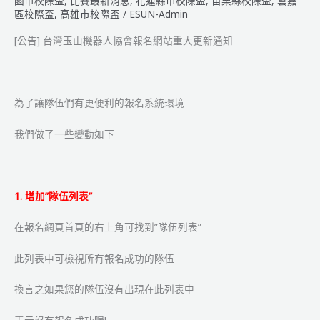
園市校際盃
,
比賽最新消息
,
花蓮縣市校際盃
,
苗栗縣校際盃
,
雲嘉
球
區校際盃
,
高雄市校際盃
/
ESUN-Admin
賽
[公告] 台灣玉山機器人協會報名網站重大更新通知
比
賽
用
球
為了讓隊伍們有更便利的報名系統環境
我們做了一些變動如下
1. 增加”隊伍列表”
在報名網頁首頁的右上角可找到”隊伍列表”
此列表中可檢視所有報名成功的隊伍
換言之如果您的隊伍沒有出現在此列表中