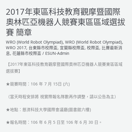
區
科
2017年東區科技教育觀摩暨國際
技
奧林匹亞機器人競賽東區區域選拔
教
育
賽 簡章
觀
WRO (World Robot Olympiad)
,
WRO (World Robot Olympiad)
,
摩
WRO 2017
,
台東縣市校際盃
,
宜蘭縣校際盃
,
校際盃
,
比賽最新消
暨
息
,
花蓮縣市校際盃
/
ESUN-Admin
國
際
【2017年東區科技教育觀摩暨國際奧林匹亞機器人競賽東區區域
奧
選拔賽】
林
匹
★競賽時間：106 年 7 月 15日 (六)
亞
機
（當天時程安排將 視實際報名隊數再作調整，請以公告為主）
器
★地點：慈濟科技大學國際會議廳(圖書館六樓)
人
競
★報名時間：106 年 6 月 5 日至 106 年 6 月 30 日。
賽
東