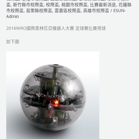
盃
,
新竹縣市校際盃
,
校際盃
,
桃園市校際盃
,
比賽最新消息
,
花蓮縣
國
市校際盃
,
苗栗縣校際盃
,
雲嘉區校際盃
,
高雄市校際盃
/
ESUN-
際
Admin
奧
林
2016WRO國際奧林匹亞機器人大賽 足球賽比賽用球
匹
如下圖
亞
機
器
人
競
賽
東
區
區
域
選
拔
賽
日