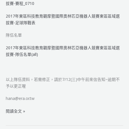
器
拔賽-賽程_0710
人
2017年東區科技教育觀摩暨國際奧林匹亞機器人競賽東區區域選
競
拔賽-足球隊戰表
賽
東
隊伍名單
區
區
2017年東區科技教育觀摩暨國際奧林匹亞機器人競賽東區區域選
域
拔賽-隊伍名單(all)
選
拔
賽-
得
以上隊伍資料，若需修正，請於7/12(三)中午前來信告知~逾期不
獎
予以更正喔
名
單
hana@era.or.tw
2017
閱讀全文 »
年
東