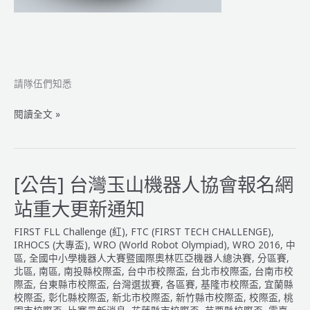
程
公
告
請隊伍們知悉
2016WRO
閱讀全文 »
國
際
奧
林
[公告] 台灣玉山機器人協會報名網
匹
站重大更新通知
亞
機
FIRST FLL Challenge (紅)
,
FTC (FIRST TECH CHALLENGE)
,
器
IRHOCS (大專盃)
,
WRO (World Robot Olympiad)
,
WRO 2016
,
中
人
區
,
全國中小學機器人大賽暨國際奧林匹亞機器人總決賽
,
分區賽
,
北區
,
南區
,
南投縣校際盃
,
台中市校際盃
,
台北市校際盃
,
台南市校
大
際盃
,
台東縣市校際盃
,
台灣選拔賽
,
各區賽
,
基隆市校際盃
,
宜蘭縣
賽
校際盃
,
彰化縣校際盃
,
新北市校際盃
,
新竹縣市校際盃
,
校際盃
,
桃
足