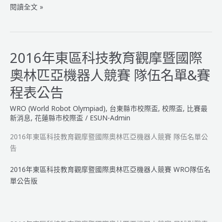
人
2016
閱讀全文 »
競
年
賽
東
東
區
區
科
2016年東區科技教育觀摩暨國際
區
技
奧林匹亞機器人競賽 隊伍名單&賽
域
教
選
育
程表公告
拔
觀
WRO (World Robot Olympiad)
,
台東縣市校際盃
,
校際盃
,
比賽最
賽
摩
新消息
,
花蓮縣市校際盃
/
ESUN-Admin
簡
暨
章
國
2016年東區科技教育觀摩暨國際奧林匹亞機器人競賽 隊伍名單公
際
告
奧
林
2016年東區科技教育觀摩暨國際奧林匹亞機器人競賽 WRO隊伍名
匹
單公告版
亞
機
器