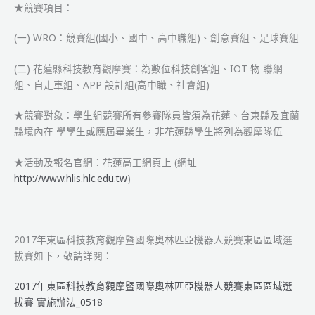
★競賽項目：
區
區
(一) WRO：競賽組(國小、國中、高中職組)、創意賽組、足球賽組
域
選
(二) 花蓮縣科技教育觀摩賽：為數位科技創客組、IOT 物 聯網
拔
組、自走車組、APP 設計組(高中職、社會組)
賽-
賽
★競賽對象：學生組競賽所有參賽隊員皆須為花蓮、台東縣及宜蘭
程
縣境內在 學學生或應屆畢業生，非花蓮縣學生將列為觀摩隊伍
表
+隊
★活動及報名官網：花蓮高工網頁上 (網址
伍
http://www.hlis.hlc.edu.tw
)
名
單
2017年東區科技教育觀摩暨國際奧林匹亞機器人競賽東區區域選
拔賽如下，敬請詳閱：
2017年東區科技教育觀摩暨國際奧林匹亞機器人競賽東區區域選
拔賽 實施辦法_0518