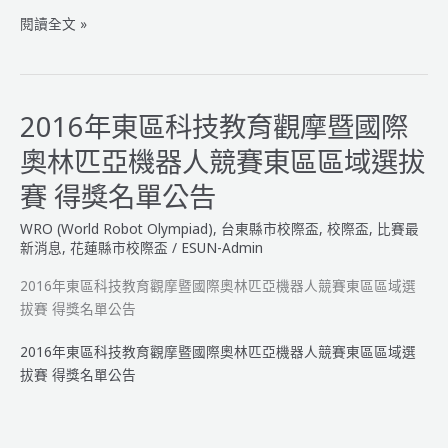
2017
閱讀全文 »
年
東
區
科
2016年東區科技教育觀摩暨國際
技
奧林匹亞機器人競賽東區區域選拔
教
育
賽 得獎名單公告
觀
WRO (World Robot Olympiad)
,
台東縣市校際盃
,
校際盃
,
比賽最
摩
新消息
,
花蓮縣市校際盃
/
ESUN-Admin
暨
國
2016年東區科技教育觀摩暨國際奧林匹亞機器人競賽東區區域選
際
拔賽 得獎名單公告
奧
林
2016年東區科技教育觀摩暨國際奧林匹亞機器人競賽東區區域選
匹
拔賽 得獎名單公告
亞
機
器