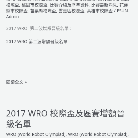
校際盃
,
桃園市校際盃
,
比賽介紹及歷年資料
,
比賽最新消息
,
花蓮
縣市校際盃
,
苗栗縣校際盃
,
雲嘉區校際盃
,
高雄市校際盃
/
ESUN-
Admin
2017 WRO 第二波增額晉級名單：
2017 WRO 第二波增額晉級名單
2017
閱讀全文 »
WRO
第
二
波
2017 WRO 校際盃及區賽增額晉
增
級名單
額
晉
WRO (World Robot Olympiad)
,
WRO (World Robot Olympiad)
,