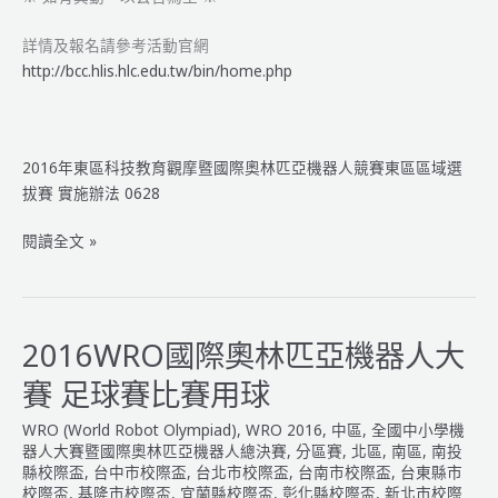
詳情及報名請參考活動官網
http://bcc.hlis.hlc.edu.tw/bin/home.php
2016年東區科技教育觀摩暨國際奧林匹亞機器人競賽東區區域選
拔賽 實施辦法 0628
2016
閱讀全文 »
年
東
區
科
2016WRO國際奧林匹亞機器人大
技
賽 足球賽比賽用球
教
育
WRO (World Robot Olympiad)
,
WRO 2016
,
中區
,
全國中小學機
觀
器人大賽暨國際奧林匹亞機器人總決賽
,
分區賽
,
北區
,
南區
,
南投
摩
縣校際盃
,
台中市校際盃
,
台北市校際盃
,
台南市校際盃
,
台東縣市
校際盃
,
基隆市校際盃
,
宜蘭縣校際盃
,
彰化縣校際盃
,
新北市校際
暨