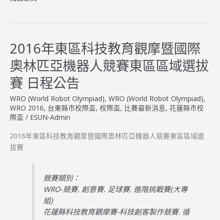
年
東
區
科
2016年東區科技教育觀摩暨國際
技
奧林匹亞機器人競賽東區區域選拔
教
育
賽 日程公告
觀
WRO (World Robot Olympiad)
,
WRO (World Robot Olympiad)
,
摩
WRO 2016
,
台東縣市校際盃
,
校際盃
,
比賽最新消息
,
花蓮縣市校
暨
際盃
/
ESUN-Admin
國
際
2016年東區科技教育觀摩暨國際奧林匹亞機器人競賽東區區域選
奧
拔賽
林
匹
競賽類別：
亞
WRO-競賽. 創意賽. 足球賽. 進階挑戰賽(大專
機
組)
器
花蓮縣科技教育觀摩賽-科技創客製作競賽. 循
人