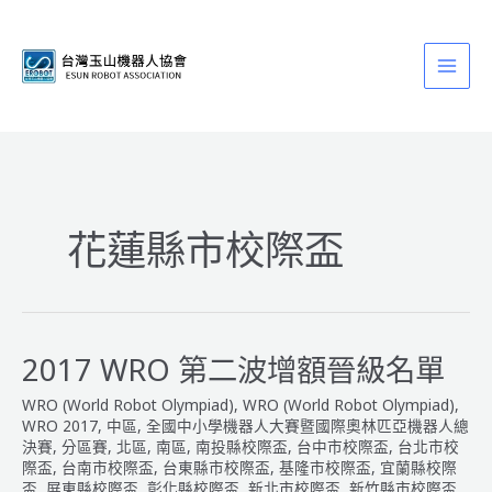
跳
至
主
要
內
容
花蓮縣市校際盃
2017 WRO 第二波增額晉級名單
WRO (World Robot Olympiad)
,
WRO (World Robot Olympiad)
,
WRO 2017
,
中區
,
全國中小學機器人大賽暨國際奧林匹亞機器人總
決賽
,
分區賽
,
北區
,
南區
,
南投縣校際盃
,
台中市校際盃
,
台北市校
際盃
,
台南市校際盃
,
台東縣市校際盃
,
基隆市校際盃
,
宜蘭縣校際
盃
,
屏東縣校際盃
,
彰化縣校際盃
,
新北市校際盃
,
新竹縣市校際盃
,