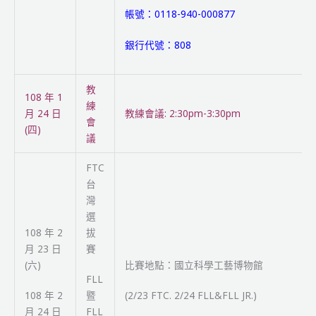
帳號：0118-940-000877
銀行代號：808
教
108 年 1
練
月 24 日
教練會議: 2:30pm-3:30pm
會
(四)
議
FTC
台
灣
選
108 年 2
拔
月 23 日
賽
(六)
比賽地點：國立科學工藝博物館
FLL
108 年 2
暨
(2/23 FTC. 2/24 FLL&FLL JR.)
月 24 日
FLL