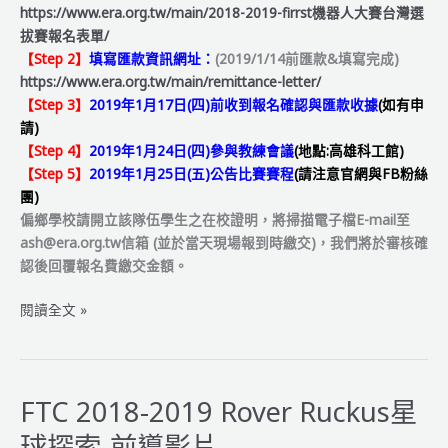
https://www.era.org.tw/main/2018-2019-firrst機器人大賽台灣選
拔賽報名表單/
【Step 2】
填寫
匯款資訊網址：
(2019/1/14前匯款&填寫完成)
https://www.era.org.tw/main/remittance-letter/
【Step 3】
2019年1月17日(四)前收到報名確認與匯款收據
(如有申
請)
【Step 4】
2019年1月24日(四)參與教練會議
(地點:高雄科工館)
【Step 5】
2019年1月25日(五)公告比賽賽程
(請注意官網與FB粉絲
團)
偏鄉學校請開立該隊伍學生之在校證明，將掃描電子檔E-mail至
ash@era.org.tw信箱 (並於當天現場報到時繳交)，我們將於審核確
認後回覆報名費繳交金額。
2018-
閱讀全文 »
2019
FIRST
機
器
FTC 2018-2019 Rover Ruckus星
人
球探索-前導影片
大