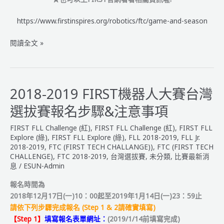
https://www.firstinspires.org/robotics/ftc/game-and-season
FTC
閱讀全文 »
2018-
2019
中
文
2018-2019 FIRST機器人大賽台灣
版
選拔賽報名步驟&注意事項
規
則-
FIRST FLL Challenge (紅)
,
FIRST FLL Challenge (紅)
,
FIRST FLL
ROVER
Explore (綠)
,
FIRST FLL Explore (綠)
,
FLL 2018-2019
,
FLL Jr.
RUCKUS
2018-2019
,
FTC (FIRST TECH CHALLANGE))
,
FTC (FIRST TECH
CHALLENGE)
,
FTC 2018-2019
,
台灣選拔賽
,
未分類
,
比賽最新消
星
息
/
ESUN-Admin
球
探
報名時間為
索
2018年12月17日(一)10：00起至2019年1月14日(一)23：59止
請依下列步驟完成報名 (Step 1 & 2請確實填寫)
【Step 1】
填寫
報名表單網址：
(2019/1/14前填寫完成)