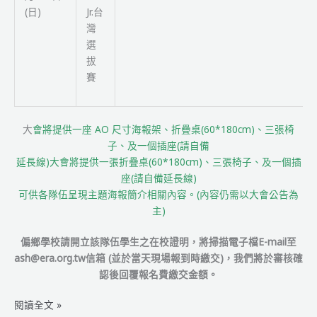
(日)
Jr.台
灣
選
拔
賽
大
會將提供一座 AO 尺寸海報架、折疊桌(60*180cm)、三張椅
子、及一個插座(請自備
延長線)大會將提供一張折疊桌(60*180cm)、三張椅子、及一個插
座(請自備延長線)
可供各隊伍呈現主題海報簡介相關內容。(內容仍需以大會公告為
主)
偏鄉學校請開立該隊伍學生之在校證明，將掃描電子檔E-mail至
ash@era.org.tw信箱 (並於當天現場報到時繳交)，我們將於審核確
認後回覆報名費繳交金額。
2018-
閱讀全文 »