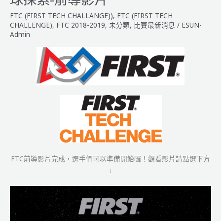
賽
FTC (FIRST TECH CHALLANGE))
,
FTC (FIRST TECH
台
CHALLENGE)
,
FTC 2018-2019
,
未分類
,
比賽最新消息
/
ESUN-
灣
Admin
選
拔
賽
報
名
步
驟
&
注
意
事
FTC前導影片完成，選手們可以準備開始囉！觀看影片請點選下方
項
↓