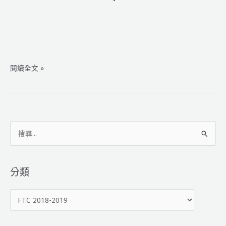
FTC
閱讀全文 »
2018-
2019
Rover
Ruckus
星
搜
球
尋
探
關
索-
鍵
分類
前
字
導
影
分
:
片
類