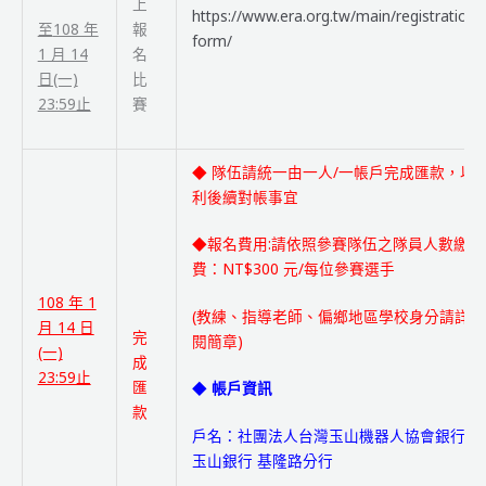
上
https://www.era.org.tw/main/registration-
報
至
108 年
form/
名
1 月 14
比
日(一)
賽
23:59止
◆ 隊伍請統一由一人/一帳戶完成匯款，以
利後續對帳事宜
◆報名費用:請依照參賽隊伍之隊員人數繳
費：NT$300 元/每位參賽選手
108 年 1
(教練、指導老師、偏鄉地區學校身分請詳
月 14 日
完
閱簡章)
(一)
成
23:59止
匯
◆
帳戶資訊
款
戶名：社團法人台灣玉山機器人協會銀行：
玉山銀行 基隆路分行