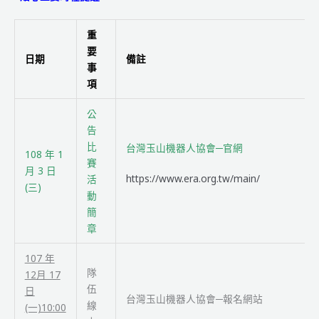
重
要
日期
備註
事
項
公
告
比
台灣玉山機器人協會─官網
108 年 1
賽
月 3 日
https://www.era.org.tw/main/
活
(三)
動
簡
章
107 年
隊
12月 17
伍
日
台灣玉山機器人協會─報名網站
線
(一)10:00