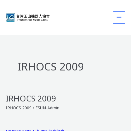
跳
至
主
要
內
容
IRHOCS 2009
IRHOCS 2009
IRHOCS 2009
/
ESUN-Admin