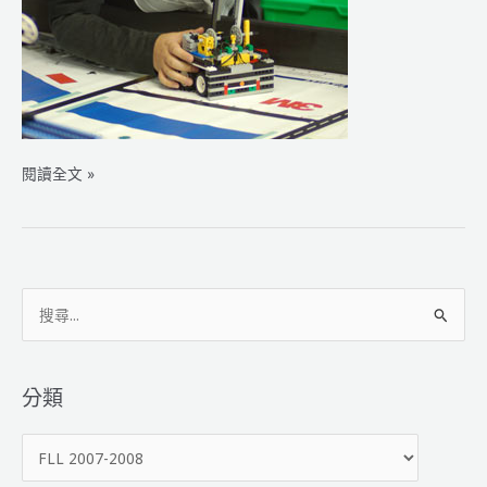
FLL
閱讀全文 »
2007
搜
尋
關
鍵
分類
字
分
:
類