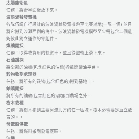
太陽能衛星
任務：將衛星面板放下來。
波浪渦輪發電機
各隊伍請自行設計的波浪渦輪發電機帶至比賽場地(一隊一個) 並且
將它搬到沙灘西側的海中。波浪渦輪發電機模型至少需包含二個能
夠彼此獨立運作的零組件。
煤礦開採
任務：取得載貨用的軌道車，並且從鐵軌上滑下來。
石油鑽探
將全部的油桶(包含紅色的油桶)搬離開鑽油平台。
穀物收割處理器
任務：將所有的榖物(包含紅色的)搬到基地上。
鈾礦開採
將所有的鈾礦(包含紅色的)都搬到農場之外。
樹木栽種
任務：將樹木移到主要河流北方的任一區域。樹木必需要是直立放
置的。。
發電廠供電
任務：將燃料搬到發電廠區。
油桶