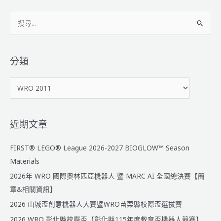
搜
尋
關
鍵
分類
字
分
:
類
近期文章
FIRST® LEGO® League 2026-2027 BIOGLOW™ Season
Materials
2026年 WRO 國際奧林匹亞機器人 暨 MARC AI 全國總決賽【簡
章&相關資訊】
2026 山城盃創意機器人大賽暨WRO苗栗縣校際盃選拔賽
2026 WRO 彰化縣校際盃【彰化縣115年度教育盃機器人競賽】