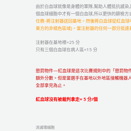
由於白血球就像是身體的軍隊,幫助人體抵抗感染,
個血球細胞中才有一個白血球,所以更快的篩檢方
任務-將注射器送回基地。然後將白血球從紅血球中
東方的非橘色區域)。當注射器的任何一部分抵達
注射器在基地裡=25 分
只有三個白血球在病人區=15 分
懲罰物件—紅血球是這次比賽規則中的「懲罰物件
額外分數。但是當選手在基地以外地區接觸機器人
全部拿完為止。
紅血球沒有被裁判拿走= 5 分/個
消滅壞細胞