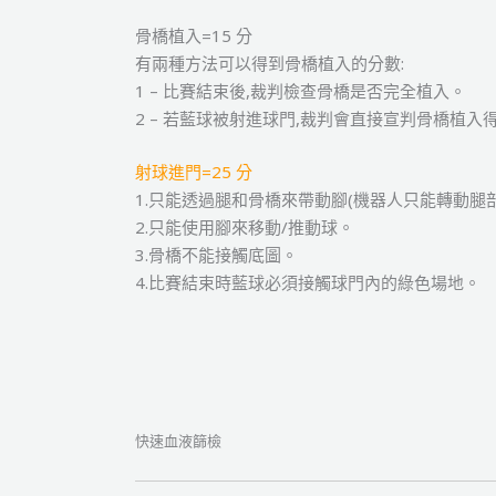
骨橋植入=15 分
有兩種方法可以得到骨橋植入的分數:
1 – 比賽結束後,裁判檢查骨橋是否完全植入。
2 – 若藍球被射進球門,裁判會直接宣判骨橋植入
射球進門=25 分
1.只能透過腿和骨橋來帶動腳(機器人只能轉動腿部
2.只能使用腳來移動/推動球。
3.骨橋不能接觸底圖。
4.比賽結束時藍球必須接觸球門內的綠色場地。
快速血液篩檢