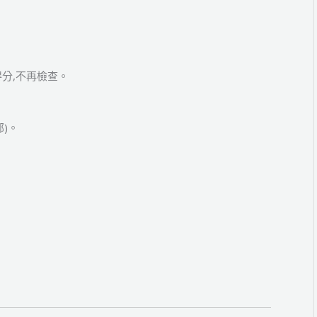
得分,不再檢查。
)。