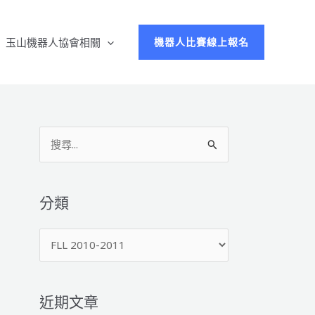
玉山機器人協會相關
機器人比賽線上報名
搜
尋
關
鍵
分類
字
分
:
類
近期文章