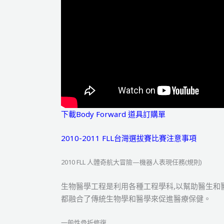
下載Body Forward 道具訂購單
2010-2011 FLL台灣選拔賽比賽注意事項
2010 FLL 人體奇航大冒險—機器人表現任務(規則)
生物醫學工程是利用各種工程學科,以幫助醫生和醫
都融合了傳統生物學和醫學來促進醫療保健。
一般性骨折修復