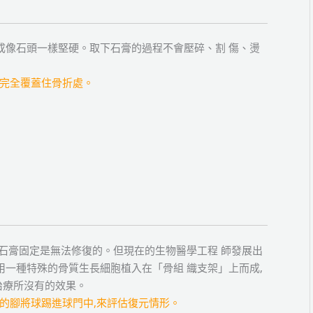
成像石頭一樣堅硬。取下石膏的過程不會壓碎、割 傷、燙
下完全覆蓋住骨折處。
靠石膏固定是無法修復的。但現在的生物醫學工程 師發展出
用一種特殊的骨質生長細胞植入在「骨組 織支架」上而成,
治療所沒有的效果。
過的腳將球踢進球門中,來評估復元情形。