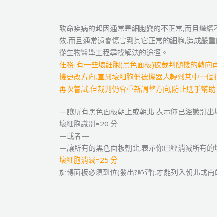
致命疾病的起因通常是細胞變的不正常,而且繼續
效,而且通常還會傷害到其它正常的細胞,造成嚴重
從生物醫學工程尋找解決的途徑。
任務-有一些壞細胞(黑色面板)被裁判隨機的轉向
機更改方向,直到壞細胞們被機器人轉到其中一個
再次嘗試,但裁判仍會重新調整方向,防止選手幫助
—讓所有黑色面板朝上或朝北,表示你已經識別出
壞細胞識別=20 分
—或者—
—讓所有的黑色面板朝北,表示你已經消滅所有的
壞細胞消滅=25 分
旋轉面板必須到位(發出?喳聲),才能列入朝北或