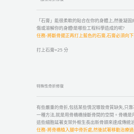
「石膏」能很柔軟的貼合在你的身體上,然後凝固
傷或溶解你的身體!是哪些工程科學造成的呢?
任務-將斷骨擺正再打上藍色的石膏,石膏必須向
打上石膏=25 分
特殊性骨折修復
有些嚴重的骨折,包括某些情況導致骨質缺失,只
一種方法,就是用骨橋橋接斷骨間的空間。骨橋是
這些細胞延著支架外框生長出新骨頭來達成傳統
任務-將骨橋植入腿中骨折處,然後試著移動治療