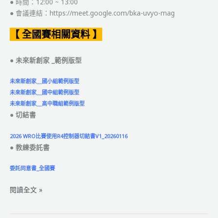
● 時間：12:00 ~ 13:00
● 會議連結：https://meet.google.com/bka-uvyo-mag
【 全國賽相關資料 】
● 未來新創家 _範例版型
未來新創家＿國小組範例版型
未來新創家＿國中組範例版型
未來新創家＿高中職組範例版型
● 切結書
2026 WRO比賽使用R4控制器切結書V1_20260116
● 教練委託書
委託同意書_全國賽
2026
閱讀全文 »
年
WRO