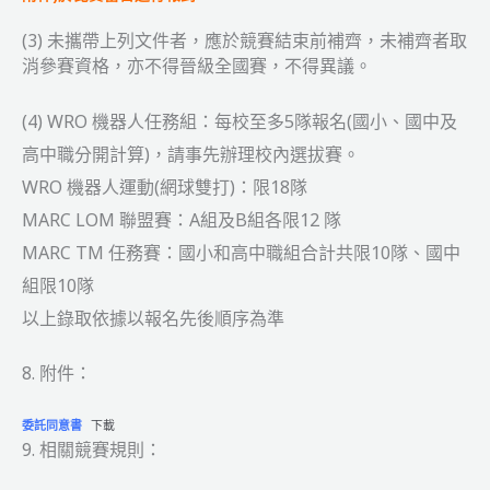
(3) 未攜帶上列文件者，應於競賽結束前補齊，未補齊者取
消參賽資格，亦不得晉級全國賽，不得異議。
(4) WRO 機器人任務組：每校至多5隊報名(國小、國中及
高中職分開計算)，請事先辦理校內選拔賽。
WRO 機器人運動(網球雙打)：限18隊
MARC LOM 聯盟賽：A組及B組各限12 隊
MARC TM 任務賽：國小和高中職組合計共限10隊、國中
組限10隊
以上錄取依據以報名先後順序為準
8. 附件：
委託同意書
下載
9. 相關競賽規則：