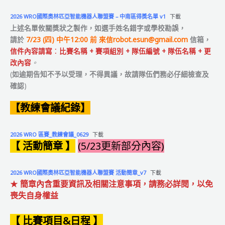
2026 WRO國際奧林匹亞智能機器人聯盟賽 – 中南區得獎名單 v1
下載
上述名單攸關獎狀之製作，如選手姓名錯字或學校
勘誤
，
請於
7/23 (四) 中午12:00 前 來信
robot.esun@gmail.com
信箱，
信件內容請寫
：
比賽名稱 + 賽項組別 + 隊伍編號 + 隊伍名稱 + 更
改內容
。
(
如逾期告知不予以受理，不得異議，故請隊伍們務必仔細檢查及
確認
)
【教練會議紀錄】
2026 WRO 區賽_教練會議_0629
下載
【 活動簡章 】
(5/23更新部分內容)
2026 WRO國際奧林匹亞智能機器人聯盟賽 活動簡章_v7
下載
★
簡章內含重要資訊及相關注意事項，請務必詳閱，以免
喪失自身權益
【 比賽項目&日程 】