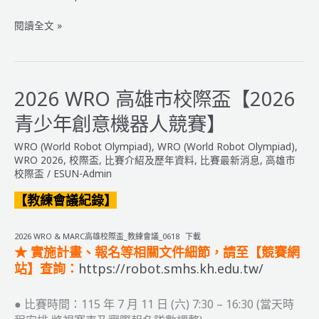
2026
閱讀全文 »
WRO
彰
化
縣
2026 WRO 高雄市校際盃【2026
校
青少年創意機器人競賽】
際
盃
WRO (World Robot Olympiad)
,
WRO (World Robot Olympiad)
,
【彰
WRO 2026
,
校際盃
,
比賽介紹及歷年資料
,
比賽最新消息
,
高雄市
化
校際盃
/
ESUN-Admin
縣
【教練會議紀錄】
115
年
2026 WRO & MARC高雄校際盃_教練會議_0618
下載
度
★
實施計畫、報名等相關文件細節，請至【競賽網
教
站】查詢
：
https://robot.smhs.kh.edu.tw/
育
盃
● 比賽時間：115 年 7 月 11 日 (六) 7:30 – 16:30 (當天時
機