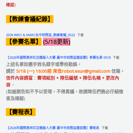
確認
)
【教練會議紀錄】
2026 WRO & MARC台中校際盃_教練會議_0522
下載
【參賽名單】
(5/18更新)
【2026年國際奧林匹亞機器人大賽-臺中市校際盃選拔賽】參賽名單 0518
下載
上述名單如選手姓名錯字或學校
勘誤
，
請於
5/18 (一) 16:00前 來信
robot.esun@gmail.com
信箱，
信件內容請寫
：
賽項組別 + 隊伍編號 + 隊伍名稱 + 更改內
容
。
(
如逾期告知不予以受理，不得異議，故請隊伍們務必仔細檢
查及確認
)
【賽程表】
【2026年國際奧林匹亞機器人大賽-臺中市校際盃選拔賽】賽程表
下載