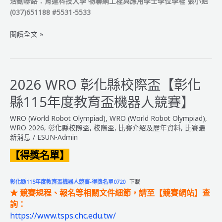
活動聯絡：育達科技大學 物聯網工程與應用學士學位學程 張小姐
(037)651188 #5531-5533
2026
閱讀全文 »
山
城
盃
創
2026 WRO 彰化縣校際盃【彰化
意
縣115年度教育盃機器人競賽】
機
器
WRO (World Robot Olympiad)
,
WRO (World Robot Olympiad)
,
人
WRO 2026
,
彰化縣校際盃
,
校際盃
,
比賽介紹及歷年資料
,
比賽最
大
新消息
/
ESUN-Admin
賽
【得獎名單】
暨
WRO
苗
彰化縣115年度教育盃機器人競賽-得獎名單0720
下載
★
競賽規程、報名等相關文件細節，請至【競賽網站】查
栗
詢
：
縣
https://www.tsps.chc.edu.tw/
校