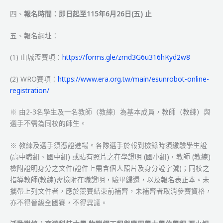
相
四、
報名時間：即日起至115年6月26日(五) 止
關
資
五、報名網址：
訊】
(1) 山城盃賽項：
https://forms.gle/zmd3G6u316hKyd2w8
(2) WRO賽項：
https://www.era.org.tw/main/esunrobot-online-
registration/
※ 由2-3名學生及一名教師（教練）為基本成員，教師（教練）與
選手不需為同校的師生。
※ 教練及選手須憑證進場。各隊選手於報到檢錄時須繳驗學生證
(高中職組、國中組) 或貼有照片之在學證明 (國小組)，教師 (教練)
檢附證明身分之文件(證件上需含個人照片及身分證字號)；同校之
指導教師(教練)需檢附在職證明，驗畢歸還，以及報名表正本。未
攜帶上列文件者，應於競賽結束前補齊，未補齊者取消參賽資格，
亦不得晉級全國賽，不得異議。