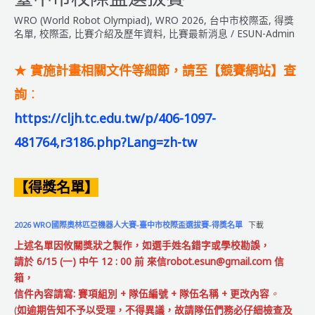
市
WRO (World Robot Olympiad)
,
WRO 2026
,
台中市校際盃
,
得獎
科
名單
,
校際盃
,
比賽介紹及歷年資料
,
比賽最新消息
/
ESUN-Admin
學
創
★
實施計畫相關文件等細節，請至【競賽網站】查
意
詢
：
機
器
https://cljh.tc.edu.tw/p/406-1097-
人
481764,r3186.php?Lang=zh-tw
大
賽
【得獎名單】
2026 WRO國際奧林匹亞機器人大賽-臺中市校際盃選拔賽-得獎名單
下載
上述名單因攸關獎狀之製作，如選手姓名錯字或學校
勘誤
，
請於 6/15 (一) 中午 12 : 00 前 來信
robot.esun@gmail.com
信
箱，
信件內容請寫:
賽項組別 + 隊伍編號 + 隊伍名稱 + 更改內容
。
(
如逾期告知不予以受理，不得異議，故請隊伍們務必仔細檢查及