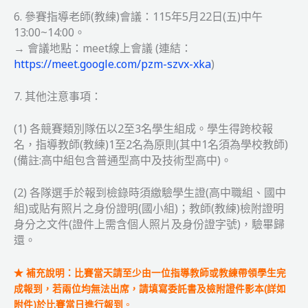
6. 參賽指導老師(教練)會議：115年5月22日(五)中午
13:00~14:00。
→ 會議地點：meet線上會議 (連結：
https://meet.google.com/pzm-szvx-xka
)
7. 其他注意事項：
(1) 各競賽類別隊伍以2至3名學生組成。學生得跨校報
名，指導教師(教練)1至2名為原則(其中1名須為學校教師)
(備註:高中組包含普通型高中及技術型高中)。
(2) 各隊選手於報到檢錄時須繳驗學生證(高中職組、國中
組)或貼有照片之身份證明(國小組)；教師(教練)檢附證明
身分之文件(證件上需含個人照片及身份證字號)，驗畢歸
還。
★ 補充說明：比賽當天請至少由一位指導教師或教練帶領學生完
成報到，若兩位均無法出席，請填寫委託書及檢附證件影本(詳如
附件)於比賽當日進行報到
。