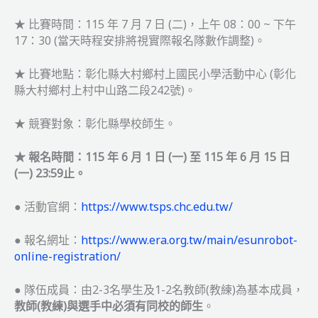
際
★ 比賽時間：115 年 7 月 7 日 (二)，上午 08：00 ~ 下午
盃
17：30 (當天時程安排將視實際報名隊數作調整)。
選
拔
賽
★ 比賽地點：彰化縣大村鄉村上國民小學活動中心 (彰化
縣大村鄉村上村中山路二段242號)。
★ 競賽對象：彰化縣學校師生。
★ 報名時間：115 年 6 月 1 日 (一) 至 115 年 6 月 15 日
(一) 23:59止。
● 活動官網：
https://www.tsps.chc.edu.tw/
● 報名網址：
https://www.era.org.tw/main/esunrobot-
online-registration/
● 隊伍成員：由2-3名學生及1-2名教師(教練)為基本成員，
教師(教練)與選手中必須有同校的師生
。