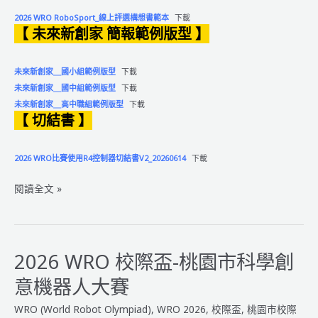
2026 WRO RoboSport_線上評選構想書範本
下載
【 未來新創家 簡報範例版型 】
未來新創家＿國小組範例版型
下載
未來新創家＿國中組範例版型
下載
未來新創家＿高中職組範例版型
下載
【 切結書 】
2026 WRO比賽使用R4控制器切結書V2_20260614
下載
2026
閱讀全文 »
WRO
國
際
奧
2026 WRO 校際盃-桃園市科學創
林
意機器人大賽
匹
亞
WRO (World Robot Olympiad)
,
WRO 2026
,
校際盃
,
桃園市校際