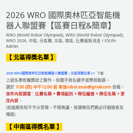
雄
市
2026 WRO 國際奧林匹亞智能機
校
器人聯盟賽【區賽日程&簡章】
際
盃
WRO (World Robot Olympiad)
,
WRO (World Robot Olympiad)
,
【2026
WRO 2026
,
中區
,
分區賽
,
北區
,
南區
,
比賽最新消息
/
ESUN-
青
Admin
少
【 北區得獎名單 】
年
創
意
2026 WRO國際奧林匹亞智能機器人聯盟賽 – 北區得獎名單 v1
下載
機
上述名單攸關獎狀之製作，如選手姓名錯字或學校
勘誤
，
器
請於
7/30 (四) 中午12:00 前 來信
robot.esun@gmail.com
信箱，
人
信件內容請寫
：
比賽名稱 + 賽項組別 + 隊伍編號 + 隊伍名稱 + 更
競
改內容
。
賽】
(
如逾期告知不予以受理，不得異議，故請隊伍們務必仔細檢查及
確認
)
【 中南區得獎名單 】