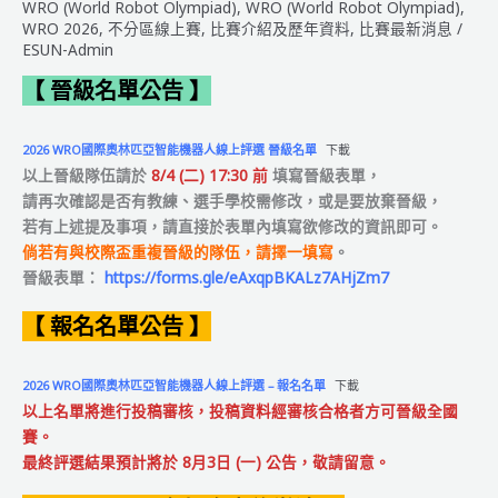
WRO (World Robot Olympiad)
,
WRO (World Robot Olympiad)
,
能
WRO 2026
,
不分區線上賽
,
比賽介紹及歷年資料
,
比賽最新消息
/
機
ESUN-Admin
器
人
【 晉級名單公告 】
聯
盟
2026 WRO國際奧林匹亞智能機器人線上評選 晉級名單
下載
賽
以上晉級隊伍請於
8/4 (二) 17:30 前
填寫晉級表單，
【區
請再次確認是否有教練、選手學校需修改，或是要放棄晉級，
賽
若有上述提及事項，請直接於表單內填寫欲修改的資訊即可。
日
倘若有與校際盃重複晉級的隊伍，請擇一填寫
。
程
晉級表單：
https://forms.gle/eAxqpBKALz7AHjZm7
&
簡
【 報名名單公告 】
章】
2026 WRO國際奧林匹亞智能機器人線上評選 – 報名名單
下載
以上名單將進行投稿審核，
投稿資料經審核合格者方可晉級全國
賽
。
最終評選結果預計將於
8月3日 (一
) 公告，敬請留意。