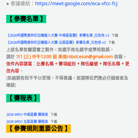
● 會議連結：
https://meet.google.com/eca-vfcc-fcj
【 參賽名單 】
【2026年國際奧林匹亞機器人大賽-中南區區賽】參賽名單_公告用 v2
下載
【2026年國際奧林匹亞機器人大賽-北區區賽】參賽名單_公告用 v2
下載
上述名單攸關證書之製作，如選手姓名錯字或學校
勘誤
，
請於
7/1 (三) 中午12:00 前 來信
robot.esun@gmail.com
信箱，
信件內容請寫
：
比賽名稱 + 賽項組別 + 隊伍編號 + 隊伍名稱 + 更
改內容
。
(
如逾期告知不予以受理，不得異議，故請隊伍們務必仔細檢查及
確認
)
【 賽程表 】
2026 WRO 中南區賽 賽程表
下載
2026 WRO 北區區賽 賽程表
下載
【 參賽規則重要公告 】