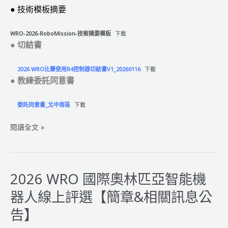
●
技術模板摘要
WRO-2026-RoboMission-技術摘要模板
下載
●
切結書
2026 WRO比賽使用R4控制器切結書V1_20260116
下載
●
教練委託同意書
委託同意書_北中南區
下載
2026
閱讀全文 »
WRO
國
際
奧
2026 WRO 國際奧林匹亞智能機
林
器人線上評選【簡章&相關訊息公
匹
亞
告】
智