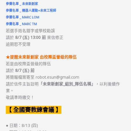
參賽名單 _ 未來新創家
參賽名單 _ 機器人運動+未來工程師
參賽名單 _ MARC LOM
參賽名單 _ MARC TM
若選手姓名錯字或學校勘誤
請於
8/7 (五) 13:00 前
來信修正
逾期恕不受理
★提醒未來新創家 由校際盃晉級的隊伍
若是由校際盃晉級的隊伍
請於
8/7 (五) 前
將簡報檔案寄至 robot.esun@gmail.com
請於信件主旨註明
「未來新創家_組別_隊伍名稱」
，以利後續作
業。
敬請準時繳交！
【 全國賽教練會議 】
● 日期：8/13 (四)