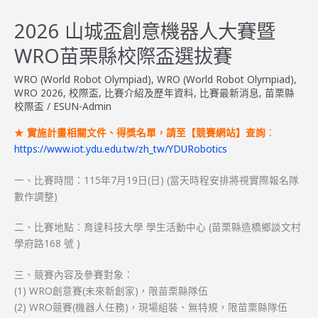
國
際
2026 山城盃創意機器人大賽暨
奧
WRO苗栗縣校際盃選拔賽
林
匹
WRO (World Robot Olympiad)
,
WRO (World Robot Olympiad)
,
亞
WRO 2026
,
校際盃
,
比賽介紹及歷年資料
,
比賽最新消息
,
苗栗縣
機
校際盃
/
ESUN-Admin
器
★
實施計畫相關文件、得獎名單，請至【競賽網站】查詢
：
人
https://www.iot.ydu.edu.tw/zh_tw/YDURobotics
暨
MARC
一、比賽時間：115年7月19日(日) (當天時程安排將視實際報名隊
AI
數作調整)
全
國
二、比賽地點：育達科技大學 學生活動中心 (苗栗縣造橋鄉談文村
總
學府路168 號 )
決
賽
三、競賽內容及參賽對象：
【簡
(1) WRO創意賽(未來新創家)，限苗栗縣隊伍
章
(2) WRO競賽(機器人任務)，現場組裝、無特規，限苗栗縣隊伍
&