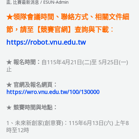
智
盃
,
比賽最新消息
/
ESUN-Admin
能
機
★領隊會議時間、聯絡方式、相關文件細
器
節，請至【競賽官網】查詢與下載
：
人
線
https://robot.vnu.edu.tw
上
評
選
★ 報名時間：
自115年4月21日(二)至 5月25日(一)
【簡
止
章
&
★ 官網及報名網頁：
相
https://wro.vnu.edu.tw/100/130000
關
訊
★
競賽時間與地點：
息
公
告】
1、未來新創家(創意賽)：115年6月13日(六) 上午8
時至12時