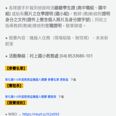
● 各隊選手於報到檢錄時須
繳驗學生證 (高中職組、國中
組)
或貼有
照片之在學證明 (國小組)
，教師 (教練)檢附
證明
身分之文件(證件上需含個人照片及身分證字號)
；同校之
指導教師(教練)需檢附
在職證明
，驗畢歸還。
● 競賽內容：機器人任務（現場組裝、無特規）、未來新
創家
●
活動聯絡：村上國小教務處 (04) 8533680-101
【參賽名單】
彰化縣115年度教育盃機器人競賽 參賽名單 更新版
下載
【賽程表】
彰化縣115年度教育盃機器人競賽 賽程表
下載
【競賽規則】
●
WRO →
https://reurl.cc/X2x093