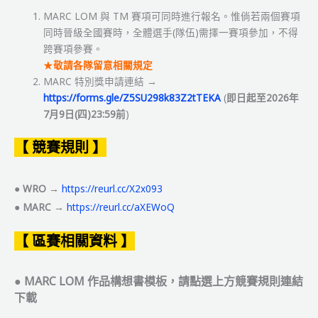
MARC LOM 與 TM 賽項可同時進行報名。惟倘若兩個賽項
同時晉級全國賽時，全體選手(隊伍)需擇一賽項參加，不得
跨賽項參賽。
★
敬請各隊留意相關規定
MARC 特別獎申請連結
→
https://forms.gle/Z5SU298k83Z2tTEKA
(
即日起至2026年
7月9日(四)23:59前
)
【
競賽規則
】
●
WRO →
https://reurl.cc/X2x093
●
MARC →
https://reurl.cc/aXEWoQ
【
區賽相關資料
】
●
MARC LOM 作品構想書模板，請點選上方競賽規則連結
下載