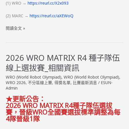
(1) WRO →
https://reurl.cc/X2x093
(2) MARC →
https://reurl.cc/aXEWoQ
2026
閱讀全文 »
年
國
際
奧
2026 WRO MATRIX R4 種子隊伍
林
線上選拔賽_相關資訊
匹
亞
WRO (World Robot Olympiad)
,
WRO (World Robot Olympiad)
,
機
WRO 2026
,
不分區線上賽
,
得獎名單
,
比賽最新消息
/
ESUN-
器
Admin
人
★
更新公告：
大
2026 WRO MATRIX R4種子隊伍選拔
賽-
賽，晉級WRO全國賽選拔標準調整為每
臺
4隊晉級1隊
中
市