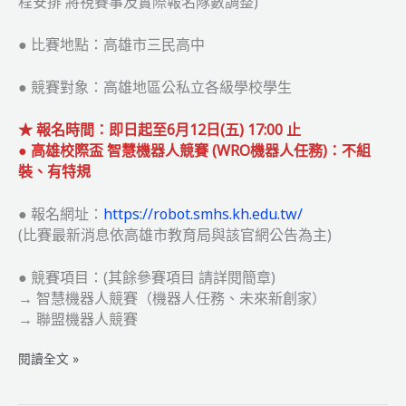
程安排 將視賽事及實際報名隊數調整)
器
人
競
● 比賽地點：高雄市三民高中
賽】
● 競賽對象：高雄地區公私立各級學校學生
★ 報名時間：即日起至6月12日(五) 17:00 止
● 高雄校際盃 智慧機器人競賽 (WRO機器人任務)：不組
裝、有特規
● 報名網址：
https://robot.smhs.kh.edu.tw/
(比賽最新消息依高雄市教育局與該官網公告為主)
● 競賽項目：(其餘參賽項目 請詳閱簡章)
→ 智慧機器人競賽（機器人任務、未來新創家）
→ 聯盟機器人競賽
2026
閱讀全文 »
WRO
高