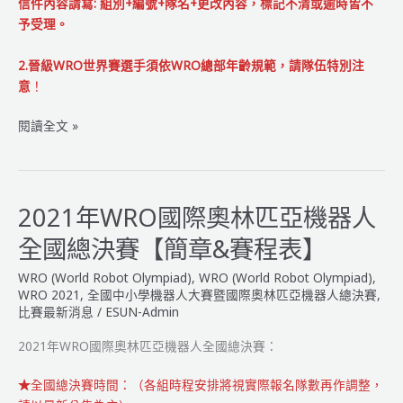
信件內容請寫: 組別+編號+隊名+更改內容，標記不清或逾時皆不
則】
予受理。
2.晉級WRO世界賽選手須依WRO總部年齡規範，請隊伍特別注
意
！
2021
閱讀全文 »
年
WRO
國
際
2021年WRO國際奧林匹亞機器人
奧
全國總決賽【簡章&賽程表】
林
匹
WRO (World Robot Olympiad)
,
WRO (World Robot Olympiad)
,
亞
WRO 2021
,
全國中小學機器人大賽暨國際奧林匹亞機器人總決賽
,
機
比賽最新消息
/
ESUN-Admin
器
2021年WRO國際奧林匹亞機器人全國總決賽：
人
全
★
全國總決賽時間：（各組時程安排將視實際報名隊數再作調整，
國