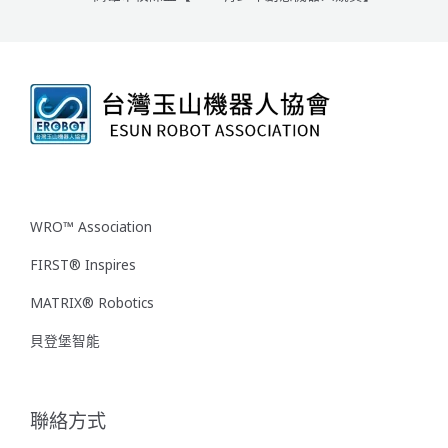
WRO™ Association
FIRST® Inspires
MATRIX® Robotics
貝登堡智能
聯絡方式