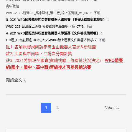
高中職組
WRO-2021-競賽-03_高中職組_繁中版_線上區賽版_V1_0616
下載
3. 2021 WRO國際奧林匹亞智能機器人聯盟賽 【參賽&錄影規範說明】：
WRO-2021台灣線上區賽-參賽錄影規範說明_4版_0719
下載
4. 2021 WRO國際奧林匹亞智能機器人聯盟賽
【
文件檢核簡報檔
】
：
OO區_OO組_隊名OOO_2021-WRO線上區賽文件機器人檢核-2
下載
註1: 各項競賽規則請參考玉山機器人官網&粉絲團
註2: 北區與中南區，二場次分開計獎
註3: 2021將辦理全國賽(實體或線上依疫情狀況決定)，
WRO競賽
組(國小、國中、高中職)晉級後才可參與總決賽
2021
閱讀全文 »
WRO
國
際
奧
1
2
Next
→
林
匹
亞