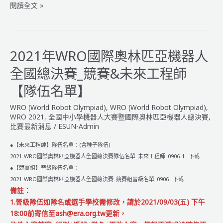
2021
閱讀全文 »
年
WRO
國
際
2021年WRO國際奧林匹亞機器人
奧
全國總決賽_競賽&未來工程師
林
匹
【隊伍名單】
亞
WRO (World Robot Olympiad)
,
WRO (World Robot Olympiad)
,
機
WRO 2021
,
全國中小學機器人大賽暨國際奧林匹亞機器人總決賽
,
器
比賽最新消息
/
ESUN-Admin
人
全
●【未來工程師】隊伍名單：(含種子隊伍)
國
2021-WRO國際奧林匹亞機器人全國總決賽隊伍名單_未來工程師_0906-1
下載
總
●【競賽組】晉級隊伍名單：
決
2021-WRO國際奧林匹亞機器人全國總決賽_競賽組晉級名單_0906
下載
賽
備註：
【相
1.晉級隊伍如隊名或選手學校需修改，請於2021/09/03(五) 下午
關
18:00前寄信至ash@era.org.tw更新，
規