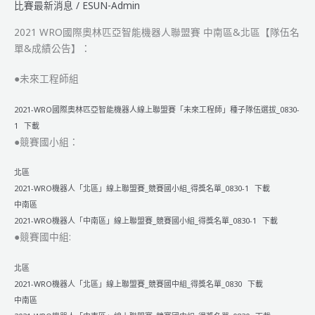
比賽最新消息
/
ESUN-Admin
人
全
2021 WRO國際奧林匹亞智能機器人聯盟賽 中南區&北區【隊伍名
國
單&成績公告】：
總
決
●未來工程師組
賽
【賽
2021-WRO國際奧林匹亞智能機器人線上聯盟賽「未來工程師」種子隊伍選拔_0830-
程
1
下載
表
●競賽國小組：
(簡
易
北區
版)】
2021-WRO機器人「北區」線上聯盟賽_競賽國小組_得獎名單_0830-1
下載
中南區
2021-WRO機器人「中南區」線上聯盟賽_競賽國小組_得獎名單_0830-1
下載
●競賽國中組:
北區
2021-WRO機器人「北區」線上聯盟賽_競賽國中組_得獎名單_0830
下載
中南區