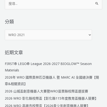
搜
智
能
尋
機
關
器
鍵
分類
人
字
聯
分
:
盟
類
賽
【線
上
近期文章
區
賽】
FIRST® LEGO® League 2026-2027 BIOGLOW™ Season
日
Materials
程
2026年 WRO 國際奧林匹亞機器人 暨 MARC AI 全國總決賽【簡
公
告
章&相關資訊】
2026 山城盃創意機器人大賽暨WRO苗栗縣校際盃選拔賽
2026 WRO 彰化縣校際盃【彰化縣115年度教育盃機器人競賽】
2026 WRO 高雄市校際盃【2026青少年創意機器人競賽】