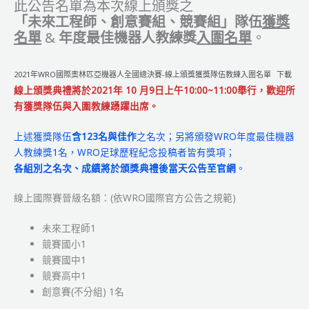
全
此公告名單為本次線上頒獎之
國
「未來工程師、創意賽組、競賽組」隊伍
獲獎
總
名單
&
年度最佳機器人教練獎
入圍名單
。
決
賽
2021年WRO國際奧林匹亞機器人全國總決賽-線上頒獎獲獎隊伍教練入圍名單
下載
【得
線上頒獎典禮將於2021年 10 月9日上午10:00~11:00舉行，歡迎所
獎
有獲獎隊伍與入圍教練踴躍出席。
隊
伍
上述獲獎隊伍
含123名與佳作
之名次；另將頒發WRO年度最佳機器
&
人教練獎1名，WRO足球歷程紀念投稿者皆有獎項；
晉
各組別之名次、成績將於頒獎典禮後當天公告至官網
。
級
隊
線上國際賽晉級名額：(依WRO國際官方公告之規範)
伍
比
未來工程師1
賽
競賽國小1
成
競賽國中1
績】
競賽高中1
創意賽(不分組) 1名