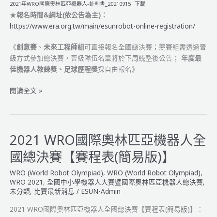
2021年WRO國際奧林匹亞機器人-計劃書_20210915
下載
★
報名時間&網址(依公告為主)：
https://www.era.org.tw/main/esunrobot-online-registration/
《
創意賽
、
未來工程師組
可直接報名全國總決賽；競賽組需透過晉
級方式參加總決賽，晉級隊伍名單將於下周統整後公告；
年度最
佳機器人教練獎、足球歷程獎
採自由報名》
2021
閱讀全文 »
年
WRO
國
際
2021 WRO國際奧林匹亞機器人全
奧
國總決賽【賽程表(簡易版)】
林
匹
WRO (World Robot Olympiad)
,
WRO (World Robot Olympiad)
,
亞
WRO 2021
,
全國中小學機器人大賽暨國際奧林匹亞機器人總決賽
,
機
未分類
,
比賽最新消息
/
ESUN-Admin
器
2021 WRO國際奧林匹亞機器人全國總決賽【賽程表(簡易版)】：
人