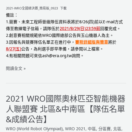
全
2021-WRO全國總決賽_簡易版_0923
下載
國
備註：
總
1.競賽、未來工程師晉級隊伍資料表將於8/26(四)前以E-mail方式
決
傳至教練電子信箱，請隊伍於
2021/8/29(日)23:59前
回覆完成。
賽
2.創意賽相關規範依WRO國際總部公告與玉山機器人為主。
【簡
3.因報名與競賽隊伍名單正在進行中，
賽程詳細版與簡章
將於
章
8/27(五)
公告，為利選手即早準備，請參閱以上檔案。
&
4.有相關問題可來信ash@era.org.tw詢問。
賽
程
2021
閱讀全文 »
表】
WRO
國
際
奧
2021 WRO國際奧林匹亞智能機器
林
人聯盟賽 北區&中南區【隊伍名單
匹
亞
&成績公告】
機
WRO (World Robot Olympiad)
,
WRO 2021
,
中區
,
分區賽
,
北區
,
器