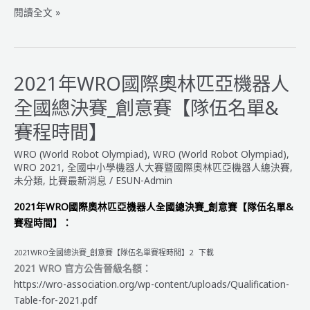
2021
閱讀全文 »
年
WRO
國
全
2021年WRO國際奧林匹亞機器人
國
全國總決賽_創意賽【隊伍名單&
總
決
賽程時間】
賽
WRO (World Robot Olympiad)
,
WRO (World Robot Olympiad)
,
_
WRO 2021
,
全國中小學機器人大賽暨國際奧林匹亞機器人總決賽
,
獲
未分類
,
比賽最新消息
/
ESUN-Admin
獎
隊
2021年WRO國際奧林匹亞機器人全國總決賽_創意賽【隊伍名單&
伍
賽程時間】：
與
年
2021WRO全國總決賽_創意賽【隊伍名單賽程時間】2
下載
度
2021 WRO 官方公告晉級名額：
最
https://wro-association.org/wp-content/uploads/Qualification-
佳
Table-for-2021.pdf