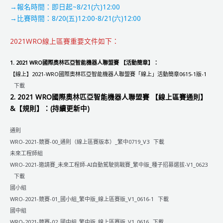
議
→報名時間：即日起~8/21(六)12:00
記
→比賽時間：8/20(五)12:00-8/21(六)12:00
錄
2021WRO線上區賽重要文件如下：
1. 2021 WRO國際奧林匹亞智能機器人聯盟賽
【
活動簡章
】
：
【線上】2021-WRO國際奧林匹亞智能機器人聯盟賽「線上」活動簡章0615-1版-1
下載
2. 2021 WRO國際奧林匹亞智能機器人聯盟賽
【線上區賽通則】
&【規則】：(持續更新中)
通則
WRO-2021-競賽-00_通則（線上區賽版本）_繁中0719_V3
下載
未來工程師組
WRO-2021-邀請賽_未來工程師-AI自動駕駛挑戰賽_繁中版_種子招募選拔-V1_0623
下載
國小組
WRO-2021-競賽-01_國小組_繁中版_線上區賽版_V1_0616-1
下載
國中組
WRO-2021-競賽-02_國中組_繁中版_線上區賽版_V1_0616
下載