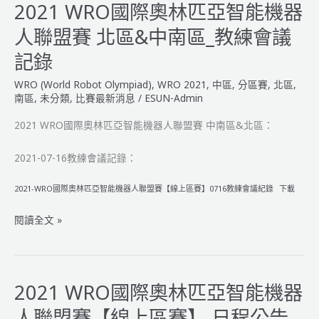
奧
2021 WRO國際奧林匹亞智能機器
林
人聯盟賽 北區&中南區_教練會議
匹
亞
記錄
智
WRO (World Robot Olympiad)
,
WRO 2021
,
中區
,
分區賽
,
北區
,
能
南區
,
未分類
,
比賽最新消息
/
ESUN-Admin
機
器
2021 WRO國際奧林匹亞智能機器人聯盟賽 中南區&北區：
人
聯
2021-07-16教練會議記錄：
盟
賽
2021-WRO國際奧林匹亞智能機器人聯盟賽【線上區賽】0716教練會議紀錄
下載
北
區
2021
閱讀全文 »
&
WRO
中
國
南
際
區
奧
2021 WRO國際奧林匹亞智能機器
【隊
林
人聯盟賽【線上區賽】 日程公告
伍
匹