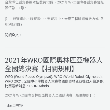
機
台灣隊伍創意賽總隊伍數共12隊，2021年WRO國際賽創意賽晉級
器
隊伍數：1隊。
人
教
(註：競賽國小、競賽國中、競賽高中、未來工程師組晉級方式: 各
練
組別各1隊)
獎
2021
閱讀全文 »
入
年
圍
WRO
名
國
單
際
2021年WRO國際奧林匹亞機器人
公
奧
告
全國總決賽【相關規則】
林
匹
WRO (World Robot Olympiad)
,
WRO (World Robot Olympiad)
,
亞
WRO 2021
,
全國中小學機器人大賽暨國際奧林匹亞機器人總決賽
,
機
比賽最新消息
/
ESUN-Admin
器
2021年WRO國際奧林匹亞機器人全國總決賽【相關規則】：
人
全
1.未來工程師組
國