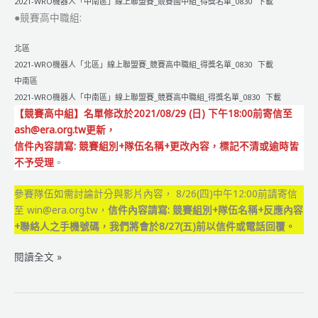
2021-WRO機器人「中南區」線上聯盟賽_競賽國中組_得獎名單_0830
下載
●競賽高中職組:
北區
2021-WRO機器人「北區」線上聯盟賽_競賽高中職組_得獎名單_0830
下載
中南區
2021-WRO機器人「中南區」線上聯盟賽_競賽高中職組_得獎名單_0830
下載
【競賽高中組】名單修改於2021/08/29 (日) 下午18:00前寄信至
ash@era.org.tw更新，
信件內容請寫: 競賽組別+隊伍名稱+更改內容，標記不清或逾時皆
不予受理
。
參賽隊伍如需討論計分與影片內容， 8/26(四)中午12:00前請寄信
至 win@era.org.tw，
信件內容請寫: 競賽組別+隊伍名稱+反應內容
+聯絡人之手機號碼，我們將會於8/27(五)前以信件或電話回覆。
2021
閱讀全文 »
WRO
國
際