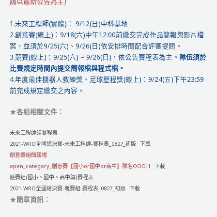
請以最新公告為主）
總
決
1.未來工程師(實體)： 9/12(日)中科基地
賽
2.創意賽(線上)：9/18(六)中午12:00前繳交完成作品簡報與影片檔
_
案，並須於9/25(六)、9/26(日)依安排時間配合評審提問。
競
3.競賽(線上)：9/25(六) – 9/26(日)，依公告賽程表為主。
隊伍須於
賽
比賽規定時間內提交簡報檔與程式檔。
&
4.年度最佳機器人教練獎、足球歷程獎(線上)：9/24(五)下午23:59
未
前完成規定繳交之內容。
來
工
★
各組相關文件：
程
師
未來工程師組賽程表
【隊
2021-WRO全國總決賽-未來工程師-賽程表_0827_初版
下載
伍
創意賽組簡報檔
名
open_category_創意賽【國小or國中or高中】隊名OOO-1
下載
單】
競賽組(國小、國中、高中職)賽程表
2021-WRO全國總決賽-競賽組-賽程表_0827_初版
下載
★
簡章資訊：