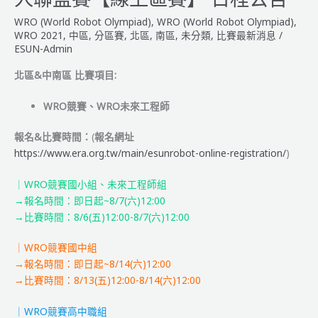
名
亞
WRO (World Robot Olympiad)
,
WRO (World Robot Olympiad)
,
單
智
WRO 2021
,
中區
,
分區賽
,
北區
,
南區
,
未分類
,
比賽最新消息
/
&
能
ESUN-Admin
成
機
北區&中南區 比賽項目:
績
器
公
人
WRO競賽、WRO未來工程師
告】
聯
盟
報名&比賽時間：
(
報名網址
賽
https://www.era.org.tw/main/esunrobot-online-registration/
)
北
區
｜WRO競賽國小組、未來工程師組
&
→報名時間：即日起~8/7(六)12:00
中
→比賽時間：8/6(五)12:00-8/7(六)12:00
南
區
｜WRO競賽國中組
_
→報名時間：即日起~8/14(六)12:00
教
→比賽時間：8/13(五)12:00-8/14(六)12:00
練
會
｜WRO競賽高中職組