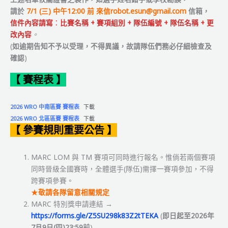
請於
7/1 (三) 中午12:00 前 來信
robot.esun@gmail.com
信箱，
信件內容請寫
：
比賽名稱 + 賽項組別 + 隊伍編號 + 隊伍名稱 + 更
改內容
。
(
如逾期告知不予以受理，不得異議，故請隊伍們務必仔細檢查及
確認
)
【 賽程表 】
2026 WRO 中南區賽 賽程表
下載
2026 WRO 北區區賽 賽程表
下載
【 參賽規則重要公告 】
MARC LOM 與 TM 賽項可同時進行報名。惟倘若兩個賽項
同時晉級全國賽時，全體選手(隊伍)需擇一賽項參加，不得
跨賽項參賽。
★
敬請各隊留意相關規定
MARC 特別獎申請連結
→
https://forms.gle/Z5SU298k83Z2tTEKA
(
即日起至2026年
7月9日(四)23:59前
)