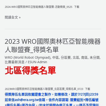
2024-WRO國際奧林匹亞智能機器人聯盟賽-活動簡章_0525
下載
2024
閱讀全文 »
WRO
國
際
奧
2023 WRO國際奧林匹亞智能機器
林
人聯盟賽_得獎名單
匹
亞
WRO (World Robot Olympiad)
,
中區
,
分區賽
,
北區
,
南區
,
未分類
,
智
比賽最新消息
/
ESUN-Admin
能
北區得獎名單
機
器
人
聯
2023WRO國際奧林匹亞智能機器人聯盟賽_北區區賽_得獎名單_0723
下載
盟
得獎隊伍名單因攸關證書之製作，如需修改，請於7/27(四)23:59
賽
前來信ash@era.org.tw信箱，信件內容請寫:
競賽組別+隊伍編號
【區
+隊伍名稱+更改內容
。(
如未於時間內修正名單，一律不予受理任