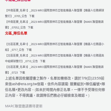
區
賽】
【中南區賽_名單1】_2023-WRO國際奧林匹亞智能機器人聯盟賽【機器人任務網球
教
雙打】_0705_公告
下載
練
【中南區賽_名單2】_2023-WRO國際奧林匹亞智能機器人聯盟賽【MARC聯盟邀請
會
賽】_07052_公告
下載
議
北區_隊伍名單
記
錄
【北區區賽_名單1】_2023-WRO國際奧林匹亞智能機器人聯盟賽【機器人任務國小
組】_0717_公告
下載
【北區區賽_名單2】_2023-WRO國際奧林匹亞智能機器人聯盟賽【機器人任務國高
中組網球雙打】_0710_公告
下載
【北區區賽_名單3】_2023-WRO國際奧林匹亞智能機器人聯盟賽【MARC聯盟邀請
賽】_0723
下載
上述名單因攸關證書之製作，名單如需修改，請於7/9(日)23:59前
來信ash@era.org.tw信箱，信件內容請寫:
競賽組別+隊伍編號+隊
伍名稱+更改內容
。(
如未於時間內修正名單，一律不予受理任何修
正內容，不得異議，故請隊伍們務必仔細檢查及確認。
)
MARC聯盟邀請賽待更新