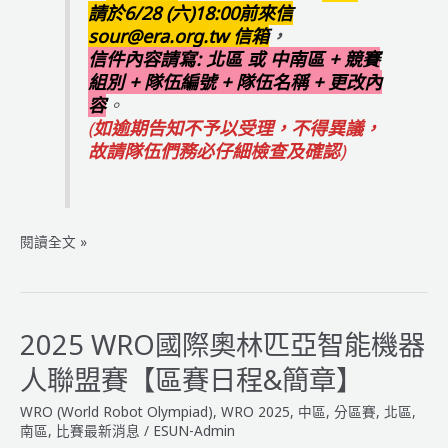
請於6/28 (六)18:00前來信
sour@era.org.tw 信箱
，
信件內容請寫:
北區 或 中南區 + 競賽
組別 + 隊伍編號 + 隊伍名稱 + 更改內
容
。
(
如
逾期告知不予以受理
，不得異議，
故請隊伍們務必仔細檢查及確認
)
2025
閱讀全文 »
WRO
國
際
奧
2025 WRO國際奧林匹亞智能機器
林
人聯盟賽【區賽日程&簡章】
匹
亞
WRO (World Robot Olympiad)
,
WRO 2025
,
中區
,
分區賽
,
北區
,
智
南區
,
比賽最新消息
/
ESUN-Admin
能