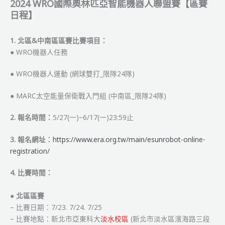
2024 WRO國際奧林匹亞智能機器人聯盟賽【區賽
器
日程】
人
聯
1. 北區&中南區區賽比賽項目：
盟
● WRO機器人任務
賽
【區
● WRO機器人運動 (網球雙打_限隊24隊)
賽】
賽
● MARC太空能量保衛戰入門組 (中南區_限隊24隊)
程
表
2. 報名時間：
5/27(一)~6/17(一)23:59止
&
參
3. 報名網址
：https://www.era.org.tw/main/esunrobot-online-
賽
registration/
名
單
4. 比賽時間：
●
北區區賽
– 比賽日期：7/23. 7/24. 7/25
– 比賽地點：新北市亞東科大
淡水校區
(新北市淡水區濱海路三段