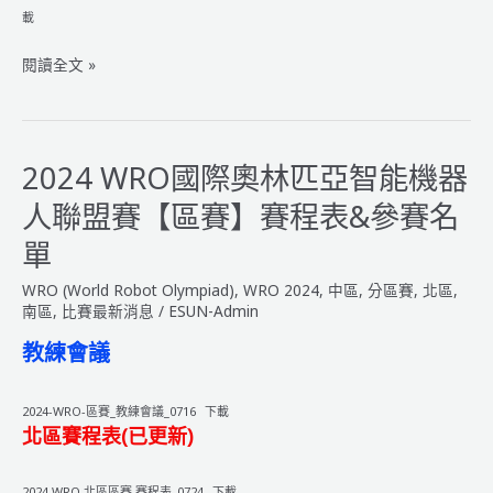
載
2024
閱讀全文 »
WRO
國
際
奧
2024 WRO國際奧林匹亞智能機器
林
人聯盟賽【區賽】賽程表&參賽名
匹
亞
單
智
WRO (World Robot Olympiad)
,
WRO 2024
,
中區
,
分區賽
,
北區
,
能
南區
,
比賽最新消息
/
ESUN-Admin
機
器
教練會議
人
聯
2024-WRO-區賽_教練會議_0716
下載
盟
北區賽程表(已更新)
賽
【區
2024 WRO 北區區賽 賽程表_0724
下載