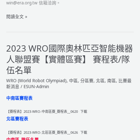
win@era.org.tw 信箱洽詢。
盟
賽
2023
閱讀全文 »
_
WRO
得
國
獎
際
名
奧
2023 WRO國際奧林匹亞智能機器
單
林
人聯盟賽【實體區賽】 賽程表/隊
匹
亞
伍名單
智
WRO (World Robot Olympiad)
,
中區
,
分區賽
,
北區
,
南區
,
比賽最
能
新消息
/
ESUN-Admin
機
器
中南區賽程表
人
聯
【賽程表】2023-WRO-中南區賽_賽程表__0620
下載
盟
北區賽程表
賽
【實
【賽程表】2023-WRO-北區區賽_賽程表__0626
下載
體
中南區_隊伍名單