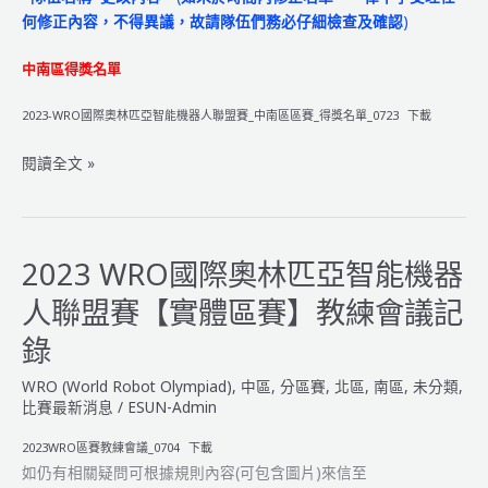
賽
何修正內容，不得異議，故請隊伍們務必仔細檢查及確認
)
日
程
中南區得獎名單
&
簡
2023-WRO國際奧林匹亞智能機器人聯盟賽_中南區區賽_得獎名單_0723
下載
章】
2023
閱讀全文 »
WRO
國
際
奧
2023 WRO國際奧林匹亞智能機器
林
人聯盟賽【實體區賽】教練會議記
匹
亞
錄
智
WRO (World Robot Olympiad)
,
中區
,
分區賽
,
北區
,
南區
,
未分類
,
能
比賽最新消息
/
ESUN-Admin
機
器
2023WRO區賽教練會議_0704
下載
人
如仍有相關疑問可根據規則內容(可包含圖片)來信至
聯