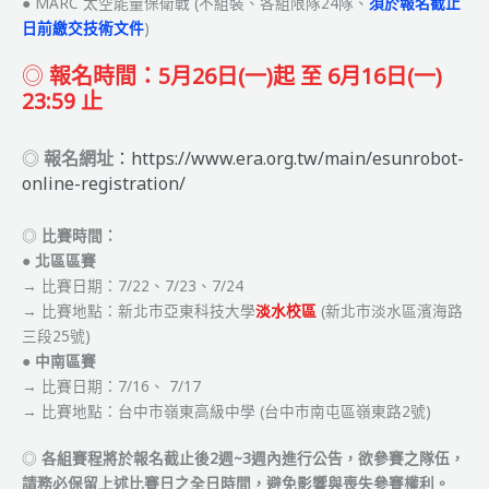
● MARC 太空能量保衛戰 (不組裝、各組限隊24隊、
須於報名截止
日前繳交技術文件
)
◎
報名時間：5月26日(一)起 至 6月16日(一)
23:59 止
◎
報名網址
：https://www.era.org.tw/main/esunrobot-
online-registration/
◎
比賽時間：
●
北區區賽
→ 比賽日期：7/22、7/23、7/24
→ 比賽地點：新北市亞東科技大學
淡水校區
(新北市淡水區濱海路
三段25號)
●
中南區賽
→ 比賽日期：7/16、 7/17
→ 比賽地點：台中市嶺東高級中學 (台中市南屯區嶺東路2號)
◎
各組賽程將於報名截止後2週~3週內進行公告，欲參賽之隊伍，
請務必保留上述比賽日之全日時間，避免影響與喪失參賽權利。