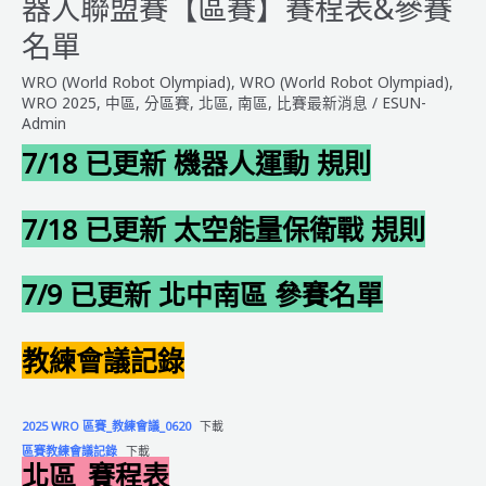
器人聯盟賽【區賽】賽程表&參賽
匹
亞
名單
智
WRO (World Robot Olympiad)
,
WRO (World Robot Olympiad)
,
能
WRO 2025
,
中區
,
分區賽
,
北區
,
南區
,
比賽最新消息
/
ESUN-
機
Admin
器
7/18 已更新 機器人運動 規則
人
聯
盟
7/18 已更新 太空能量保衛戰 規則
賽
【區
賽】
7/9 已更新 北中南區 參賽名單
得
獎
教練會議
記錄
名
單
2025 WRO 區賽_教練會議_0620
下載
區賽教練會議記錄
下載
北區_賽程表