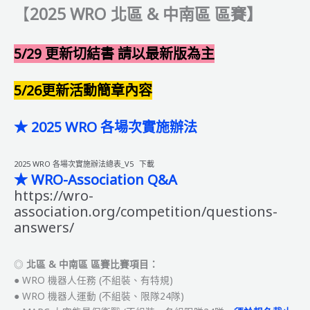
【
2025 WRO 北區 & 中南區 區賽】
機
器
人
5/29 更新切結書 請以最新版為主
聯
盟
5/26更新活動簡章內容
賽
【區
★
2025 WRO 各場次實施辦法
賽】
賽
程
2025 WRO 各場次實施辦法總表_V5
下載
表
★
WRO-Association Q&A
&
https://wro-
參
association.org/competition/questions-
賽
answers/
名
單
◎
北區 & 中南區 區賽比賽項目：
● WRO 機器人任務 (不組裝、有特規)
● WRO 機器人運動 (不組裝、限隊24隊)