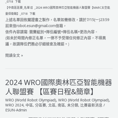
_0718
下載
【中南區區賽_名單3】_2024-WRO國際奧林匹亞智能機器人聯盟賽【MARC太空能
量保衛戰】_0718
下載
上述名單因攸關證書之製作，名單如需修改，請於7/15(一)23:59
前來信robot.esun@gmail.com信箱，
信件內容請寫:
競賽組別+隊伍編號+隊伍名稱+更改內容
。
(
如未於時間內修正名單，一律不予受理任何修正內容，不得異
議，故請隊伍們務必仔細檢查及確認。
)
2024
閱讀全文 »
WRO
國
際
奧
2024 WRO國際奧林匹亞智能機器
林
人聯盟賽 【區賽日程&簡章】
匹
亞
WRO (World Robot Olympiad)
,
WRO (World Robot Olympiad)
,
智
WRO 2024
,
中區
,
分區賽
,
北區
,
南區
,
未分類
,
比賽最新消息
/
能
ESUN-Admin
機