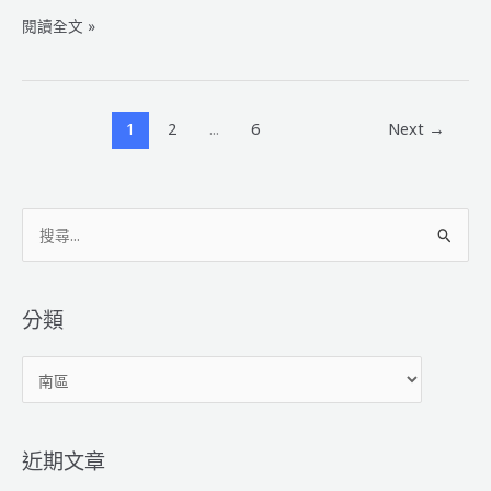
2023
閱讀全文 »
WRO
國
際
奧
1
2
...
6
Next
→
林
匹
亞
搜
智
能
尋
機
關
器
鍵
分類
人
字
聯
分
:
盟
類
賽
【實
體
近期文章
區