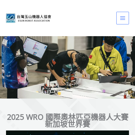
跳
至
主
要
內
容
2025 WRO 國際奧林匹亞機器人大賽
新加坡世界賽