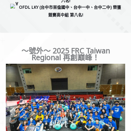
六
名
!
OFDL LKY (台中市崇倫國中、台中一中、
台中二中
) 榮獲
競賽高中組 第八名!
～號外～ 2025 FRC Taiwan
Regional 再創巔峰！