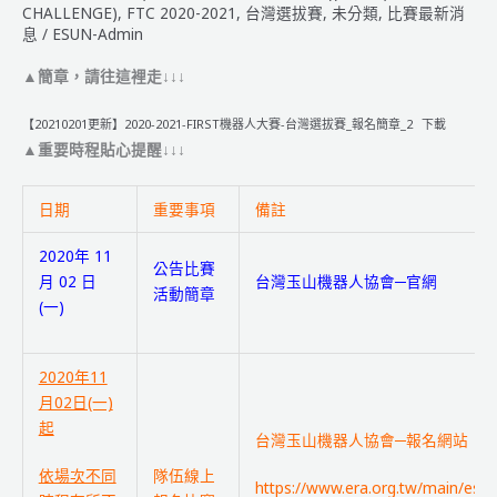
CHALLENGE)
,
FTC 2020-2021
,
台灣選拔賽
,
未分類
,
比賽最新消
選
息
/
ESUN-Admin
拔
賽」
▲簡章，請往這裡走↓↓↓
相
關
【20210201更新】2020-2021-FIRST機器人大賽-台灣選拔賽_報名簡章_2
下載
日
▲重要時程貼心提醒↓↓↓
程
異
日期
重要事項
備註
動
調
2020年 11
公告比賽
整
月 02 日
台灣玉山機器人協會─官網
活動簡章
(一)
2020年11
月02日(一)
起
台灣玉山機器人協會─報名網站
隊伍線上
依場次不同
https://www.era.org.tw/main/esu