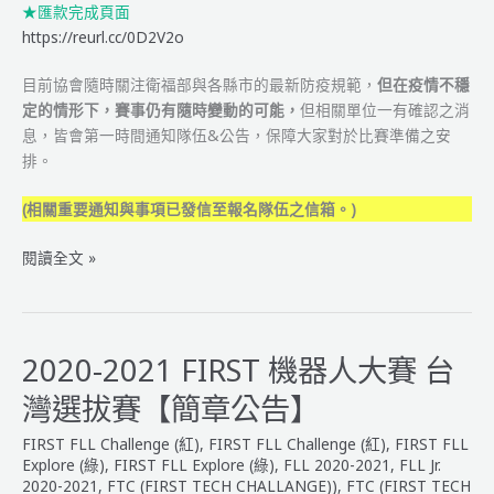
★匯款完成頁面
https://reurl.cc/0D2V2o
目前協會隨時關注衛福部與各縣市的最新防疫規範，
但在疫情不穩
定的情形下，賽事仍有隨時變動的可能，
但相關單位一有確認之消
息，皆會第一時間通知隊伍&公告，保障大家對於比賽準備之安
排。
(相關重要通知與事項已發信至報名隊伍之信箱。)
「2020-
閱讀全文 »
2021
FIRST
機
器
2020-2021 FIRST 機器人大賽 台
人
灣選拔賽【簡章公告】
大
賽
FIRST FLL Challenge (紅)
,
FIRST FLL Challenge (紅)
,
FIRST FLL
臺
Explore (綠)
,
FIRST FLL Explore (綠)
,
FLL 2020-2021
,
FLL Jr.
灣
2020-2021
,
FTC (FIRST TECH CHALLANGE))
,
FTC (FIRST TECH