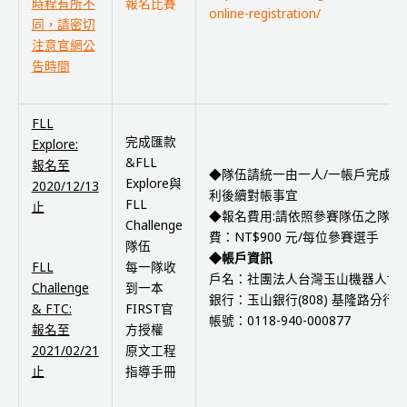
報名比賽
時程有所不
online-registration/
同
，請密切
注意官網公
告時間
FLL
完成匯款
Explore:
&FLL
報名至
◆隊伍請統一由一人/一帳戶完成匯
Explore與
2020/12/13
利後續對帳事宜
FLL
止
◆報名費用:請依照參賽隊伍之隊員
Challenge
費：NT$900 元/每位參賽選手
隊伍
◆帳戶資訊
每一隊收
FLL
戶名：社團法人台灣玉山機器人協
到一本
Challenge
銀行：玉山銀行(808) 基隆路分行
FIRST官
& FTC:
帳號：0118-940-000877
方授權
報名至
原文工程
2021/02/21
指導手冊
止