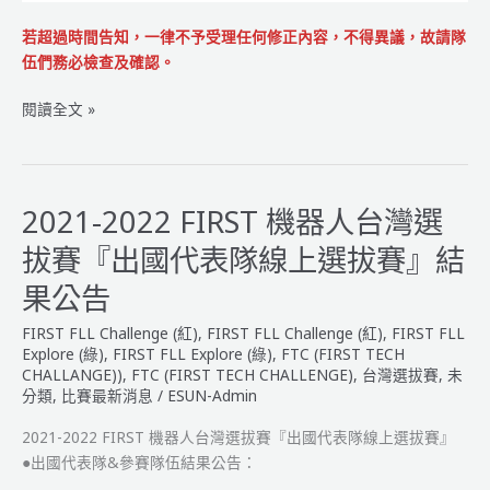
若超過時間告知，一律不予受理任何修正內容，不得異議，故請隊
伍們務必檢查及確認。
2021
閱讀全文 »
-2022
FIRST
機
器
2021-2022 FIRST 機器人台灣選
人
拔賽『出國代表隊線上選拔賽』結
大
賽
果公告
【得
FIRST FLL Challenge (紅)
,
FIRST FLL Challenge (紅)
,
FIRST FLL
獎
Explore (綠)
,
FIRST FLL Explore (綠)
,
FTC (FIRST TECH
名
CHALLANGE))
,
FTC (FIRST TECH CHALLENGE)
,
台灣選拔賽
,
未
單
分類
,
比賽最新消息
/
ESUN-Admin
公
告】
2021-2022 FIRST 機器人台灣選拔賽『出國代表隊線上選拔賽』
●出國代表隊&參賽隊伍結果公告：