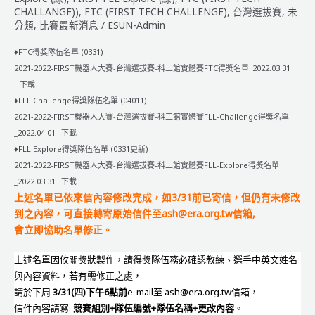
CHALLANGE))
,
FTC (FIRST TECH CHALLENGE)
,
台灣選拔賽
,
未
分類
,
比賽最新消息
/
ESUN-Admin
♦FTC得獎隊伍名單 (0331)
2021-2022-FIRST機器人大賽-台灣選拔賽-科工館實體賽FTC得獎名單_2022.03.31
下載
♦FLL Challenge得獎隊伍名單 (04011)
2021-2022-FIRST機器人大賽-台灣選拔賽-科工館實體賽FLL-Challenge得獎名單
_2022.04.01
下載
♦FLL Explore得獎隊伍名單 (0331更新)
2021-2022-FIRST機器人大賽-台灣選拔賽-科工館實體賽FLL-Explore得獎名單
_2022.03.31
下載
上述名單已依來信內容修改完成，如3/31前已寄信，但仍有未修改
到之內容，可直接轉寄原始信件至ash@era.org.tw信箱,
會立即協助名單修正。
上述名單因攸關獎狀製作，請得獎隊伍務必確認教練、選手中英文姓名
與內容資料，若有需修正之處，
請於下周
3/31(四)下午6點前
e-mail至 ash@era.org.tw信箱，
信件內容請寫:
競賽組別+隊伍編號+隊伍名稱+更改內容
。