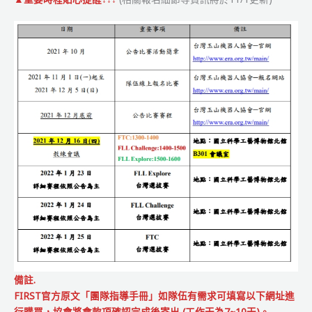
隊
線
上
選
拔
賽』
比
賽
事
宜
備註.
FIRST官方原文「團隊指導手冊」如隊伍有需求可填寫以下網址進
行購買，協會將會款項確認完成後寄出 (工作天為7~10天)。