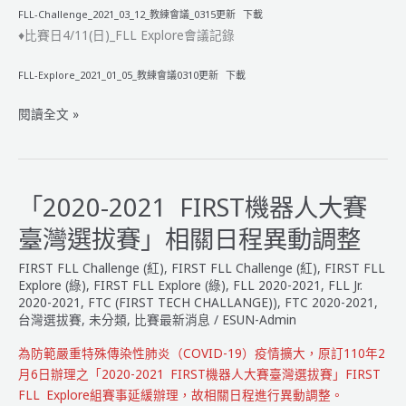
FLL-Challenge_2021_03_12_教練會議_0315更新
下載
♦比賽日4/11(日)_FLL Explore會議記錄
FLL-Explore_2021_01_05_教練會議0310更新
下載
2020-
閱讀全文 »
2021
FIRST
機
器
「2020-2021 FIRST機器人大賽
人
臺灣選拔賽」相關日程異動調整
台
灣
FIRST FLL Challenge (紅)
,
FIRST FLL Challenge (紅)
,
FIRST FLL
選
Explore (綠)
,
FIRST FLL Explore (綠)
,
FLL 2020-2021
,
FLL Jr.
拔
2020-2021
,
FTC (FIRST TECH CHALLANGE))
,
FTC 2020-2021
,
台灣選拔賽
,
未分類
,
比賽最新消息
/
ESUN-Admin
賽
【隊
為防範嚴重特殊傳染性肺炎（COVID-19）疫情擴大，原訂110年2
伍
月6日辦理之「2020-2021 FIRST機器人大賽臺灣選拔賽」FIRST
名
FLL Explore組賽事延緩辦理，故相關日程進行異動調整。
單】