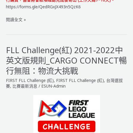
https://forms.gle/QedRGxJX493n5QzK6
2021-
閱讀全文 »
2022
FIRST
機
器
FLL Challenge(紅) 2021-2022中
人
英文版規則_CARGO CONNECT暢
大
賽
行無阻：物流大挑戰
台
FIRST FLL Challenge (紅)
,
FIRST FLL Challenge (紅)
,
台灣選拔
灣
賽
,
比賽最新消息
/
ESUN-Admin
選
拔
賽
【簡
章
公
告】