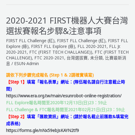
FIRST
機
器
2020-2021 FIRST機器人大賽台灣
人
選拔賽報名步驟&注意事項
大
賽
FIRST FLL Challenge (紅)
,
FIRST FLL Challenge (紅)
,
FIRST FLL
台
Explore (綠)
,
FIRST FLL Explore (綠)
,
FLL 2020-2021
,
FLL Jr.
灣
2020-2021
,
FTC (FIRST TECH CHALLANGE))
,
FTC (FIRST TECH
CHALLENGE)
,
FTC 2020-2021
,
台灣選拔賽
,
未分類
,
比賽最新消
選
息
/
ESUN-Admin
拔
賽
請依下列步驟完成報名 (Step 1 & 2請確實填寫)
【簡
【Step 1】
填寫
「報名表單
」
網址：(隊伍報名請自行注意截止時
章
間)
公
https://www.era.org.tw/main/esunrobot-online-registration/
告】
FLL Explore報名時間至2020年12月13日(日)23：59止
FLL Challenge & FTC報名時間至2021年02月21日(日)23：59止
【Step 2】
填寫
「
匯款資訊
」
網址：(請於報名截止前匯款&填寫完
成表格)
https://forms.gle/nNx59ebJsKAYN2tf9