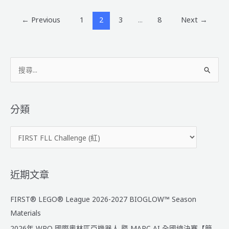
機
器
←
Previous
1
2
3
...
8
Next
→
人
大
賽
搜
台
灣
尋
選
關
拔
鍵
分類
賽
字
報
分
:
名
類
步
驟
&
近期文章
注
意
FIRST® LEGO® League 2026-2027 BIOGLOW™ Season
事
Materials
項
2026年 WRO 國際奧林匹亞機器人 暨 MARC AI 全國總決賽【簡