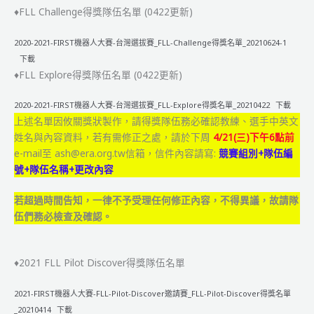
物
♦FLL Challenge得獎隊伍名單 (0422更新)
流
大
2020-2021-FIRST機器人大賽-台灣選拔賽_FLL-Challenge得獎名單_20210624-1
挑
下載
♦FLL Explore得獎隊伍名單 (0422更新)
戰
2020-2021-FIRST機器人大賽-台灣選拔賽_FLL-Explore得獎名單_20210422
下載
上述名單因攸關獎狀製作，請得獎隊伍務必確認教練、選手中英文
姓名與內容資料，若有需修正之處，請於下周
4/21(三)下午6點前
e-mail至 ash@era.org.tw信箱，信件內容請寫:
競賽組別+隊伍編
號+隊伍名稱+更改內容
若超過時間告知，一律不予受理任何修正內容，不得異議，故請隊
伍們務必檢查及確認。
♦2021 FLL Pilot Discover得獎隊伍名單
2021-FIRST機器人大賽-FLL-Pilot-Discover邀請賽_FLL-Pilot-Discover得獎名單
_20210414
下載