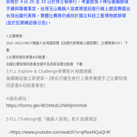
線
即將於 4 月 20 至 23 日於休士頓舉行，考量疫情下隊伍後續辦理
上
手續與籌備事宜，台灣玉山機器人協會將提前進行線上選拔賽選出
選
台灣出國代表隊，實體比賽將仍維持於國立科技工藝博物館辦理
拔
(並於近期確認後公告)。
賽』
結
1.比賽簡章：
果
2021-2022-FIRST機器人台灣選拔賽【出國代表隊線上選拔賽】_比賽簡章0311
下
公
載
告
2.比賽知情同意書&切結書：
出國比賽知情同意書含選手及其家長暨切結書
下載
3.FLL Explore & Challenge參賽影片相關規範：
後續確認後立即更新。(隊伍可優先進行上傳參賽選手之比賽知情
同意書&切結書事宜)
4.報名網址：
https://forms.gle/4EDMsdLSN6RJmmYo8
5.FLL Challenge組「機器人表現」影片拍攝規定
→
https://www.youtube.com/watch?v=qPbwNQaQt4Y