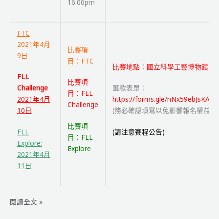
16:00pm
FTC
2021年4月
比賽項
9日
目：FTC
比賽地點：國立科學工藝博物館
FLL
比賽項
Challenge
匯款表單：
目：FLL
2021年4月
https://forms.gle/nNx59ebJsKAYN
Challenge
10日
(務必確認填寫以免影響報名權益)
比賽項
FLL
(請注意賽程公告)
目：FLL
Explore:
Explore
2021年4月
11日
2020-
閱讀全文 »
2021