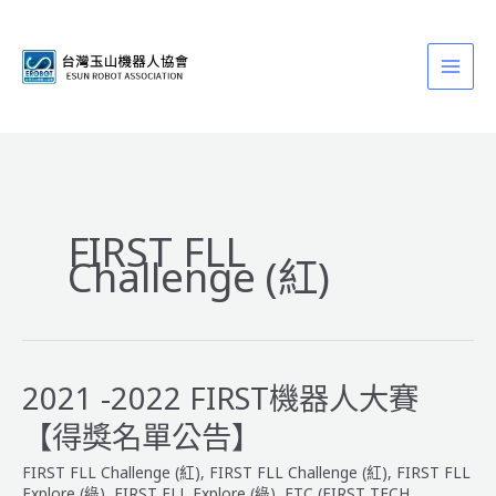
跳
至
主
要
內
容
FIRST FLL
Challenge (紅)
2021 -2022 FIRST機器人大賽
【得獎名單公告】
FIRST FLL Challenge (紅)
,
FIRST FLL Challenge (紅)
,
FIRST FLL
Explore (綠)
,
FIRST FLL Explore (綠)
,
FTC (FIRST TECH