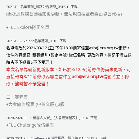
2021-FLL名單確認_網路公告版簡_0315-1
下載
(編號於教練會議抽籤後更新，無法親自抽籤者將由協會代抽)
♦FLL Explore隊伍名單
2021-FLL-Explore名單確認_0316
下載
名單修改於2021/03/12 (五) 下午18:00前寄信至ash@era.org.tw更新，
信件內容請寫: 競賽組別+暫定序號+隊伍名稱+更改內容，標記不清或逾
時皆不予退費&不予受理！
本次名單為最新更新版本，如已於3/12(五)前寄信仍尚未更新，可
直接轉寄3/12前修改內容之信件至
ash@era.org.tw
信箱將立即修
改，
逾時皆不予受理
！
二、賽程表
♦大會總流程表 (中英文版)_3版
2020-2021-FIRST機器人大賽_【大會總賽程表】_0316
下載
♦FLL Challenge隊伍總表
2020-2021-FLL-Challenge台灣選拔賽【隊伍總表】_0315-2
下載