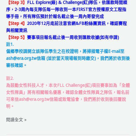
【Step 3】
FLL Explore(綠) & Challenge(紅)隊伍，依匯款時間順
序，2-3周內每支隊伍每一隊收到一本FIRST官方授權原文工程指
導手冊，所有隊伍預計於報名截止後一周內寄發完成
【Step 4】
2020年12月底前注意官網&FB粉絲團資訊，確認賽程
與相關資訊
【Step 5】
賽事項目報名截止後一周收到匯款收據(如有申請)
註1.
偏鄉學校請開立該隊伍學生之在校證明，將掃描電子檔E-mail至
ash@era.org.tw信箱 (並於當天現場報到時繳交)，我們將於收到後
審核確認。
註2.
為鼓勵女性科技人才，本次FLL Challenge(紅)項目賽事如為「全體
女性隊員」將有相關報名優惠，確認全體女性隊員之隊伍，報名前
可來信ash@era.org.tw信箱或致電協會，我們將於收到後回覆說
明。
2020-
閱讀全文 »
2021
FIRST