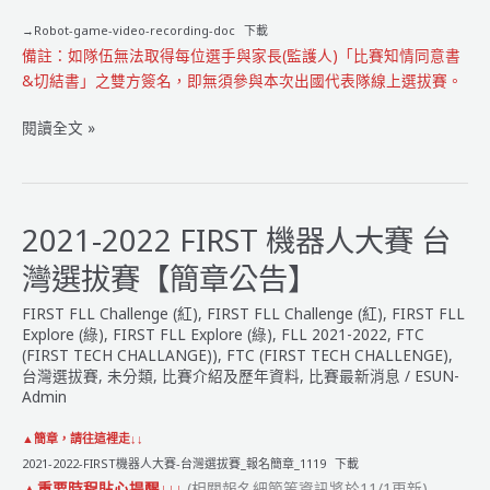
→Robot-game-video-recording-doc
下載
備註：如隊伍無法取得每位選手與家長(監護人)「比賽知情同意書
&切結書」之雙方簽名，即無須參與本次出國代表隊線上選拔賽。
2021-
閱讀全文 »
2022
FIRST
機
器
2021-2022 FIRST 機器人大賽 台
人
灣選拔賽【簡章公告】
台
灣
FIRST FLL Challenge (紅)
,
FIRST FLL Challenge (紅)
,
FIRST FLL
選
Explore (綠)
,
FIRST FLL Explore (綠)
,
FLL 2021-2022
,
FTC
拔
(FIRST TECH CHALLANGE))
,
FTC (FIRST TECH CHALLENGE)
,
台灣選拔賽
,
未分類
,
比賽介紹及歷年資料
,
比賽最新消息
/
ESUN-
賽
Admin
『出
國
▲簡章，請往這裡走↓↓
代
2021-2022-FIRST機器人大賽-台灣選拔賽_報名簡章_1119
下載
表
▲重要時程貼心提醒↓↓↓
(相關報名細節等資訊將於11/1更新)