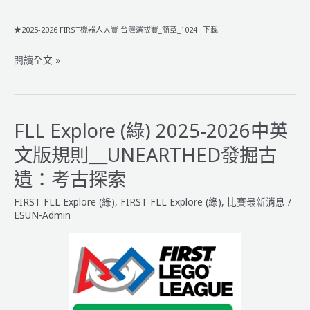
&
教
★2025-2026 FIRST機器人大賽 台灣選拔賽_簡章_1024
下載
練
會
2025-
閱讀全文 »
議
2026
紀
FIRST
錄】
機
器
FLL Explore (綠) 2025-2026中英
人
文版規則＿UNEARTHED發掘古
大
賽
遺：考古探索
臺
FIRST FLL Explore (綠)
,
FIRST FLL Explore (綠)
,
比賽最新消息
/
灣
ESUN-Admin
選
拔
賽
報
名
步