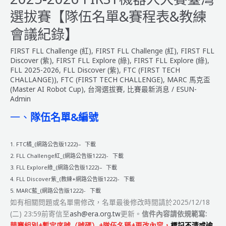
人
選拔賽【隊伍名單&賽程表&教練
大
賽
會議紀錄】
臺
FIRST FLL Challenge (紅)
,
FIRST FLL Challenge (紅)
,
FIRST FLL
灣
Discover (紫)
,
FIRST FLL Explore (綠)
,
FIRST FLL Explore (綠)
,
選
FLL 2025-2026
,
FLL Discover (紫)
,
FTC (FIRST TECH
拔
CHALLANGE))
,
FTC (FIRST TECH CHALLENGE)
,
MARC 馬克盃
賽
(Master AI Robot Cup)
,
台灣選拔賽
,
比賽最新消息
/
ESUN-
【得
Admin
獎
一、
隊伍名單&編號
名
單】
&【晉
1. FTC橘_(網路公告版1222)–
下載
級
2. FLL Challenge紅_(網路公告版1222)-
下載
國
3. FLL Explore綠_(網路公告版1222)–
下載
際
4. FLL Discover紫_(教練+網路公告版1222)-
下載
賽
5. MARC藍_(網路公告版1222)-
下載
事
如有相關問題或名單需修改，名單最後修改時間請於2025/12/18
名
(二) 23:59前寄信至
ash@era.org.tw
更新。
信件內容請依規範寫:
單】
競賽組別+暫定序號（號碼）+隊伍名稱+更改內容，
標記不清或逾