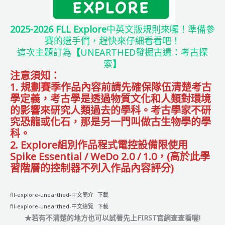
驟
&
注
2025-2026 FLL Explore
中英文版規則來囉！準備參
意
賽的選手們，趕快來仔細看看吧！
事
這次主題訂為
【
UNEARTHED發掘古遺：考古探
項
索
】
注意須知：
1. 規劃賽季作品內容前請先確保隊伍清楚考古
學定義，考古學是透過物質文化和人類對環境
的影響來研究人類過去的學科。考古學家不研
究恐龍或化石，那是另一門叫做古生物學的學
科。
2. Explore組別作品程式電控設備限使用
Spike Essential / WeDo 2.0 / 1.0，(高於此學
習階層的控制器不列入作品內容評分)
fll-explore-unearthed-中文簡介
下載
fll-explore-unearthed-中文總覽
下載
★若有不清楚的地方也可以試著先上FIRST官網查查看喔!