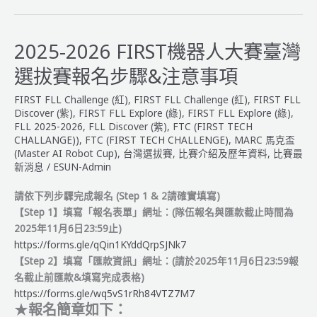
FIRST
機
器
2025-2026 FIRST機器人大賽臺灣
人
選拔賽報名步驟&注意事項
大
賽
FIRST FLL Challenge (紅)
,
FIRST FLL Challenge (紅)
,
FIRST FLL
臺
Discover (紫)
,
FIRST FLL Explore (綠)
,
FIRST FLL Explore (綠)
,
灣
FLL 2025-2026
,
FLL Discover (紫)
,
FTC (FIRST TECH
CHALLANGE))
,
FTC (FIRST TECH CHALLENGE)
,
MARC 馬克盃
選
(Master AI Robot Cup)
,
台灣選拔賽
,
比賽介紹及歷年資料
,
比賽最
拔
新消息
/
ESUN-Admin
賽
【隊
請依下列步驟完成報名 (Step 1 & 2請確實填寫)
伍
【Step 1】填寫「報名表單」網址：(隊伍報名與匯款截止時間為
名
2025年11月6日23:59止)
單
https://forms.gle/qQin1KYddQrpSJNk7
&
【Step 2】填寫「匯款資訊」網址：(請於2025年11月6日23:59報
賽
名截止前匯款&填寫完成表格)
程
https://forms.gle/wq5vS1rRh84VTZ7M7
表
★
報名簡章如下：