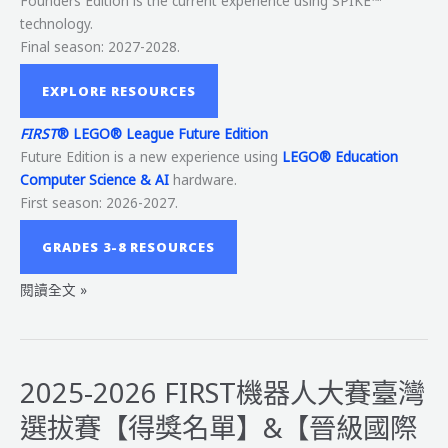
Founders Edition is the current experience using SPIKE™
technology.
Final season: 2027-2028.
EXPLORE RESOURCES
FIRST
® LEGO® League Future Edition
Future Edition is a new experience using
LEGO® Education
Computer Science & AI
hardware.
First season: 2026-2027.
GRADES 3-8 RESOURCES
FIRST®
閱讀全文 »
LEGO®
League
2026-
2027
2025-2026 FIRST機器人大賽臺灣
BIOGLOW™
選拔賽【得獎名單】&【晉級國際
Season