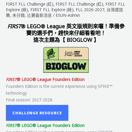
FIRST FLL Challenge (紅)
,
FIRST FLL Challenge (紅)
,
FIRST FLL
Explore (綠)
,
FIRST FLL Explore (綠)
,
FLL 2026-2027
,
台灣選拔
賽
,
未分類
,
比賽最新消息
/
ESUN-Admin
FIRST
® LEGO® League 英文版規則來囉！準備參
賽的選手們，趕快來仔細看看吧！
這次主題為【
BIOGLOW
】
FIRST
® LEGO® League Founders Edition
Founders Edition is the current experience using SPIKE™
technology.
Final season: 2027-2028.
CHALLENGE RESOURCE
FIRST
® LEGO® League Founders Edition