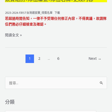
2023-2024-FIRST台灣選拔賽_得獎名單
下載
若超過時間告知，一律不予受理任何修正內容，不得異議，故請隊
伍們務必仔細檢查及確認。
2023
閱讀全文 »
-2024
FIRST
機
器
1
2
...
6
Next
→
人
大
賽
搜
【得
獎
尋
名
關
單
鍵
分類
公
字
告】