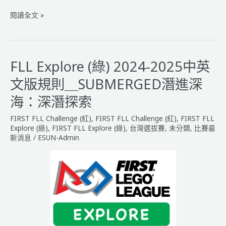
2024-
閱讀全文 »
2025
FIRST
機
器
FLL Explore (綠) 2024-2025中英
人
文版規則＿SUBMERGED潛進深
大
賽
海：深潛探索
臺
FIRST FLL Challenge (紅)
,
FIRST FLL Challenge (紅)
,
FIRST FLL
灣
Explore (綠)
,
FIRST FLL Explore (綠)
,
台灣選拔賽
,
未分類
,
比賽最
選
新消息
/
ESUN-Admin
拔
賽
報
名
步
驟
&
注