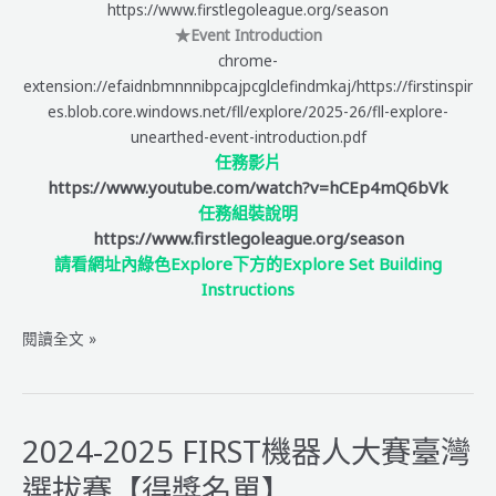
https://www.firstlegoleague.org/season
★Event Introduction
chrome-
extension://efaidnbmnnnibpcajpcglclefindmkaj/https://firstinspir
es.blob.core.windows.net/fll/explore/2025-26/fll-explore-
unearthed-event-introduction.pdf
任務影片
https://www.youtube.com/watch?v=hCEp4mQ6bVk
任務組裝說明
https://www.firstlegoleague.org/season
請看網址內綠色Explore下方的Explore Set Building
Instructions
FLL
閱讀全文 »
Explore
(綠)
2025-
2026
2024-2025 FIRST機器人大賽臺灣
中
選拔賽【得獎名單】
英