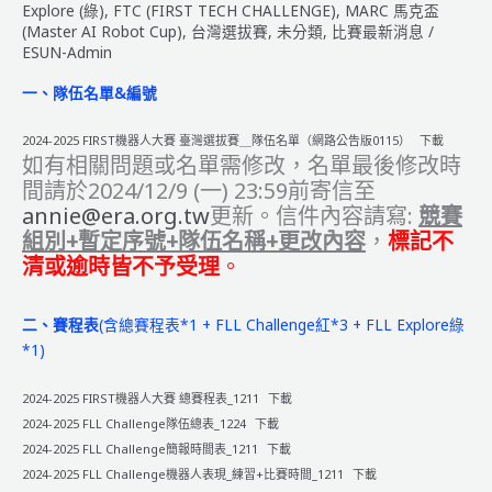
Explore (綠)
,
FTC (FIRST TECH CHALLENGE)
,
MARC 馬克盃
選
(Master AI Robot Cup)
,
台灣選拔賽
,
未分類
,
比賽最新消息
/
拔
ESUN-Admin
賽
【得
一、隊伍名單&編號
獎
名
2024-2025 FIRST機器人大賽 臺灣選拔賽＿隊伍名單（網路公告版0115）
下載
如有相關問題或名單需修改，名單最後修改時
單】
間請於2024/12/9 (一) 23:59前寄信至
annie@era.org.tw
更新。信件內容請寫:
競賽
組別+暫定序號+隊伍名稱+更改內容
，
標記不
清或逾時皆不予受理
。
二、賽程表
(含總賽程表*1 + FLL Challenge紅*3 + FLL Explore綠
*1)
2024-2025 FIRST機器人大賽 總賽程表_1211
下載
2024-2025 FLL Challenge隊伍總表_1224
下載
2024-2025 FLL Challenge簡報時間表_1211
下載
2024-2025 FLL Challenge機器人表現_練習+比賽時間_1211
下載