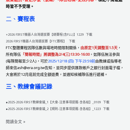
時皆不予受理。
二、
賽程表
+2026 FIRST機器人台灣選拔賽【總賽程(含FLL)】1229
下載
2026 FIRST機器人台灣選拔賽【FTC賽程】
下載
FTC整體賽程因隊伍數與場地時間限制關係，
由原定1天調整至1.5天
，
所有隊伍
「簡報時間」將調整為2/4(三)13:30-16:00
，如隊伍無法參與
(每隊簡報至少2人)，可於
2025/12/18 (四) 下午23:59前
由教練或指導老
師來信ash@era.org.tw告知，並同步提供匯款帳戶之銀行封面電子檔，
大會將於12月底前完成全額退費，並通知候補隊伍進行遞補。
三、教練會議記錄
●2025-2026 FIRST教練會議_1【大會-注意事項提醒-含各組】_0109
下載
●2025-2026 FIRST教練會議_2【規則-注意事項提醒-含各組】_1223
下載
2025-
閱讀全文 »
2026