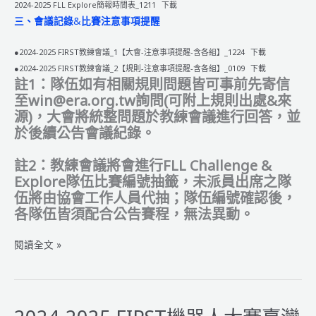
2024-2025 FLL Explore簡報時間表_1211
下載
三、會議記錄
&
比賽注意事項提醒
●2024-2025 FIRST教練會議_1【大會-注意事項提醒-含各組】_1224
下載
●2024-2025 FIRST教練會議_2【規則-注意事項提醒-含各組】_0109
下載
註1：隊伍如有相關規則問題皆可事前先寄信
至win@era.org.tw詢問(可附上規則出處&來
源)，大會將統整問題於教練會議進行回答，並
於後續公告會議紀錄。
註2：教練會議將會進行FLL Challenge &
Explore隊伍比賽編號抽籤，未派員出席之隊
伍將由協會工作人員代抽；隊伍編號確認後，
各隊伍皆須配合公告賽程，無法異動。
2024-
閱讀全文 »
2025
FIRST
機
器