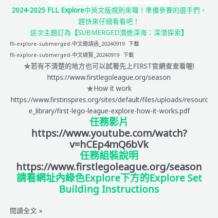
意
2024-2025 FLL Explore
中英文版規則來囉！準備參賽的選手們，
事
趕快來仔細看看吧！
項
這次主題訂為
【
SUBMERGED潛進深海：深潛探索
】
fll-explore-submerged-中文邀請函_20240919
下載
fll-explore-submerged-中文總覽_20240919
下載
★若有不清楚的地方也可以試著先上FIRST官網查查看喔!
https://www.firstlegoleague.org/season
★How it work
https://www.firstinspires.org/sites/default/files/uploads/resourc
e_library/first-lego-league-explore-how-it-works.pdf
任務影片
https://www.youtube.com/watch?
v=hCEp4mQ6bVk
任務組裝說明
https://www.firstlegoleague.org/season
請看網址內綠色Explore下方的Explore Set
Building Instructions
FLL
閱讀全文 »