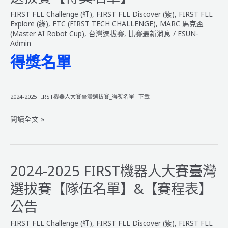
文
FIRST FLL Challenge (紅)
,
FIRST FLL Discover (紫)
,
FIRST FLL
版
Explore (綠)
,
FTC (FIRST TECH CHALLENGE)
,
MARC 馬克盃
規
(Master AI Robot Cup)
,
台灣選拔賽
,
比賽最新消息
/
ESUN-
Admin
則
＿
得獎名單
UNEARTHED
發
掘
2024-2025 FIRST機器人大賽臺灣選拔賽_得獎名單
下載
古
遺：
2024-
閱讀全文 »
考
2025
古
FIRST
探
機
索
器
2024-2025 FIRST機器人大賽臺灣
人
選拔賽【隊伍名單】&【賽程表】
大
賽
公告
臺
FIRST FLL Challenge (紅)
,
FIRST FLL Discover (紫)
,
FIRST FLL
灣