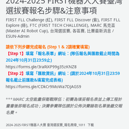
2024-2025 FIRST機器人大賽臺灣
人
選拔賽報名步驟&注意事項
大
賽
FIRST FLL Challenge (紅)
,
FIRST FLL Discover (紫)
,
FIRST FLL
臺
Explore (綠)
,
FTC (FIRST TECH CHALLENGE)
,
MARC 馬克盃
灣
(Master AI Robot Cup)
,
台灣選拔賽
,
各區賽
,
比賽最新消息
/
ESUN-Admin
選
拔
請依下列步驟完成報名 (Step 1 & 2請確實填寫)
賽
【Step 1】
填寫「報名表單」網址：(隊伍報名與匯款截止時間為
【隊
2024年10月31日23:59止)
伍
https://forms.gle/3raRiXP99g35zKNZ8
名
【Step 2】
填寫「匯款資訊」網址：(請於
2024年10月31日23:59
單】
報名截止前匯款&填寫完成表格)
&【賽
https://forms.gle/CDkCr9MoWa7DJAGS9
程
表】
***
MARC 太空能量保衛戰隊伍：初賽為填妥報名表並上傳工程計
公
畫書後即報名成功 ;
決賽參賽隊伍請於公佈決賽錄取名單後繳交報
告
名費。
2024-2025 FIRST機器人大賽 臺灣選拔賽_報名簡章_1011
下載