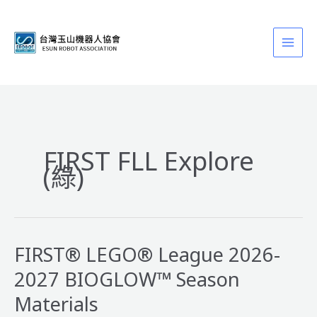
跳
至
主
要
內
容
FIRST FLL Explore
(綠)
FIRST® LEGO® League 2026-
2027 BIOGLOW™ Season
Materials