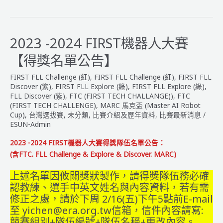
Explore
(綠)
2024-
2025
2023 -2024 FIRST機器人大賽
中
【得獎名單公告】
英
文
FIRST FLL Challenge (紅)
,
FIRST FLL Challenge (紅)
,
FIRST FLL
版
Discover (紫)
,
FIRST FLL Explore (綠)
,
FIRST FLL Explore (綠)
,
規
FLL Discover (紫)
,
FTC (FIRST TECH CHALLANGE))
,
FTC
(FIRST TECH CHALLENGE)
,
MARC 馬克盃 (Master AI Robot
則
Cup)
,
台灣選拔賽
,
未分類
,
比賽介紹及歷年資料
,
比賽最新消息
/
＿
ESUN-Admin
SUBMERGED
潛
2023 -2024 FIRST機器人大賽得獎隊伍名單公告：
進
(含FTC. FLL Challenge & Explore & Discover. MARC)
深
上述名單因攸關獎狀製作，請得獎隊伍務必確
海：
認教練、選手中英文姓名與內容資料，若有需
深
修正之處，請於下周 2/16(五)下午5點前E-mail
潛
至 yichen@era.org.tw信箱，信件內容請寫:
探
競賽組別+隊伍編號+隊伍名稱+更改內容。
索