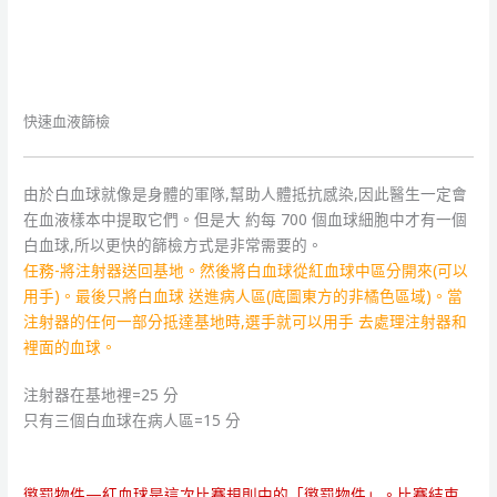
快速血液篩檢
由於白血球就像是身體的軍隊,幫助人體抵抗感染,因此醫生一定會
在血液樣本中提取它們。但是大 約每 700 個血球細胞中才有一個
白血球,所以更快的篩檢方式是非常需要的。
任務-將注射器送回基地。然後將白血球從紅血球中區分開來(可以
用手)。最後只將白血球 送進病人區(底圖東方的非橘色區域)。當
注射器的任何一部分抵達基地時,選手就可以用手 去處理注射器和
裡面的血球。
注射器在基地裡=25 分
只有三個白血球在病人區=15 分
懲罰物件—紅血球是這次比賽規則中的「懲罰物件」。比賽結束