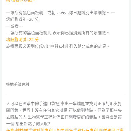
—讓所有黑色面板朝上或朝北,表示你已經識別出壞細胞。 —
壞細胞識別=20 分
—或者—
—讓所有的黑色面板朝北,表示你已經消滅所有的壞細胞。
壞細胞消滅=25 分
旋轉面板必須到位(發出?喳聲),才能列入朝北或南的計算。
機械手臂專利
人可以在黑暗中伸手進口袋裡,拿出一串鑰匙並找到正確的那支打
開門鎖。世界上沒有任何其它機構 可以做到這點。但為了那些失
去四肢的人,生物醫學工程師們正在開發更好的義肢。誰將會是第
一個 想出新點子的人呢?
任務-讓機械手臂抓著專利。如果兩隻手都持有專利,兩隊都可以獲