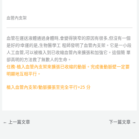
血管內支架
血管在運送液體通過身體時,會變得狹窄的原因有很多,但沒有一個
是好的!幸運的是,生物醫學工 程師發明了血管內支架。它是一小段
人工血管,可以被植入到已收縮血管內來擴張和加強它。這個簡 單
卻高明的方法救了無數人的生命。
任務-植入血管內支架來擴張已收縮的動脈。完成後動脈壁一定要
明顯地互相平行。
植入血管內支架/動脈擴張至完全平行=25 分
←
上一篇文章
下一篇文章
→