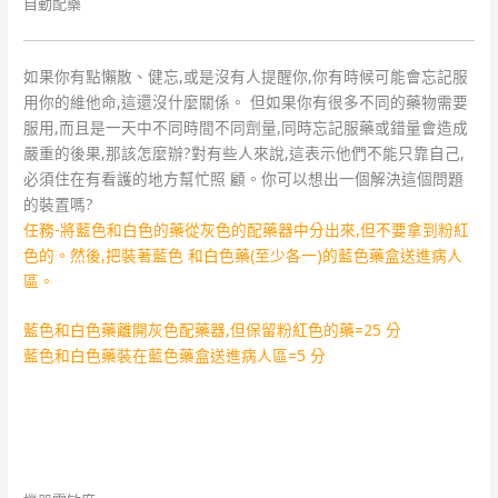
自動配藥
如果你有點懶散、健忘,或是沒有人提醒你,你有時候可能會忘記服
用你的維他命,這還沒什麼關係。 但如果你有很多不同的藥物需要
服用,而且是一天中不同時間不同劑量,同時忘記服藥或錯量會造成
嚴重的後果,那該怎麼辦?對有些人來說,這表示他們不能只靠自己,
必須住在有看護的地方幫忙照 顧。你可以想出一個解決這個問題
的裝置嗎?
任務-將藍色和白色的藥從灰色的配藥器中分出來,但不要拿到粉紅
色的。然後,把裝著藍色 和白色藥(至少各一)的藍色藥盒送進病人
區。
藍色和白色藥離開灰色配藥器,但保留粉紅色的藥=25 分
藍色和白色藥裝在藍色藥盒送進病人區=5 分