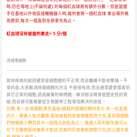
時,仍在場地上(不論何處) 的每個紅血球將有額外分數。但是當選
手在基地以外地區接觸機器人時,裁判會將一個紅血球 拿出場外做
為懲罰,每次一個直到全部拿完為止。
紅血球沒有被裁判拿走= 5 分/個
消滅壞細胞
致命疾病的起因通常是細胞變的不正常,而且繼續不斷地繁殖。不
幸的是,大多數消除壞細胞的方法 不是很有效,而且通常還會傷害到
其它正常的細胞,造成嚴重的新問題。解決辦法將會是歷史性的突
破,而且很可能需要從生物醫學工程尋找解決的途徑。
任務-有一些壞細胞(黑色面板)被裁判隨機的轉向南方,有一些是面
向北。機器人每次離開 基地後裁判就會隨機更改方向,直到壞細胞
們被機器人轉到其中一個得分狀態為止。 機器人若判斷失敗可以
在下次離開基地後再次嘗試,但裁判仍會重新調整方向,防止選手幫
助 機器人辨識。