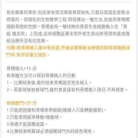
有些嚴重的骨折,包括某些情況導致骨質缺失,只靠石膏固定是無法
修復的。但現在的生物醫學工程 師發展出一種方法,就是用骨橋橋
接斷骨間的空間。骨橋是用一種特殊的骨質生長細胞植入在「骨
組 織支架」上而成,這些細胞延著支架外框生長出新骨頭來達成傳
統治療所沒有的效果。
任務-將骨橋植入腿中骨折處,然後試著移動治療過的腳將球踢進球
門中,來評估復元情形。
骨橋植入=15 分
有兩種方法可以得到骨橋植入的分數:
1 – 比賽結束後,裁判檢查骨橋是否完全植入。
2 – 若藍球被射進球門,裁判會直接宣判骨橋植入得分,不再檢查。
射球進門=25 分
1.只能透過腿和骨橋來帶動腳(機器人只能轉動腿部)。
2.只能使用腳來移動/推動球。
3.骨橋不能接觸底圖。
4.比賽結束時藍球必須接觸球門內的綠色場地。