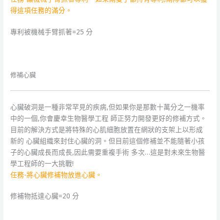
得這項任務的滿分。
專利被機械手臂抓著=25 分
修補心臟
心臟破洞是一種非常罕見的疾病,但如果你是那數十萬分之一機率
中的一個,你會慶幸生物醫學工程 師正努力開發更好的修補方式。
目前的解決方式是將特殊的心肌細胞放置在網狀的支架上以形成
新的 心臟組織來封住心臟的洞。但目前這個修補並不能隨著小孩
子的心臟成長而成長,因此需要重複手術 多次…這是對未來生物醫
學工程師的一大挑戰!
任務-將心臟修補物放進心臟。
修補物抵達心臟=20 分