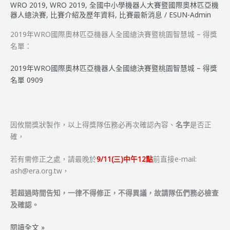
WRO 2019
,
WRO 2019
,
全國中小學機器人大賽暨國際奧林匹亞機
器人總決賽
,
比賽介紹及歷年資料
,
比賽最新消息
/
ESUN-Admin
2019年WRO國際奧林匹亞機器人全國總決賽暨桃園智慧城 – 得獎
名單：
2019年WRO國際奧林匹亞機器人全國總決賽暨桃園智慧城 – 得獎
名單 0909
因攸關獎狀製作，以上得獎隊伍務必再次確認內容、
名字
是否正
確，
若有需修正之處，請最晚於
9/11(三)中午12點
前直接e-mail:
ash@era.org.tw，
若超過時間告知，一律不得修正，不得異議，故請隊伍們務必檢查
及確認。
2019
閱讀全文 »