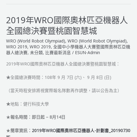
國
際
奧
2019年WRO國際奧林匹亞機器人
林
全國總決賽暨桃園智慧城
匹
亞
WRO (World Robot Olympiad)
,
WRO (World Robot Olympiad)
,
智
WRO 2019
,
WRO 2019
,
全國中小學機器人大賽暨國際奧林匹亞機
能
器人總決賽
,
未分類
,
比賽最新消息
/
ESUN-Admin
機
2019年WRO國際奧林匹亞機器人全國總決賽暨桃園智慧城：
器
人
★
全國總決賽時間：108年 9 月 7日 (六)、 9 月 8日 (日)
聯
盟
（當天時程安排將視實際報名隊數再作調整，請以公告為主）
賽
北
★
地點：健行科技大學
區
_
★
報名時間：即日起 – 8月14日
得
獎
★
簡章資訊：
2019年WRO國際奧林匹亞機器人-計劃書_20190730
名