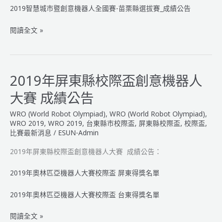
2019智慧城市暨創意機器人全國賽-苗栗縣選拔賽_成績公告
得
獎
2019
閱讀全文 »
名
智
單
慧
成
城
績
市
2019年屏東縣校際盃創意機器人
公
暨
告
大賽 成績公告
創
意
WRO (World Robot Olympiad)
,
WRO (World Robot Olympiad)
,
機
WRO 2019
,
WRO 2019
,
台東縣市校際盃
,
屏東縣校際盃
,
校際盃
,
器
比賽最新消息
/
ESUN-Admin
人
2019年屏東縣校際盃創意機器人大賽 成績公告：
全
國
2019年奧林匹亞機器人大賽校際盃 屏東得獎名單
賽-
苗
2019年奧林匹亞機器人大賽校際盃 台東得獎名單
栗
縣
2019
閱讀全文 »