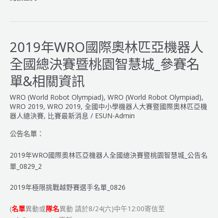
年
WRO
國
際
2019年WRO國際奧林匹亞機器人
奧
全國總決賽暨桃園智慧城_參賽名
林
匹
單&相關資訊
亞
WRO (World Robot Olympiad)
,
WRO (World Robot Olympiad)
,
機
WRO 2019
,
WRO 2019
,
全國中小學機器人大賽暨國際奧林匹亞機
器
器人總決賽
,
比賽最新消息
/
ESUN-Admin
人
全
公告名單：
國
總
2019年WRO國際奧林匹亞機器人全國總決賽暨桃園智慧城_公告名
決
單_0829_2
賽
暨
2019年極限挑戰越野賽選手名單_0826
桃
(
名單
異動或
隊名
異動 請於8/24(六)中午12:00寄信至
園