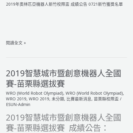
2019年奧林匹亞機器人新竹校際盃 成績公告 0721新竹獲獎名單
聯
盟
賽
中
南
區
2019
閱讀全文 »
_
年
成
奧
績
林
公
匹
2019智慧城市暨創意機器人全國
告
亞
賽-苗栗縣選拔賽
機
器
WRO (World Robot Olympiad)
,
WRO (World Robot Olympiad)
,
人
WRO 2019
,
WRO 2019
,
未分類
,
比賽最新消息
,
苗栗縣校際盃
/
新
ESUN-Admin
竹
2019智慧城市暨創意機器人全國
校
際
賽-苗栗縣選拔賽 成績公告：
盃