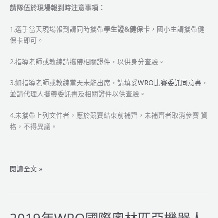
請隊伍於現場報到時注意事項：
1.選手當天現場報到請同時攜帶
學生證&健保卡
，國小生請攜帶健
保卡即可。
2.指導老師或教練請攜帶相關證件，以供身分查驗。
3.如指導老師或教練當天未能出席，請填妥
WRO比賽委託同意書
，
並請代理人攜帶委託書及相關證件以供查驗。
4.未攜帶上列文件者，應於競賽結束前補齊，未補齊者取消參賽 資
格，不得異議。
2019
閱讀全文 »
年
WRO
國
際