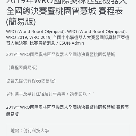
2019年WRO國際奧林匹亞機器人
奧
全國總決賽暨桃園智慧城 賽程表
林
匹
(簡易版)
亞
WRO (World Robot Olympiad)
,
WRO (World Robot Olympiad)
,
機
WRO 2019
,
WRO 2019
,
全國中小學機器人大賽暨國際奧林匹亞機
器
器人總決賽
,
比賽最新消息
/
ESUN-Admin
人
全
2019年WRO國際奧林匹亞機器人全國總決賽暨桃園智慧城
國
總
【賽程表簡易版】
決
賽
協會先提供賽程表(簡易版)
暨
以利選手及早訂住宿及訂車票等，請參閱以下：
桃
園
2019年WRO國際奧林匹亞機器人全國總決賽暨桃園智慧城 賽程表
智
簡易版
慧
城
_
地點：健行科技大學