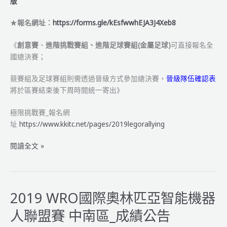
版
單
★
報名網址：
https://forms.gle/kEsfwwhEJA3J4Xeb8
《
創意賽
、
進階挑戰賽組、進階足球賽組(金屬足球)
可直接報名全
國總決賽；
競賽組及足球賽組則需透過晉級方式參加總決賽，
晉級隊伍確認表
將於區賽結束後下周時間統一寄出》
極限挑戰賽_報名網
址
https://www.kkitc.net/pages/2019legorallying
2019
閱讀全文 »
年
WRO
國
際
2019 WRO國際奧林匹亞智能機器
奧
人聯盟賽 中南區_成績公告
林
匹