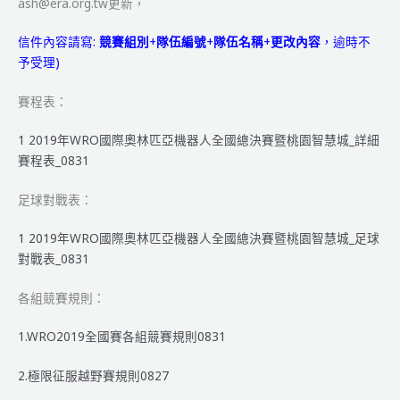
ash@era.org.tw更新，
智
慧
信件內容請寫:
競賽組別
+
隊伍編號
+
隊伍名稱
+
更改內容
，逾時不
城
予受理)
–
得
賽程表：
獎
名
1 2019年WRO國際奧林匹亞機器人全國總決賽暨桃園智慧城_詳細
單
賽程表_0831
足球對戰表：
1 2019年WRO國際奧林匹亞機器人全國總決賽暨桃園智慧城_足球
對戰表_0831
各組競賽規則：
1.WRO2019全國賽各組競賽規則0831
2.極限征服越野賽規則0827