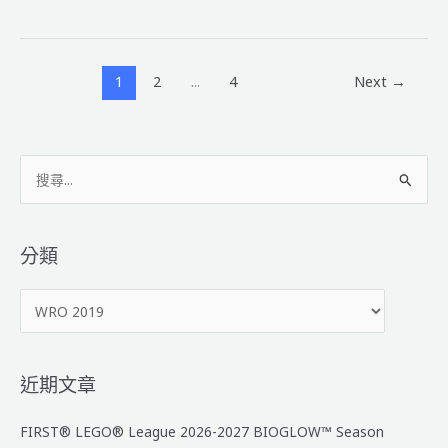
選
年
拔
屏
賽
東
縣
1
2
...
4
Next
→
校
際
盃
搜
創
意
尋
機
關
器
鍵
分類
人
字
大
分
:
賽
類
成
績
公
近期文章
告
FIRST® LEGO® League 2026-2027 BIOGLOW™ Season