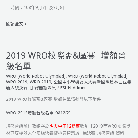
參
時間：108年9月7日及9月8日
賽
名
單
2019
閱讀全文 »
&
年
相
WRO
關
國
資
際
2019 WRO校際盃&區賽─增額晉
訊
奧
級名單
林
匹
WRO (World Robot Olympiad)
,
WRO (World Robot Olympiad)
,
亞
WRO 2019
,
WRO 2019
,
全國中小學機器人大賽暨國際奧林匹亞機
機
器人總決賽
,
比賽最新消息
/
ESUN-Admin
器
2019 WRO校際盃&區賽 增額名單請參閱以下附件：
人
全
WRO-2019增額晉級名單_0812(2)
國
總
增額晉級隊伍教練將於
明天中午12點前
收到【2019年WRO國際奧
決
林匹亞機器人全國總決賽暨桃園智慧城─總決賽”增額晉級”資料
賽