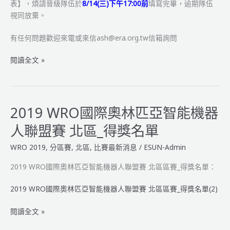
表】，煩請晉級隊伍於
8/14(三)下午17:00前
填寫完畢，逾期隊伍
暨
視同放棄。
桃
園
有任何問題歡迎來電或來信ash@era.org.tw信箱詢問
智
慧
2019
閱讀全文 »
城
WRO
賽
校
程
際
表
盃
2019 WRO國際奧林匹亞智能機器
(簡
&
人聯盟賽 北區_得獎名單
易
區
版)
賽
WRO 2019
,
分區賽
,
北區
,
比賽最新消息
/
ESUN-Admin
─
增
2019 WRO國際奧林匹亞智能機器人聯盟賽 北區區賽_得獎名單：
額
2019 WRO國際奧林匹亞智能機器人聯盟賽 北區區賽_得獎名單(2)
晉
級
2019
閱讀全文 »
名
WRO
單