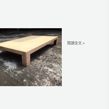
IRHOCS2015
閱讀全文 »
手
臂
車
B
組
工
作
平
台
及