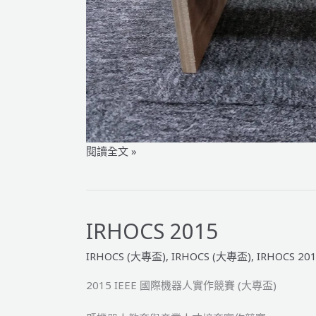
2015
閱讀全文 »
IRHOCS
手
臂
車
IRHOCS 2015
B
IRHOCS (大專盃)
,
IRHOCS (大專盃)
,
IRHOCS 20
組
棧
2015 IEEE 國際機器人實作競賽 (大專盃)
板
圖