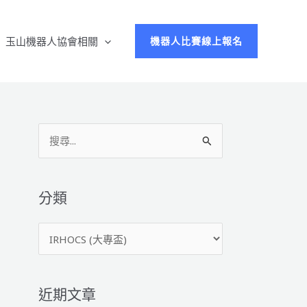
玉山機器人協會相關
機器人比賽線上報名
搜
尋
關
鍵
分類
字
分
:
類
近期文章