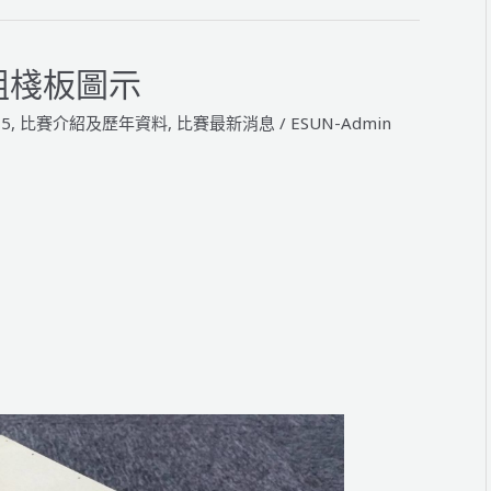
方
形
工
B組棧板圖示
件
照
15
,
比賽介紹及歷年資料
,
比賽最新消息
/
ESUN-Admin
片