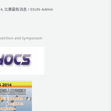
14
,
比賽最新消息
/
ESUN-Admin
petition and Symposium