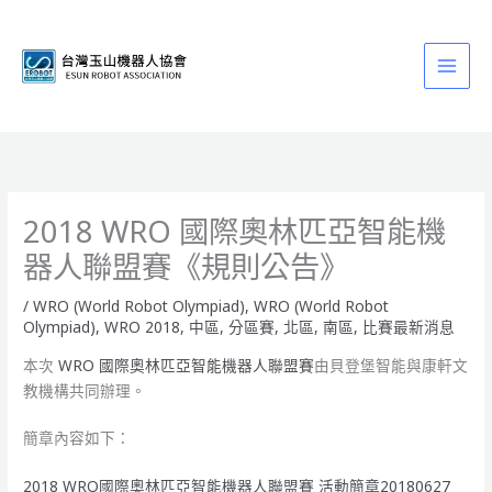
跳
至
主
要
內
容
2018 WRO 國際奧林匹亞智能機
器人聯盟賽《規則公告》
/
WRO (World Robot Olympiad)
,
WRO (World Robot
Olympiad)
,
WRO 2018
,
中區
,
分區賽
,
北區
,
南區
,
比賽最新消息
本次
WRO
國際奧林匹亞智能機器人聯盟賽
由貝登堡智能與康軒文
教機構共同辦理。
簡章內容如下：
2018 WRO國際奧林匹亞智能機器人聯盟賽 活動簡章20180627