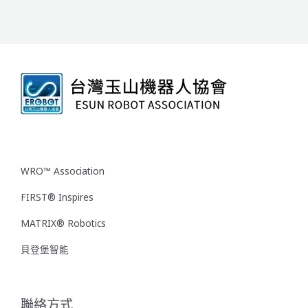
WRO™ Association
FIRST® Inspires
MATRIX® Robotics
貝登堡智能
聯絡方式