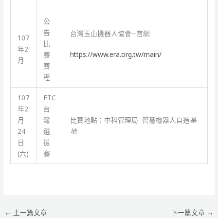
公
告
台灣玉山機器人協會─官網
107
比
年2
https://www.era.org.tw/main/
賽
月
賽
程
107
FTC
年2
台
月
灣
比賽地點：中科管理局 智慧機器人自造
基
24
選
地
日
拔
(六)
賽
←
上一篇文章
下一篇文章
→