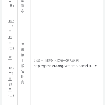
日
動
(五)
簡
章
107
年1
月
15
日
隊
(一)
伍
線
至
上
台灣玉山機器人協會─報名網站
報
http://game.era.org.tw/game/gamelist/0#
107
名
年1
比
月
賽
29
日
(一)
止