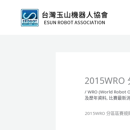
跳
至
主
要
內
容
2015WRO
/
WRO (World Robot O
及歷年資料
,
比賽最新
2015WRO 分區區賽規則