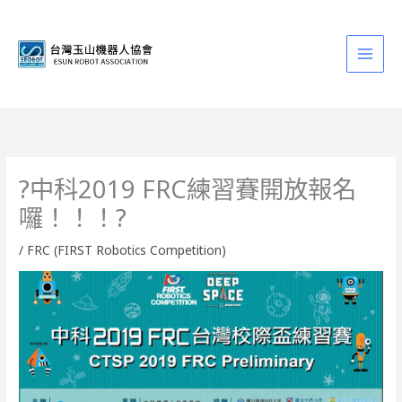
跳
至
主
要
內
容
?中科2019 FRC練習賽開放報名
囉！！！?
/
FRC (FIRST Robotics Competition)