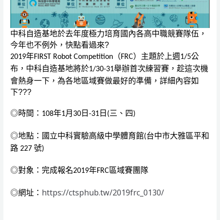
中科自造基地於去年度極力培育國內各高中職競賽隊伍，
今年也不例外，快點看過來
?
年
（
）主題於上週
公
2019
FIRST Robot Competition
FRC
1/5
布，中科自造基地將於
舉辦首次練習賽，趁這次機
1/30-31
會熱身一下，為各地區域賽做最好的準備，詳細內容如
下
???
◎時間：
年
月
日
日
三、四
108
1
30
-31
(
)
◎地點：國立中科實驗高級中學體育館
台中市大雅區平和
(
路
號
227
)
◎對象：完成報名
年
區域賽團隊
2019
FRC
https://ctsphub.tw/2019frc_0130/
◎網址：