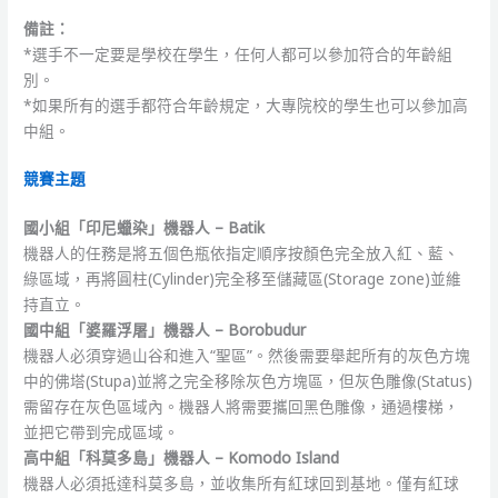
備註：
*選手不一定要是學校在學生，任何人都可以參加符合的年齡組
別。
*如果所有的選手都符合年齡規定，大專院校的學生也可以參加高
中組。
競賽主題
國小組「印尼蠟染」機器人 – Batik
機器人的任務是將五個色瓶依指定順序按顏色完全放入紅、藍、
綠區域，再將圓柱(Cylinder)完全移至儲藏區(Storage zone)並維
持直立。
國中組「婆羅浮屠」機器人 – Borobudur
機器人必須穿過山谷和進入“聖區”。然後需要舉起所有的灰色方塊
中的佛塔(Stupa)並將之完全移除灰色方塊區，但灰色雕像(Status)
需留存在灰色區域內。機器人將需要攜回黑色雕像，通過樓梯，
並把它帶到完成區域。
高中組「科莫多島」機器人 – Komodo Island
機器人必須抵達科莫多島，並收集所有紅球回到基地。僅有紅球