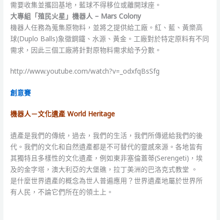
需要收集並攜回基地，藍球不得移位或離開球座。
大專組「殖民火星」機器人 – Mars Colony
機器人任務為蒐集原物料，並將之提供給工廠。紅、藍、黃樂高
球(Duplo Balls)象徵鋼鐵、水源、黃金。工廠對於特定原料有不同
需求，因此三個工廠將針對原物料需求給予分數。
http://www.youtube.com/watch?v=_odxfqBsSfg
創意賽
機器人－文化遺產 World Heritage
遺產是我們的傳統，過去，我們的生活，我們所傳遞給我們的後
代。我們的文化和自然遺產都是不可替代的靈感來源。各地皆有
其獨特且多樣性的文化遺產，例如東非塞倫蓋蒂(Serengeti)，埃
及的金字塔，澳大利亞的大堡礁，拉丁美洲的巴洛克式教堂 。
是什麼世界遺產的概念為世人普遍應用？世界遺產地屬於世界所
有人民，不論它們所在的領土上。