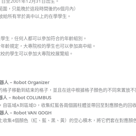
月1日至2001年12月31日出生。
範圍，只能晚於這段時間後的6個月內）
開放給所有早於高中以上的在學學生。
在學生，任何人都可以參加符合的年齡組別。
合年齡規定，大專院校的學生也可以參加高中組。
院校的學生可以參加大專院校展覽組。
– Robot Organizer
的格子移動到結束的格子，並且在途中根據格子顏色的不同來置放不
– Robot COLUMBUS
，自區域A到區域D，收集紅藍各兩個圓柱體並帶回至對應顏色的回
– Robot VAN GOGH
上收集4個顏色（紅、藍、黑、黃）的空心積木，將它們套在對應顏