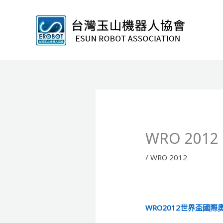
跳
至
主
要
內
容
WRO 2012
/
WRO 2012
WRO2012世界盃國