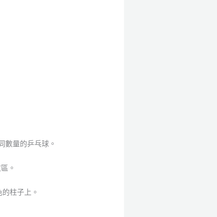
同數量的乒乓球。
收區。
色的柱子上。