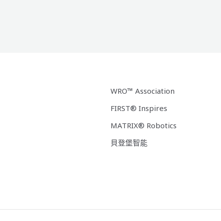
WRO™ Association
FIRST® Inspires
MATRIX® Robotics
貝登堡智能