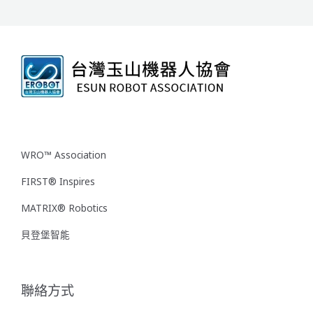
WRO™ Association
FIRST® Inspires
MATRIX® Robotics
貝登堡智能
聯絡方式