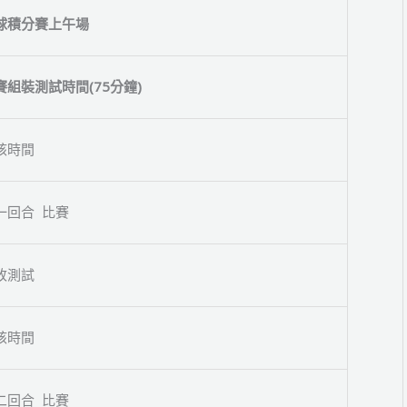
球積分賽上午場
賽組裝測試時間
(75
分鐘
)
核時間
一回合 比賽
改測試
核時間
二回合 比賽