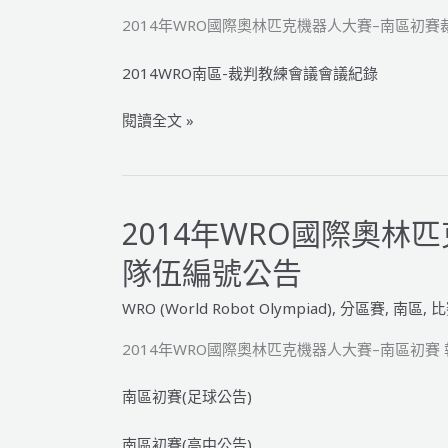
機
2014年WRO國際奧林匹克機器人大賽–南區初
器
人
2014WRO南區-裁判教練會議會議紀錄
大
2014
閱讀全文 »
賽
年
–
WRO
南
國
區
際
初
2014年WRO國際奧林
奧
賽
隊伍編號公告
林
得
匹
獎
WRO (World Robot Olympiad)
,
分區賽
,
南區
,
比
克
名
機
單
2014年WRO國際奧林匹克機器人大賽–南區初賽
器
公
人
告
南區初賽(足球公告)
大
南區初賽(高中公告)
賽