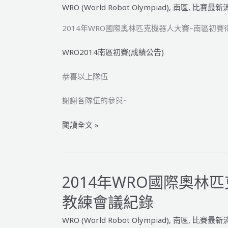
匹
WRO (World Robot Olympiad)
,
南區
,
比賽最新
克
機
2014年WRO國際奧林匹克機器人大賽–南區初
器
人
WRO2014南區初賽(成績公告)
大
恭喜以上隊伍
賽
–
謝謝各隊伍的參與~
南
區
2014
閱讀全文 »
初
年
賽
WRO
日
國
程
際
2014年WRO國際奧林
公
奧
告
教練會議紀錄
林
匹
WRO (World Robot Olympiad)
,
南區
,
比賽最新
克