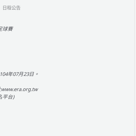
賽 日程公告
 足球賽
04年07月23日。
era.org.tw
名平台)