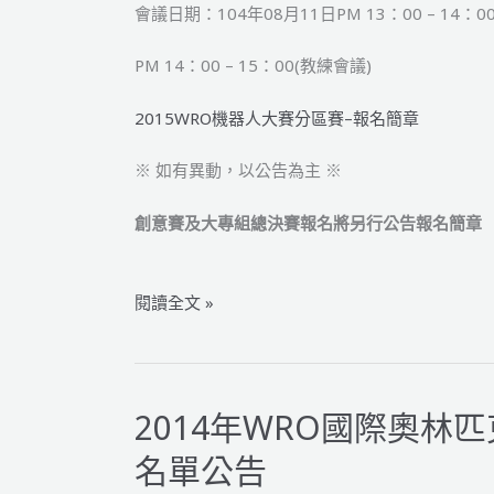
會議日期：104年08月11日PM 13：00 – 14：0
PM 14：00 – 15：00(教練會議)
2015WRO機器人大賽分區賽–報名簡章
※ 如有異動，以公告為主 ※
創意賽及大專組總決賽報名將另行公告報名簡章
2015
閱讀全文 »
年
WRO
國
際
2014年WRO國際奧林
奧
名單公告
林