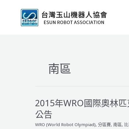
跳
至
主
要
內
容
南區
2015年WRO國際奧林
公告
WRO (World Robot Olympiad)
,
分區賽
,
南區
,
比