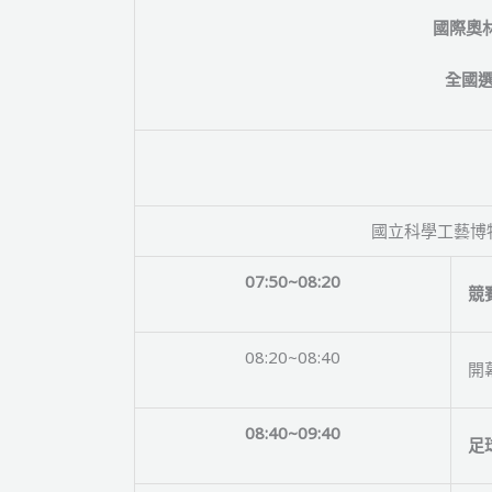
賽
國際奧
–
南
全國
區
初
賽
報
名
國立科學工藝博物館 B
隊
伍
07:50~08:20
編
競
號
公
08:20~08:40
開
告
08:40~09:40
足