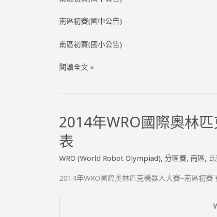
–
南區初賽(國中公告)
南
區
南區初賽(國小公告)
初
賽
2014
閱讀全文 »
裁
年
判
WRO
教
國
練
際
2014年WRO國際奧林
會
奧
議
表
林
紀
匹
錄
WRO (World Robot Olympiad)
,
分區賽
,
南區
,
比
克
機
2014年WRO國際奧林匹克機器人大賽–南區初賽
器
人
大