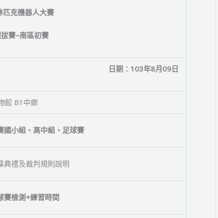
林匹克機器人大賽
選拔賽
–
南區初賽
日期：
103
年
8
月
09
日
1中廊
賽國小組、高中組
、
足球賽
幕典禮及裁判規則說明
球賽檢測
+
練習時間