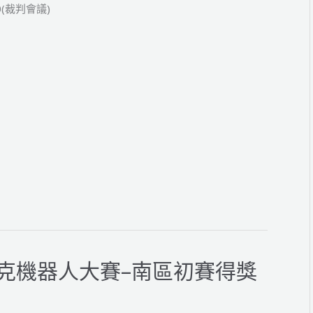
0(裁判會議)
匹克機器人大賽–南區初賽得獎