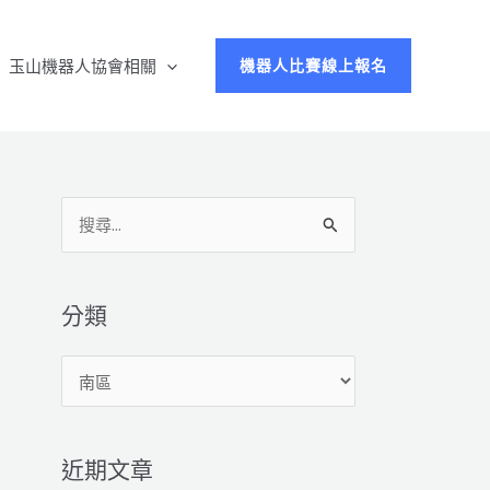
玉山機器人協會相關
機器人比賽線上報名
搜
尋
關
鍵
分類
字
分
:
類
近期文章