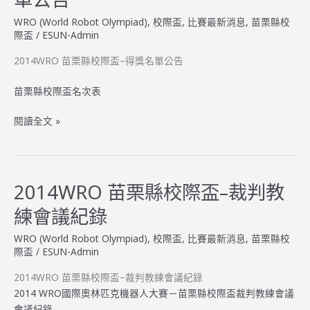
意
WRO (World Robot Olympiad)
,
校際盃
,
比賽最新消息
,
苗栗縣校
機
際盃
/
ESUN-Admin
器
2014WRO 苗栗縣校際盃–得獎名單公告
人
設
苗栗縣校際盃名次表
計
研
2014WRO
閱讀全文 »
習
苗
會
栗
縣
校
2014WRO 苗栗縣校際盃–裁判教
際
練會議紀錄
盃
–
WRO (World Robot Olympiad)
,
校際盃
,
比賽最新消息
,
苗栗縣校
得
際盃
/
ESUN-Admin
獎
2014WRO 苗栗縣校際盃–裁判教練會議紀錄
名
2014 WRO國際奧林匹克機器人大賽－苗栗縣校際盃裁判教練會議
單
會議紀錄