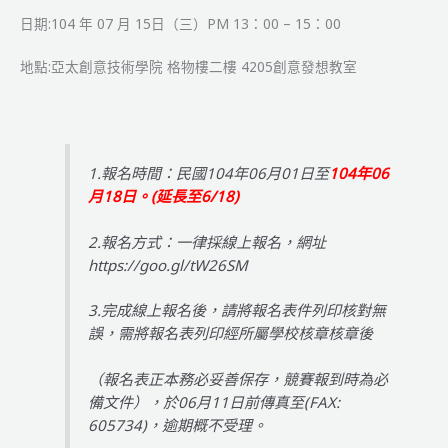
賽
日期:104 年 07 月 15日（三）PM 13：00 – 15：00
程
表
地點:亞太創意技術學院 格物樓二樓 4205創意發想教室
&
裁
判
教
1.報名時間：民國104年06月01日至
104年06
練
月18日。(延長至6/18)
會
議
2.報名方式：一律採線上報名，網址
紀
https://goo.gl/tW26SM
錄
&
3.完成線上報名後，請將報名表件列印核對無
足
誤，需將報名表列印經所屬學校核章核章後
球
對
（報名表正本務必妥善保存，競賽報到時為必
戰
備文件），於06月11日前傳真至(FAX:
表
605734)，逾期概不受理。
公