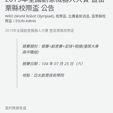
意
栗縣校際盃 公告
機
器
WRO (World Robot Olympiad)
,
校際盃
,
比賽最新消息
,
苗栗縣校
人
際盃
/
ESUN-Admin
大
2015年全國創意機器人大賽 暨苗栗縣校際盃
賽
暨
苗
競賽類別：競賽+創意賽+足球+相撲(僅限大專
栗
高中職組)
縣
校
競賽日期：104 年 07 月 25 日（六）
際
盃
地點：亞太創意技術學院
大
賽
隊
伍
名
單
裁判教練會議
&