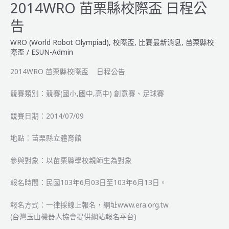
校
2014WRO 苗栗縣校際盃 日程公
際
告
盃
–
WRO (World Robot Olympiad)
,
校際盃
,
比賽最新消息
,
苗栗縣校
隊
際盃
/
ESUN-Admin
伍
2014WRO 苗栗縣校際盃 日程公告
名
單
競賽類別：競賽(國小,國中,高中) 創意賽、足球賽
編
號
競賽日期：2014/07/09
公
告
地點：苗栗縣立體育館
參與對象：以苗栗縣學校親師生為對象
報名時間：民國103年6月03日至103年6月13日。
報名方式：一律採線上報名，網址www.era.org.tw
(台灣玉山機器人協會提供網站報名平台)