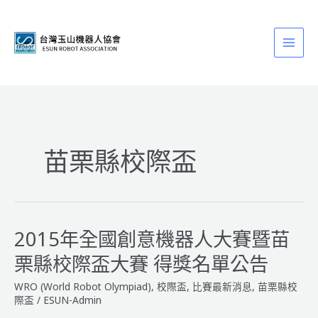
跳
至
主
要
內
容
苗栗縣校際盃
2015年全國創意機器人大賽暨苗
栗縣校際盃大賽 得獎名單公告
WRO (World Robot Olympiad)
,
校際盃
,
比賽最新消息
,
苗栗縣校
際盃
/
ESUN-Admin