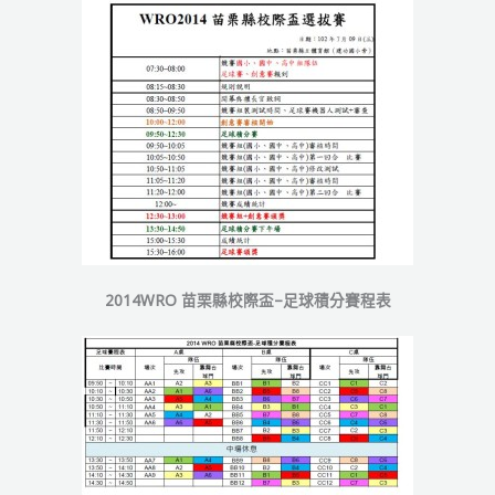
紀
錄
2014WRO 苗栗縣校際盃–足球積分賽程表