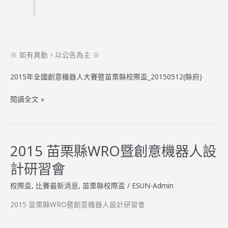
告
※ 如有異動，以公告為主 ※
2015年全國創意機器人大賽暨苗栗縣校際盃_20150512(縣府)
2015
閱讀全文 »
年
全
國
創
2015 苗栗縣WRO暨創意機器人設
意
計研習會
機
器
校際盃
,
比賽最新消息
,
苗栗縣校際盃
/
ESUN-Admin
人
大
2015 苗栗縣WRO暨創意機器人設計研習會
賽
暨