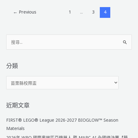
縣
校
←
Previous
1
...
3
4
際
盃
日
搜
程
公
尋
告
關
鍵
分類
字
分
:
類
近期文章
FIRST® LEGO® League 2026-2027 BIOGLOW™ Season
Materials
2026年 WRO 國際奧林匹亞機器人 暨 MARC AI 全國總決賽【簡