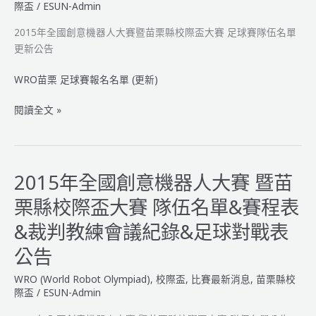
際盃
/
ESUN-Admin
賽
暨
2015年全國創意機器人大賽暨苗栗縣校際盃大賽 足球賽隊伍名單
苗
更新公告
栗
縣
WRO苗栗 足球賽報名名單 (更新)
校
際
2015
閱讀全文 »
盃
年
大
全
賽
國
得
創
2015年全國創意機器人大賽 暨苗
獎
意
栗縣校際盃大賽 隊伍名單&賽程表
名
機
單
器
&裁判教練會議紀錄&足球對戰表
公
人
公告
告
大
賽
WRO (World Robot Olympiad)
,
校際盃
,
比賽最新消息
,
苗栗縣校
暨
際盃
/
ESUN-Admin
苗