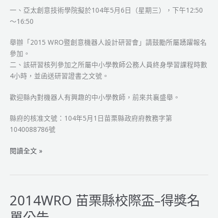
一、亞太創意技術學院擬於104年5月6日（星期三），
下午12:50
苗
～16:50
栗
縣
舉辦「2015 WRO暨創意機器人設計研習會」請鼓勵所屬踴躍報名
校
參加。
際
二、
該研習核列參加之所屬中小學教師公務人員終身學習課程時數
盃
4小時
，並函送研習證書之文號。
公
告
歡迎縣內對機器人有興趣的中小學教師，前來共襄盛舉。
縣府的核准文號：
104年5月1日苗栗縣政府府教務字第
1040088786號
2015
閱讀全文 »
苗
栗
縣
WRO
2014WRO 苗栗縣校際盃–得獎名
暨
單公告
創