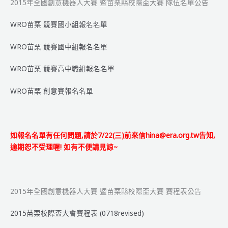
2015年全國創意機器人大賽 暨苗栗縣校際盃大賽 隊伍名單公告
栗
縣
WRO苗栗 競賽國小組報名名單
校
際
WRO苗栗 競賽國中組報名名單
盃
大
WRO苗栗 競賽高中職組報名名單
賽
足
WRO苗栗 創意賽報名名單
球
賽
隊
伍
如報名名單有任何問題,請於7/22(三)前來信hina@era.org.tw告知,
名
逾期恕不受理喔! 如有不便請見諒~
單
更
新
公
2015年全國創意機器人大賽 暨苗栗縣校際盃大賽 賽程表公告
告
2015苗栗校際盃大會賽程表 (0718revised)