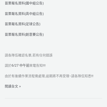
苗栗報名資料(國中組公告)
苗栗報名資料(高中組公告)
苗栗報名資料(足球公告)
苗栗報名資料(創意賽公告)
請各隊伍確認名單,若有任何錯誤
請於
6/27 中午前
來電告知!!!!
由於有後續作業流程需處理,逾期將不再受理~請各隊伍知悉!!!
2014WRO
閱讀全文 »
苗
栗
縣