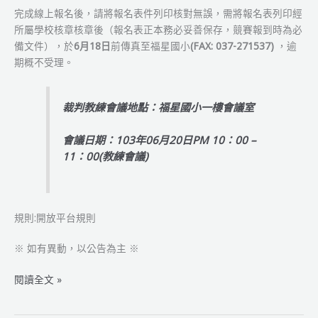
完成線上報名後，請將報名表件列印核對無誤，需將報名表列印經
所屬學校核章核章後（報名表正本務必妥善保存，競賽報到時為必
備文件），於
6月18日
前傳真至福星國小
(FAX: 037-271537)
，逾
期概不受理。
裁判教練會議地點：福星國小一樓會議室
會議日期：103年06月20日PM 10：00 –
11：00(教練會議)
規則:開放平台規則
※ 如有異動，以公告為主 ※
2014WRO
閱讀全文 »
苗
栗