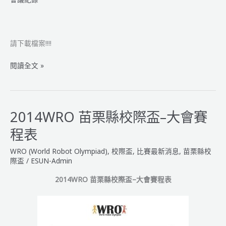
公
告
請下載檔案!!!!
2014WRO
閱讀全文 »
苗
栗
縣
校
2014WRO 苗栗縣校際盃–大會賽
際
程表
盃
–
WRO (World Robot Olympiad)
,
校際盃
,
比賽最新消息
,
苗栗縣校
裁
際盃
/
ESUN-Admin
判
2014WRO 苗栗縣校際盃–大會賽程表
教
練
會
議