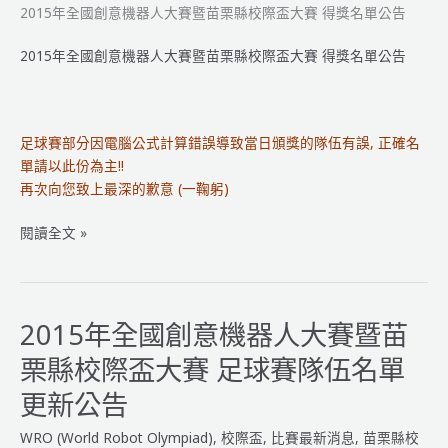
2015年全國創意機器人大賽暨苗栗縣校際盃大賽 得獎名單公告
2015年全國創意機器人大賽暨苗栗縣校際盃大賽 得獎名單公告
足球賽部分因電腦公式計算錯誤導致當日頒獎的隊伍有誤, 正確名
單請以此份為主!!
再次向您致上最深的歉意 (一鞠躬)
2015
閱讀全文 »
年
全
國
創
2015年全國創意機器人大賽暨苗
意
栗縣校際盃大賽 足球賽隊伍名單
機
器
更新公告
人
WRO (World Robot Olympiad)
,
校際盃
,
比賽最新消息
,
苗栗縣校
大