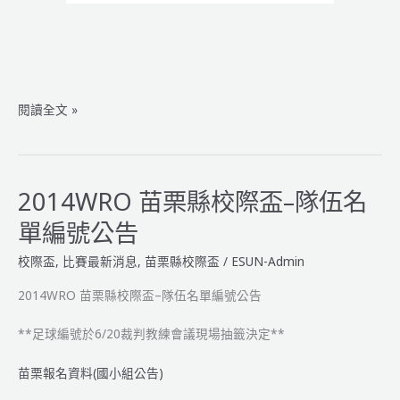
2014WRO
閱讀全文 »
苗
栗
縣
校
2014WRO 苗栗縣校際盃–隊伍名
際
單編號公告
盃
–
校際盃
,
比賽最新消息
,
苗栗縣校際盃
/
ESUN-Admin
大
會
2014WRO 苗栗縣校際盃–隊伍名單編號公告
賽
**足球編號於6/20裁判教練會議現場抽籤決定**
程
表
苗栗報名資料(國小組公告)