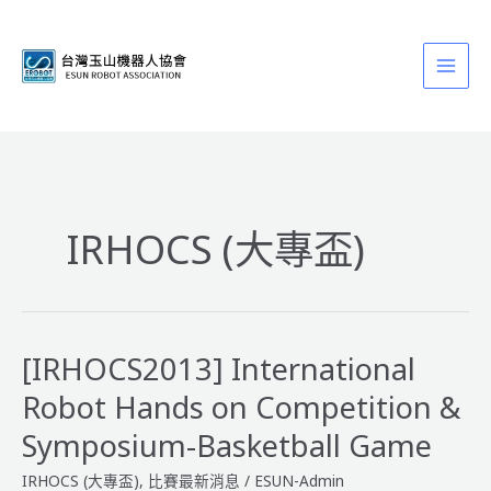
跳
至
主
要
內
容
IRHOCS (大專盃)
[IRHOCS2013] International
Robot Hands on Competition &
Symposium-Basketball Game
IRHOCS (大專盃)
,
比賽最新消息
/
ESUN-Admin