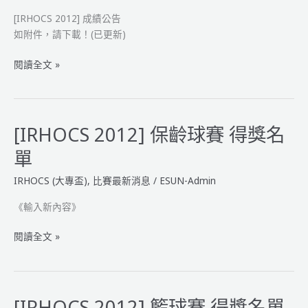
作
[IRHOCS 2012] 成績公告
競
如附件，請下載！(已更新)
賽
(大
[IRHOCS
閱讀全文 »
專
2012]
盃)
成
保
績
齡
公
[IRHOCS 2012] 保齡球賽 得獎名
球
告
規
單
則
IRHOCS (大專盃)
,
比賽最新消息
/
ESUN-Admin
《輸入新內容》
[IRHOCS
閱讀全文 »
2012]
保
齡
球
[IRHOCS 2012] 籃球賽 得獎名單