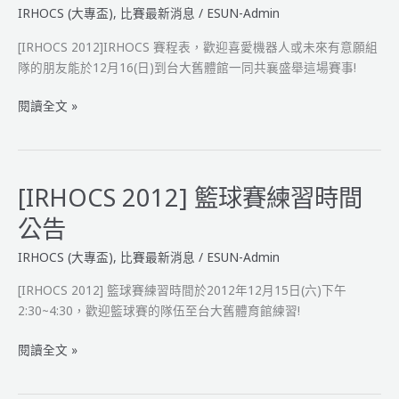
IRHOCS (大專盃)
,
比賽最新消息
/
ESUN-Admin
框
尺
[IRHOCS 2012]IRHOCS 賽程表，歡迎喜愛機器人或未來有意願組
寸
隊的朋友能於12月16(日)到台大舊體館一同共襄盛舉這場賽事!
[IRHOCS
閱讀全文 »
2012]IRHOCS
賽
程
表
[IRHOCS 2012] 籃球賽練習時間
公告
IRHOCS (大專盃)
,
比賽最新消息
/
ESUN-Admin
[IRHOCS 2012] 籃球賽練習時間於2012年12月15日(六)下午
2:30~4:30，歡迎籃球賽的隊伍至台大舊體育館練習!
[IRHOCS
閱讀全文 »
2012]
籃