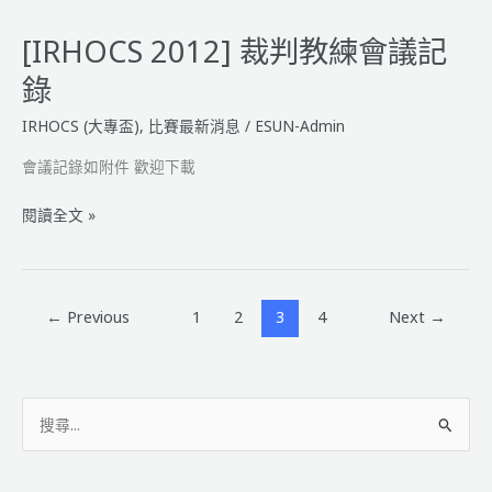
球
賽
[IRHOCS 2012] 裁判教練會議記
練
錄
習
時
IRHOCS (大專盃)
,
比賽最新消息
/
ESUN-Admin
間
公
會議記錄如附件 歡迎下載
告
[IRHOCS
閱讀全文 »
2012]
裁
判
教
←
Previous
1
2
3
4
Next
→
練
會
議
搜
記
錄
尋
關