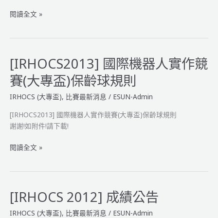
[IRHOCS2013]
閱讀全文 »
國
際
機
器
[IRHOCS2013] 國際機器人實作競
人
賽(大專盃)保齡球規則
實
作
IRHOCS (大專盃)
,
比賽最新消息
/
ESUN-Admin
競
賽
[IRHOCS2013] 國際機器人實作競賽(大專盃)保齡球規則
(大
謝謝!如附件!請下載!
專
[IRHOCS2013]
閱讀全文 »
盃)
國
籃
際
球
機
規
器
則
[IRHOCS 2012] 成績公告
人
IRHOCS (大專盃)
,
比賽最新消息
/
ESUN-Admin
實