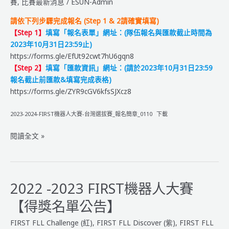
則
賽
,
比賽最新消息
/
ESUN-Admin
＿
請依下列步驟完成報名 (Step 1 & 2請確實填寫)
CENTERSTAGE：
【Step 1】
填寫「報名表單」網址：(隊伍報名與匯款截止時間為
全
2023年10月31日23:59止)
場
https://forms.gle/EfUt92cwt7hU6gqn8
焦
【Step 2】
填寫「匯款資訊」網址：(請於
2023年10月31日23:59
點
報名截止前匯款&填寫完成表格)
https://forms.gle/ZYR9cGV6kfsSJXcz8
2023-2024-FIRST機器人大賽-台灣選拔賽_報名簡章_0110
下載
2023-
閱讀全文 »
2024
FIRST
機
器
2022 -2023 FIRST機器人大賽
人
【得獎名單公告】
大
賽
FIRST FLL Challenge (紅)
,
FIRST FLL Discover (紫)
,
FIRST FLL