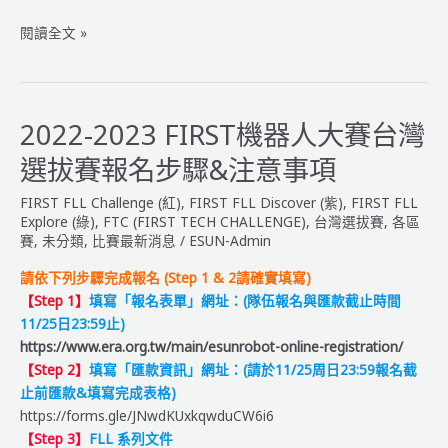
2022-
閱讀全文 »
2023
FIRST
機
器
2022-2023 FIRST機器人大賽台灣
人
選拔賽報名步驟&注意事項
台
灣
FIRST FLL Challenge (紅)
,
FIRST FLL Discover (紫)
,
FIRST FLL
選
Explore (綠)
,
FTC (FIRST TECH CHALLENGE)
,
台灣選拔賽
,
各區
拔
賽
,
未分類
,
比賽最新消息
/
ESUN-Admin
賽
請依下列步驟完成報名 (Step 1 & 2請確實填寫)
【隊
【Step 1】
填寫「報名表單」網址：(隊伍報名與匯款截止時間
伍
11/25日23:59止)
名
https://www.era.org.tw/main/esunrobot-online-registration/
單】
【Step 2】
填寫「匯款資訊」網址：(請於11/25周日23:59報名截
&【賽
止前匯款&填寫完成表格)
程
https://forms.gle/JNwdKUxkqwduCW6i6
表】
【Step 3】
FLL 系列文件
公