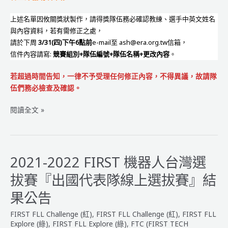
上述名單因攸關獎狀製作，請得獎隊伍務必確認教練、選手中英文姓名
與內容資料，若有需修正之處，
請於下周
3/31(四)下午6點前
e-mail至 ash@era.org.tw信箱，
信件內容請寫:
競賽組別+隊伍編號+隊伍名稱+更改內容
。
若超過時間告知，一律不予受理任何修正內容，不得異議，故請隊
伍們務必檢查及確認。
2021
閱讀全文 »
-2022
FIRST
機
器
2021-2022 FIRST 機器人台灣選
人
拔賽『出國代表隊線上選拔賽』結
大
賽
果公告
【得
FIRST FLL Challenge (紅)
,
FIRST FLL Challenge (紅)
,
FIRST FLL
獎
Explore (綠)
,
FIRST FLL Explore (綠)
,
FTC (FIRST TECH
名