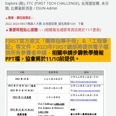
台
Explore (綠)
,
FTC (FIRST TECH CHALLENGE)
,
台灣選拔賽
,
未分
灣
類
,
比賽最新消息
/
ESUN-Admin
選
▲簡章，請往這裡走↓↓
拔
2022-2023-FIRST機器人大賽-台灣選拔賽_報名簡章1031
下載
賽
▲重要時程貼心提醒↓↓↓
(相關報名細節等資訊將於11/1更新)
報
名
FIRST官方原文「團隊指導手冊」＆「工程筆
步
記」等文件，2023年FIRST總部將提供電子檔
驟
供所有參賽者申請，
相關申請步驟教學簡報
&
PPT檔，協會將於11/10前提供。
注
意
事
項