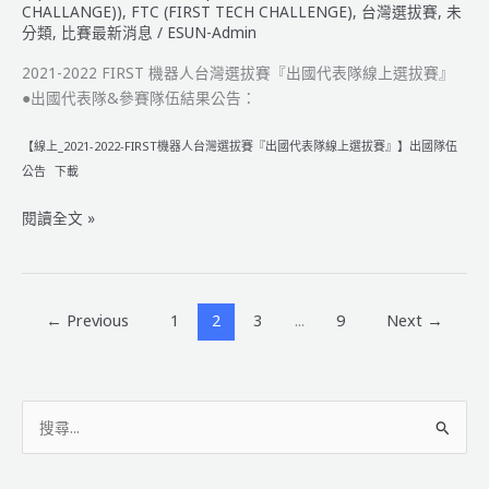
CHALLANGE))
,
FTC (FIRST TECH CHALLENGE)
,
台灣選拔賽
,
未
單
分類
,
比賽最新消息
/
ESUN-Admin
公
告】
2021-2022 FIRST 機器人台灣選拔賽『出國代表隊線上選拔賽』
●出國代表隊&參賽隊伍結果公告：
【線上_2021-2022-FIRST機器人台灣選拔賽『出國代表隊線上選拔賽』】出國隊伍
公告
下載
2021-
閱讀全文 »
2022
FIRST
機
器
←
Previous
1
2
3
...
9
Next
→
人
台
灣
搜
選
拔
尋
賽
關