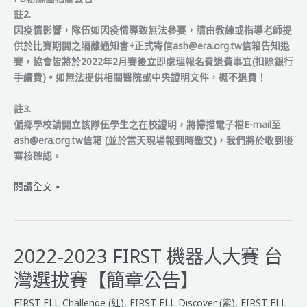
註2.
因疫情影響，隊伍如因疫情導致無法參賽，請由教練或指導老師提
供於比賽期間之隔離通知書+正式寄信ash@era.org.tw信箱告知退
賽，協會皆將於2022年2月賽後立即處理報名費退費事宜(扣除銀行
手續費)。如無法提供相關醫院或中央證明文件，概不退費！
註3.
偏鄉學校請開立該隊伍學生之在校證明，將掃描電子檔E-mail至
ash@era.org.tw信箱 (並於當天現場報到時繳交)，我們將於收到後
審核確認。
2022-
閱讀全文 »
2023
FIRST
機
器
2022-2023 FIRST 機器人大賽 台
人
灣選拔賽【簡章公告】
大
賽
FIRST FLL Challenge (紅)
,
FIRST FLL Discover (紫)
,
FIRST FLL