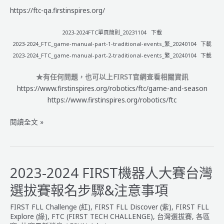
https://ftc-qa.firstinspires.org/
2023-2024FTC單頁簡則_20231104
下載
2023-2024_FTC_game-manual-part-1-traditional-events_繁_20240104
下載
2023-2024_FTC_game-manual-part-2-traditional-events_繁_20240104
下載
★有任何問題，也可以上FIRST官網查看相關資訊
https://www.firstinspires.org/robotics/ftc/game-and-season
https://www.firstinspires.org/robotics/ftc
FTC
閱讀全文 »
(橘)
2023-
2024
中
2023-2024 FIRST機器人大賽台灣
英
選拔賽報名步驟&注意事項
文
版
FIRST FLL Challenge (紅)
,
FIRST FLL Discover (紫)
,
FIRST FLL
規
Explore (綠)
,
FTC (FIRST TECH CHALLENGE)
,
台灣選拔賽
,
各區