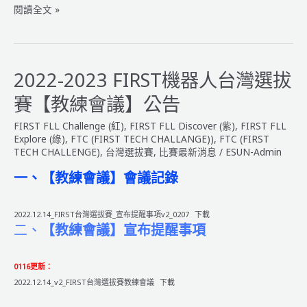
2022
閱讀全文 »
-2023
FIRST
機
器
2022-2023 FIRST機器人台灣選拔
人
賽【教練會議】公告
大
賽
FIRST FLL Challenge (紅)
,
FIRST FLL Discover (紫)
,
FIRST FLL
【得
Explore (綠)
,
FTC (FIRST TECH CHALLANGE))
,
FTC (FIRST
獎
TECH CHALLENGE)
,
台灣選拔賽
,
比賽最新消息
/
ESUN-Admin
名
一、【教練會議】會議記錄
單
公
告】
2022.12.14_FIRST台灣選拔賽_宣布提醒事項v2_0207
下載
二、
【教練會議】宣布提醒事項
0116更新：
2022.12.14_v2_FIRST台灣選拔賽教練會議
下載