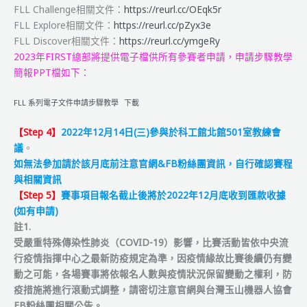
FLL Challenge相關文件：
https://reurl.cc/OEqk5r
告
FLL Explore相關文件：
https://reurl.cc/pZyx3e
FLL Discover相關文件：
https://reurl.cc/ymgeRy
2023年FIRST總部將提供電子檔供所有參賽者申請，申請步驟教學
簡報PPT檔如下：
FLL 系列電子文件申請步驟教學
下載
【Step 4】
2022年12月14日(三)參與於科工館北館501室教練會
議
。
如無法參加請於該月底前注意官網&FB粉絲團資訊，自行確認賽程
與相關資訊
【Step 5】
賽事項目報名截止後將於2022年12月底收到匯款收據
(如有申請)
註1.
受嚴重特殊傳染性肺炎（COVID-19）影響，比賽活動皆依中央流
行疫情指揮中心之最新防疫規定為準，因疫情緣故比賽後續仍有變
動之可能，各場賽事將依報名人數與疫情狀況保留變動之權利，防
疫措施將進行滾動式調整，請密切注意官網與台灣玉山機器人協會
FB粉絲團相關公告。