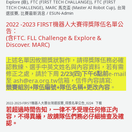
台
Explore (綠)
,
FTC (FIRST TECH CHALLANGE))
,
FTC (FIRST
灣
TECH CHALLENGE)
,
MARC 馬克盃 (Master AI Robot Cup)
,
台灣
選拔賽
,
比賽最新消息
/
ESUN-Admin
選
拔
2022 -2023 FIRST機器人大賽得獎隊伍名單公
賽
告：
報
(含FTC. FLL Challenge & Explore &
名
Discover. MARC)
步
驟
上述名單因攸關獎狀製作，請得獎隊伍務必確
&
認教練、選手中英文姓名與內容資料，若有需
注
修正之處，請於下周
2/23(四)下午6點前
e-mail
意
至 ash@era.org.tw信箱，信件內容請寫:
事
競賽組別+隊伍編號+隊伍名稱+更改內容
。
項
2022-2023-FIRST機器人大賽台灣選拔賽_得獎名單公告_0224
下載
若超過時間告知，一律不予受理任何修正內
容，不得異議，故請隊伍們務必仔細檢查及確
認。