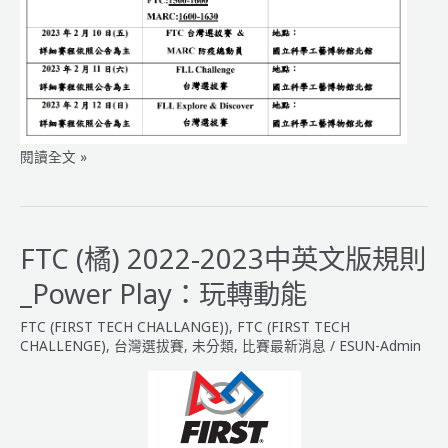
2022-
閱讀全文 »
2023
FIRST
機
器
FTC (橘) 2022-2023中英文版規則
人
_Power Play：玩轉動能
大
賽
FTC (FIRST TECH CHALLANGE))
,
FTC (FIRST TECH
台
CHALLENGE)
,
台灣選拔賽
,
未分類
,
比賽最新消息
/
ESUN-Admin
灣
選
拔
賽