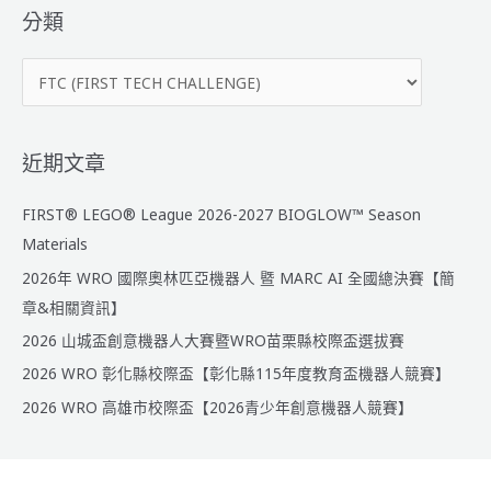
『出
鍵
分類
國
字
代
分
:
表
類
隊
線
上
近期文章
選
拔
FIRST® LEGO® League 2026-2027 BIOGLOW™ Season
賽』
Materials
結
2026年 WRO 國際奧林匹亞機器人 暨 MARC AI 全國總決賽【簡
果
公
章&相關資訊】
告
2026 山城盃創意機器人大賽暨WRO苗栗縣校際盃選拔賽
2026 WRO 彰化縣校際盃【彰化縣115年度教育盃機器人競賽】
2026 WRO 高雄市校際盃【2026青少年創意機器人競賽】