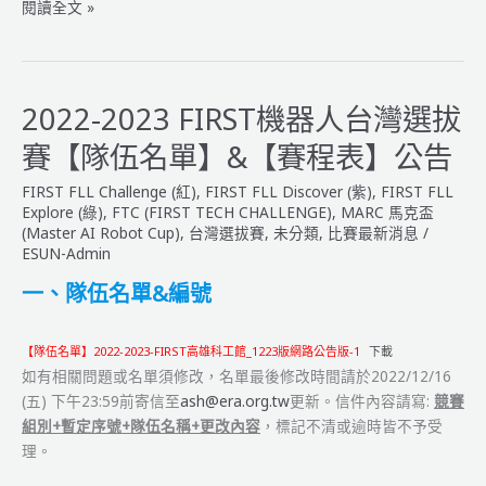
2022-
閱讀全文 »
2023
FIRST
機
器
2022-2023 FIRST機器人台灣選拔
人
賽【隊伍名單】&【賽程表】公告
台
灣
FIRST FLL Challenge (紅)
,
FIRST FLL Discover (紫)
,
FIRST FLL
選
Explore (綠)
,
FTC (FIRST TECH CHALLENGE)
,
MARC 馬克盃
拔
(Master AI Robot Cup)
,
台灣選拔賽
,
未分類
,
比賽最新消息
/
ESUN-Admin
賽
【教
一、隊伍名單&編號
練
會
【隊伍名單】2022-2023-FIRST高雄科工館_1223版網路公告版-1
下載
議】
如有相關問題或名單須修改，名單最後修改時間請於2022/12/16
公
(五) 下午23:59前寄信至
ash@era.org.tw
更新。信件內容請寫:
競賽
告
組別+暫定序號+隊伍名稱+更改內容
，標記不清或逾時皆不予受
理。