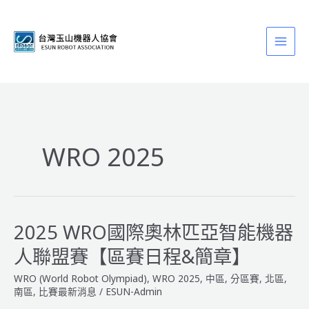
跳
至
主
要
內
容
WRO 2025
2025 WRO國際奧林匹亞智能機器
人聯盟賽【區賽日程&簡章】
WRO (World Robot Olympiad)
,
WRO 2025
,
中區
,
分區賽
,
北區
,
南區
,
比賽最新消息
/
ESUN-Admin