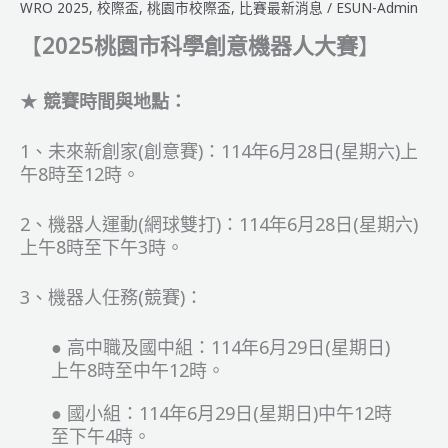
選
WRO 2025
,
校際盃
,
桃園市校際盃
,
比賽最新消息
/
ESUN-Admin
拔
【
2025桃園市科學創意機器人大賽
】
賽
_
參
★
競賽時間與地點：
賽
名
1、未來新創家(創意賽)：114年6月28日(星期六)上
單
午8時至12時。
2、機器人運動(網球雙打)：114年6月28日(星期六)
上午8時至下午3時。
3、機器人任務(競賽)：
● 高中職及國中組：114年6月29日(星期日)
上午8時至中午12時。
● 國小組：114年6月29日(星期日)中午12時
至下午4時。