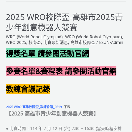
際
盃-
2025 WRO校際盃-高雄市2025青
苗
少年創意機器人競賽
栗
縣
WRO (World Robot Olympiad)
,
WRO (World Robot Olympiad)
,
2025
WRO 2025
,
校際盃
,
比賽最新消息
,
高雄市校際盃
/
ESUN-Admin
山
得獎名單 請參閱活動官網
城
盃
創
參賽名單&賽程表 請參閱活動官網
意
機
教練會議記錄
器
人
大
2025 WRO 高雄校際盃_教練會議_0619
下載
賽
【2025 高雄市青少年創意機器人競賽】
● 比賽時間：114 年 7 月 12 日 (六) 7:30 – 16:30 (當天時程安排