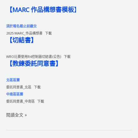
【MARC 作品構想書模板
】
須於報名截止前繳交
2025 MARC_作品構想書
下載
【切結書】
WRO比賽使用R4控制器切結書(公告)
下載
【教練委託同意書】
北區區賽
委託同意書_北區
下載
中南區區賽
委託同意書_中南區
下載
2025
閱讀全文 »
WRO
國
際