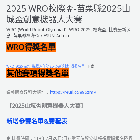
奧
2025 WRO校際盃-苗栗縣2025山
林
城盃創意機器人大賽
匹
亞
WRO (World Robot Olympiad)
,
WRO 2025
,
校際盃
,
比賽最新消
智
息
,
苗栗縣校際盃
/
ESUN-Admin
能
WRO得獎名單
機
器
人
WRO 2025 苗栗_機器人任務&未來新創家_得獎名單
下載
聯
其他賽項得獎名單
盟
賽
【區
請參閱育達科大網址：
https://reurl.cc/895zmR
賽
【2025山城盃創意機器人大賽】
日
程
&
新增參賽名單&賽程表
簡
章】
◆ 比賽時間：114年7月20日(日) (當天時程安排將視實際報名隊數