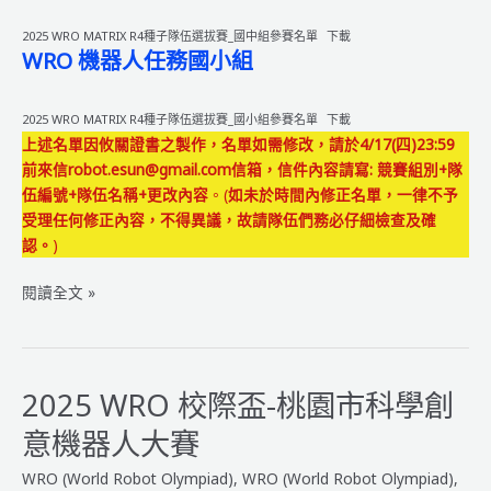
單
2025 WRO MATRIX R4種子隊伍選拔賽_國中組參賽名單
下載
WRO 機器人任務國小組
2025 WRO MATRIX R4種子隊伍選拔賽_國小組參賽名單
下載
上述名單因攸關證書之製作，名單如需修改，請於4/17(四)23:59
前來信robot.esun@gmail.com信箱，信件內容請寫:
競賽組別+隊
伍編號+隊伍名稱+更改內容
。(
如未於時間內修正名單，一律不予
受理任何修正內容，不得異議，故請隊伍們務必仔細檢查及確
認。
)
2025
閱讀全文 »
WRO
MATRIX
R4
種
2025 WRO 校際盃-桃園市科學創
子
意機器人大賽
隊
伍
WRO (World Robot Olympiad)
,
WRO (World Robot Olympiad)
,