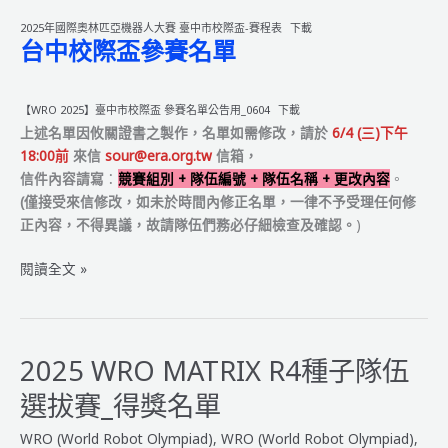
2025年國際奧林匹亞機器人大賽 臺中市校際盃-賽程表
下載
台中校際盃參賽名單
【WRO 2025】臺中市校際盃 參賽名單公告用_0604
下載
上述名單因攸關證書之製作，名單如需修改，請於
6/4 (三)下午
18:00前
來信
sour@era.org.tw
信箱，
信件內容請寫
：
競賽組別 + 隊伍編號 + 隊伍名稱 + 更改內容
。
(僅接受來信修改，如未於時間內修正名單，一律不予受理任何修
正內容，不得異議，故請隊伍們務必仔細檢查及確認。
)
2025
閱讀全文 »
年
國
際
奧
2025 WRO MATRIX R4種子隊伍
林
選拔賽_得獎名單
匹
亞
WRO (World Robot Olympiad)
,
WRO (World Robot Olympiad)
,