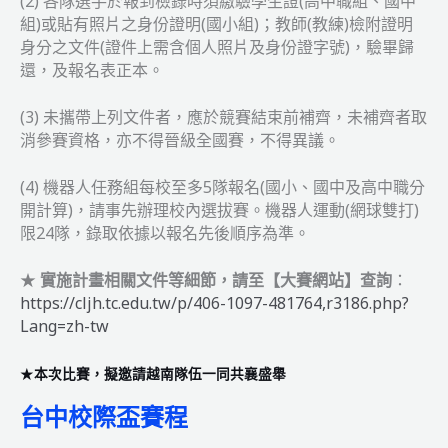
(2) 各隊選手於報到檢錄時須繳驗學生證(高中職組、國中
組)或貼有照片之身份證明(國小組)；教師(教練)檢附證明
身分之文件(證件上需含個人照片及身份證字號)，驗畢歸
還，及報名表正本。
(3) 未攜帶上列文件者，應於競賽結束前補齊，未補齊者取
消參賽資格，亦不得晉級全國賽，不得異議。
(4) 機器人任務組每校至多5隊報名(國小、國中及高中職分
開計算)，請事先辦理校內選拔賽。機器人運動(網球雙打)
限24隊，錄取依據以報名先後順序為準。
★
實施計畫相關文件等細節，請至【大賽網站】查詢
：
https://cljh.tc.edu.tw/p/406-1097-481764,r3186.php?
Lang=zh-tw
★
本次比賽，擬邀請越南隊伍一同共襄盛舉
台中校際盃賽程