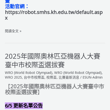
畫
活動官網：
https://robot.smhs.kh.edu.tw/default.asp
x
2025
閱讀全文 »
WRO
校
際
盃-
2025年國際奧林匹亞機器人大賽
高
臺中市校際盃選拔賽
雄
市
WRO (World Robot Olympiad)
,
WRO (World Robot Olympiad)
,
2025
WRO 2025
,
台中市校際盃
,
校際盃
,
比賽最新消息
/
ESUN-Admin
青
【
2025年國際奧林匹亞機器人大賽臺中市
少
校際盃選拔賽
】
年
創
意
6/5 更新名單公告
機