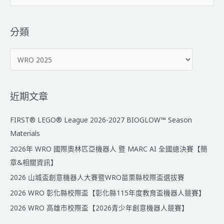
拔
尋
賽
關
_
鍵
分類
活
字
動
分
:
簡
類
章
近期文章
FIRST® LEGO® League 2026-2027 BIOGLOW™ Season
Materials
2026年 WRO 國際奧林匹亞機器人 暨 MARC AI 全國總決賽【簡
章&相關資訊】
2026 山城盃創意機器人大賽暨WRO苗栗縣校際盃選拔賽
2026 WRO 彰化縣校際盃【彰化縣115年度教育盃機器人競賽】
2026 WRO 高雄市校際盃【2026青少年創意機器人競賽】