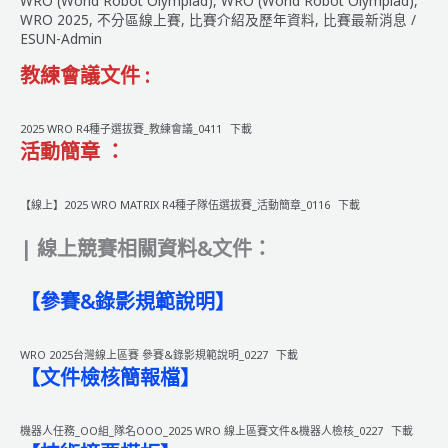
WRO (World Robot Olympiad)
,
WRO (World Robot Olympiad)
,
科
WRO 2025
,
不分區線上賽
,
比賽介紹及歷年資料
,
比賽最新消息
/
學
ESUN-Admin
創
教練會議文件 :
意
機
器
2025 WRO R4種子選拔賽_教練會議_0411
下載
活動簡章 ：
人
大
賽
【線上】2025 WRO MATRIX R4種子隊伍選拔賽_活動簡章_0116
下載
| 線上競賽相關資料&文件：
【參賽&錄影規範說明】
WRO 2025台灣線上區賽 參賽&錄影規範說明_0227
下載
【文件檢核簡報檔】
機器人任務_OO組_隊名OOO_2025 WRO 線上區賽文件&機器人檢核_0227
下載