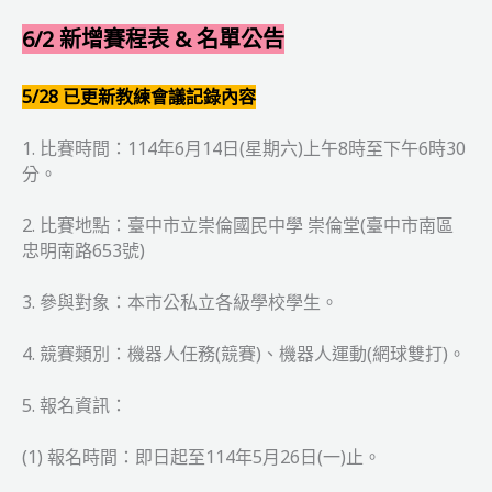
器
6/2 新增賽程表 & 名單公告
人
競
5/28 已更新教練會議記錄內容
賽
1. 比賽時間：114年6月14日(星期六)上午8時至下午6時30
分。
2. 比賽地點：臺中市立崇倫國民中學 崇倫堂(臺中市南區
忠明南路653號)
3. 參與對象：本市公私立各級學校學生。
4. 競賽類別：機器人任務(競賽)、機器人運動(網球雙打)。
5. 報名資訊：
(1) 報名時間：即日起至114年5月26日(一)止。