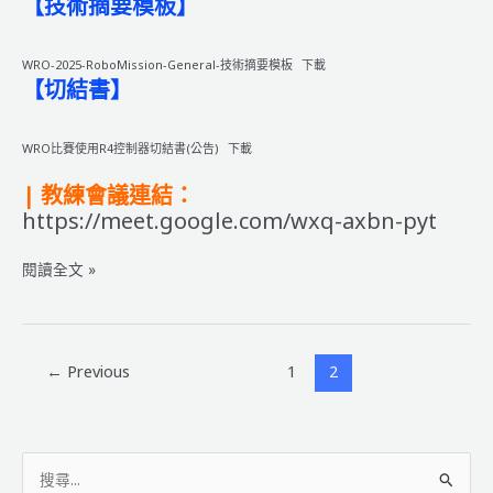
【技術摘要模板】
WRO-2025-RoboMission-General-技術摘要模板
下載
【切結書】
WRO比賽使用R4控制器切結書(公告)
下載
| 教練會議連結：
https://meet.google.com/wxq-axbn-pyt
2025
閱讀全文 »
WRO
MATRIX
R4
種
←
Previous
1
2
子
隊
伍
搜
選