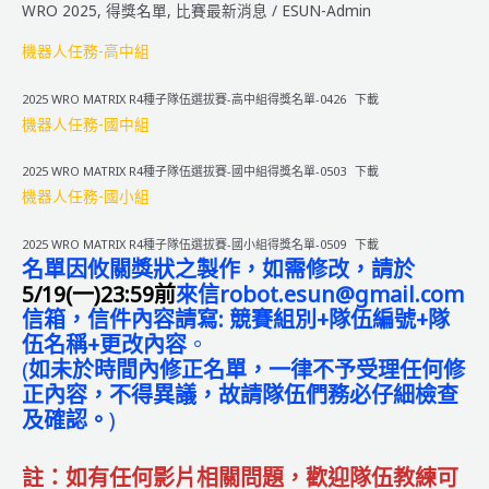
機
WRO 2025
,
得獎名單
,
比賽最新消息
/
ESUN-Admin
器
機器人任務-高中組
人
大
2025 WRO MATRIX R4種子隊伍選拔賽-高中組得獎名單-0426
下載
賽
機器人任務-國中組
臺
中
2025 WRO MATRIX R4種子隊伍選拔賽-國中組得獎名單-0503
下載
市
機器人任務-國小組
校
際
2025 WRO MATRIX R4種子隊伍選拔賽-國小組得獎名單-0509
下載
盃
名單因攸關獎狀之製作，如需修改，請於
選
5/19(一)23:59前
來信robot.esun@gmail.com
拔
信箱，信件內容請寫:
競賽組別+隊伍編號+隊
賽
伍名稱+更改內容
。
(
如未於時間內修正名單，一律不予受理任何修
正內容，不得異議，故請隊伍們務必仔細檢查
及確認。
)
註：如有任何影片相關問題，歡迎隊伍教練可