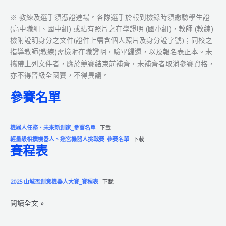
※ 教練及選手須憑證進場。各隊選手於報到檢錄時須繳驗學生證
(高中職組、國中組) 或貼有照片之在學證明 (國小組)，教師 (教練)
檢附證明身分之文件(證件上需含個人照片及身分證字號)；同校之
指導教師(教練)需檢附在職證明，驗畢歸還，以及報名表正本。未
攜帶上列文件者，應於競賽結束前補齊，未補齊者取消參賽資格，
亦不得晉級全國賽，不得異議。
參賽名單
機器人任務、未來新創家_參賽名單
下載
輕量級相撲機器人、迷宮機器人挑戰賽
_
參賽名單
下載
賽程表
2025 山城盃創意機器人大賽_賽程表
下載
2025
閱讀全文 »
WRO
校