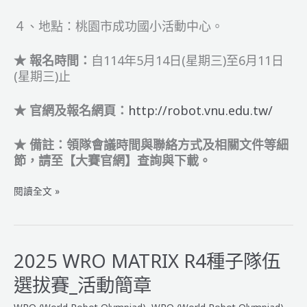
４、地點：桃園市成功國小活動中心。
★ 報名時間：
自114年5月14日(星期三)至6月11日
(星期三)止
★ 官網及報名網頁：
http://robot.vnu.edu.tw/
★ 備註：領隊會議時間與聯絡方式及相關文件等細
節，請至【大賽官網】查詢與下載。
2025
閱讀全文 »
WRO
校
際
盃-
2025 WRO MATRIX R4種子隊伍
桃
選拔賽_活動簡章
園
市