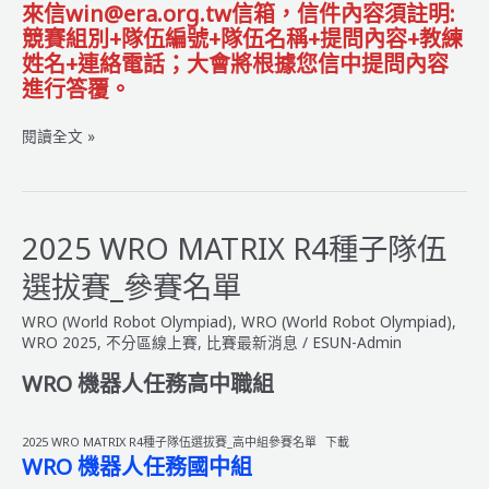
來信win@era.org.tw信箱，信件內容須註明:
競賽組別+隊伍編號+隊伍名稱+提問內容+教練
姓名+連絡電話；大會將根據您信中提問內容
進行答覆。
2025
閱讀全文 »
WRO
MATRIX
R4
種
2025 WRO MATRIX R4種子隊伍
子
選拔賽_參賽名單
隊
伍
WRO (World Robot Olympiad)
,
WRO (World Robot Olympiad)
,
選
WRO 2025
,
不分區線上賽
,
比賽最新消息
/
ESUN-Admin
拔
WRO 機器人任務高中職組
賽
_
得
2025 WRO MATRIX R4種子隊伍選拔賽_高中組參賽名單
下載
獎
WRO 機器人任務國中組
名