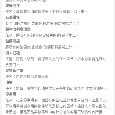
煤礦開採
任務：取得載貨用的軌道車，並且從鐵軌上滑下來。
石油鑽探
將全部的油桶(包含紅色的油桶)搬離開鑽油平台。
穀物收割處理器
任務：將所有的榖物(包含紅色的)搬到基地上。
鈾礦開採
將所有的鈾礦(包含紅色的)都搬到農場之外。
樹木栽種
任務：將樹木移到主要河流北方的任一區域。樹木必需要是直立
放置的。。
發電廠供電
任務：將燃料搬到發電廠區。
油桶
任務：將每一種顏色的油桶放置在基地的範圍
之內
作為儲油桶。
停車場
任務：指定停車場為一個儲存的區域並遵循家用規則。因此隊員
可以用手將儲存用的物件移入及移出此區域。機器人也可以出入
此區域，但是不能與該區域中的計分物件或是策略物件有所接