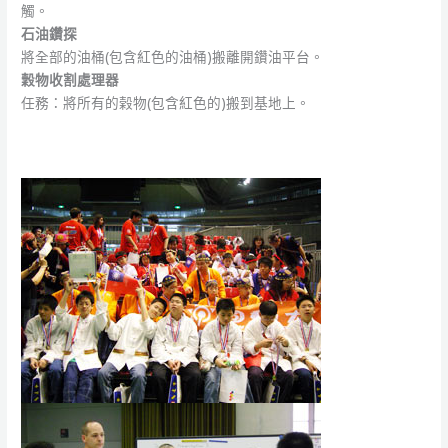
觸。
石油鑽探
將全部的油桶(包含紅色的油桶)搬離開鑽油平台。
穀物收割處理器
任務：將所有的榖物(包含紅色的)搬到基地上。