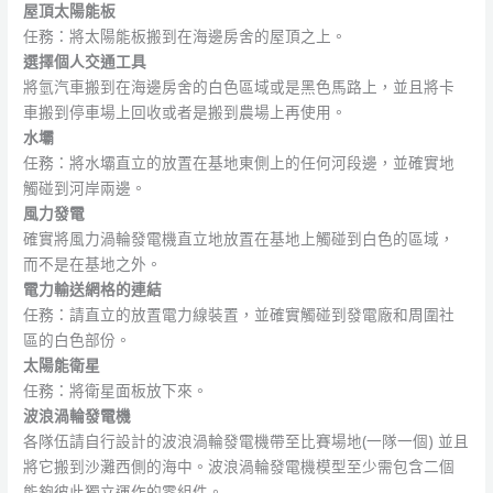
屋頂太陽能板
任務：將太陽能板搬到在海邊房舍的屋頂之上。
選擇個人交通工具
將氫汽車搬到在海邊房舍的白色區域或是黑色馬路上，並且將卡
車搬到停車場上回收或者是搬到農場上再使用。
水壩
任務：將水壩直立的放置在基地東側上的任何河段邊，並確實地
觸碰到河岸兩邊。
風力發電
確實將風力渦輪發電機直立地放置在基地上觸碰到白色的區域，
而不是在基地之外。
電力輸送網格的連結
任務：請直立的放置電力線裝置，並確實觸碰到發電廠和周圍社
區的白色部份。
太陽能衛星
任務：將衛星面板放下來。
波浪渦輪發電機
各隊伍請自行設計的波浪渦輪發電機帶至比賽場地(一隊一個) 並且
將它搬到沙灘西側的海中。波浪渦輪發電機模型至少需包含二個
能夠彼此獨立運作的零組件。