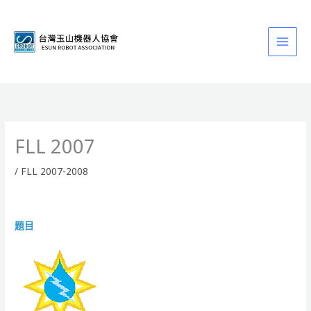
跳
至
主
要
內
容
FLL 2007
/
FLL 2007-2008
題目