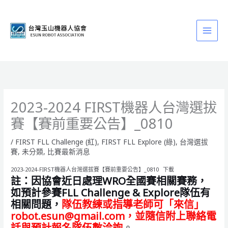
跳
至
主
要
內
容
2023-2024 FIRST機器人台灣選拔
賽【賽前重要公告】_0810
/
FIRST FLL Challenge (紅)
,
FIRST FLL Explore (綠)
,
台灣選拔
賽
,
未分類
,
比賽最新消息
2023-2024-FIRST機器人台灣選拔賽【賽前重要公告】_0810
下載
註：因協會近日處理WRO全國賽相關賽務，
如預計參賽FLL Challenge & Explore隊伍有
相關問題，
隊伍教練或指導老師可「來信」
robot.esun@gmail.com，並隨信附上聯絡電
話與預計報名隊伍數洽詢
。