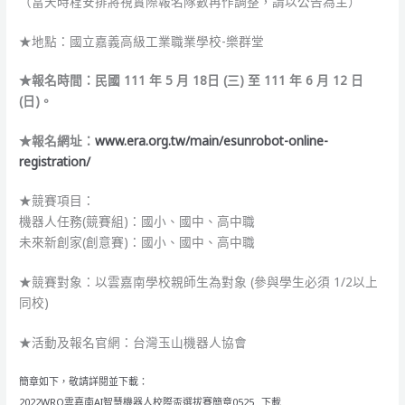
（當天時程安排將視實際報名隊數再作調整，請以公告為主）
★地點：國立嘉義高級工業職業學校-樂群堂
★報名時間：民國 111 年 5 月 18日 (三) 至 111 年 6 月 12 日
(日)。
★報名網址：
www.era.org.tw/main/esunrobot-online-
registration/
★競賽項目：
機器人任務(競賽組)：國小、國中、高中職
未來新創家(創意賽)：國小、國中、高中職
★競賽對象：以雲嘉南學校親師生為對象 (參與學生必須 1/2以上
同校)
★活動及報名官網：台灣玉山機器人協會
簡章如下，敬請詳閱並下載：
2022WRO雲嘉南AI智慧機器人校際盃選拔賽簡章0525
下載