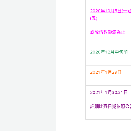
2020
年
10
月
5
日
(
一
)
(
五
)
或隊伍數額滿為止
2020
年
12
月中旬前
2021
年
1
月
29
日
2021年1月30.31日
詳細比賽日期依照公