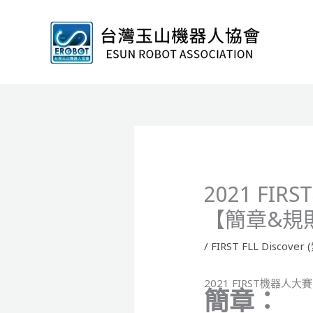
跳
至
主
要
內
容
2021 FIR
【簡章&規
/
FIRST FLL Discover 
2021 FIRST機器人大賽 
簡章：