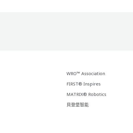
WRO™ Association
FIRST® Inspires
MATRIX® Robotics
貝登堡智能