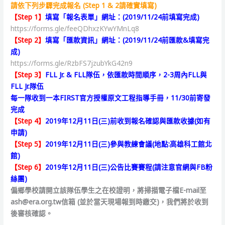
請依下列步驟完成報名 (Step 1 & 2請確實填寫)
【Step 1】
填寫
「報名表單
」
網址：(2019/11/24前填寫完成)
https://forms.gle/feeQDhxzKYwYMnLq8
【Step 2】
填寫
「
匯款資訊
」
網址：(2019/11/24前匯款&填寫完
成)
https://forms.gle/RzbFS7jzubYkG42n9
【Step 3】
FLL Jr. & FLL隊伍，依匯款時間順序，2-3周內
FLL與
FLL Jr.隊伍
每一隊收到一本FIRST官方授權原文工程指導手冊，11/30前寄發
完成
【Step 4】
2019年12月11日(三)前收到報名確認與匯款收據(如有
申請)
【Step 5】
2019年12月11日(三)參與教練會議(地點:高雄科工館北
館)
【Step 6】
2019年12月11日(三)公告比賽賽程(請注意官網與FB粉
絲團)
偏鄉學校請開立該隊伍學生之在校證明，將掃描電子檔E-mail至
ash@era.org.tw信箱 (並於當天現場報到時繳交)，我們將於收到
後審核確認。