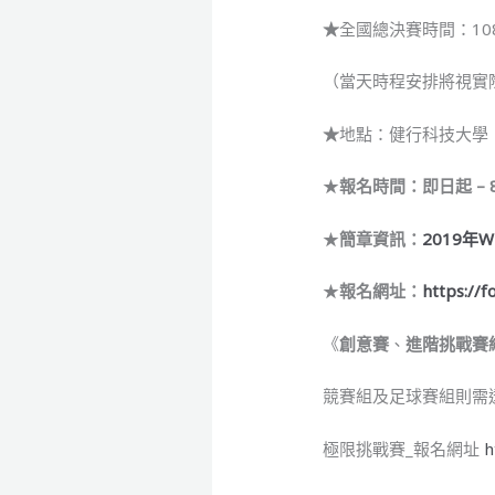
★
全國總決賽時間：108年 
（當天時程安排將視實
★
地點：健行科技大學
★
報名時間：即日起 – 
★
簡章資訊：
2019年
★
報名網址：
https://
《
創意賽
、
進階挑戰賽
競賽組及足球賽組則需
極限挑戰賽_報名網址
h