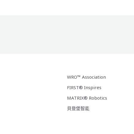
WRO™ Association
FIRST® Inspires
MATRIX® Robotics
貝登堡智能