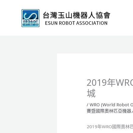
跳
至
主
要
內
容
2019年
城
/
WRO (World Robot O
賽暨國際奧林匹亞機器
2019年WRO國際奧