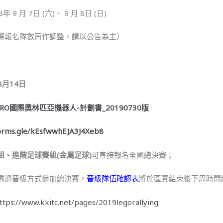
9 月 7日 (六)、 9 月 8日 (日)
際報名隊數再作調整，請以公告為主）
8月14日
WRO國際奧林匹亞機器人-計劃書_20190730版
forms.gle/kEsfwwhEJA3J4Xeb8
組、進階足球賽組(金屬足球)
可直接報名全國總決賽；
透過晉級方式參加總決賽，
晉級隊伍確認表
將於區賽結束後下周時間
ttps://www.kkitc.net/pages/2019legorallying