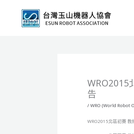
跳
至
主
要
內
容
WRO201
告
/
WRO (World Robot O
WRO2015北區初賽 教