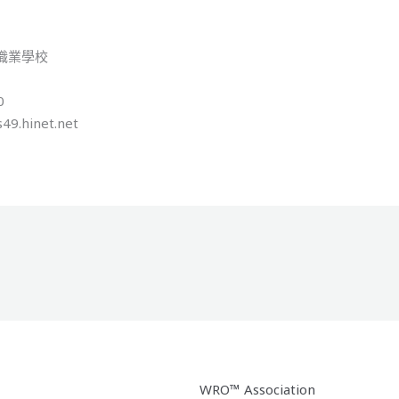
職業學校
0
49.hinet.net
WRO™ Association