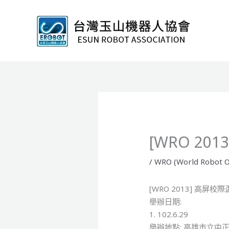
跳
至
主
要
內
容
[WRO 20
/
WRO (World Robot O
[WRO 2013] 高屏
舉辦日期:
1. 102.6.29
舉辦地點: 高雄市立中