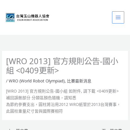
跳
至
主
要
內
容
[WRO 2013] 官方規則公告-國小
組 <0409更新>
/
WRO (World Robot Olympiad)
,
比賽最新消息
[WRO 2013] 官方規則公告-國小組 如附件, 請下載 <0409更新>
補回誤刪部分 分類區顏色隨機，請知悉
為節約參賽支出，圓柱將沿用2012 WRO紙管於2013台灣賽事，
此圓柱重量尺寸皆與國際賽相符