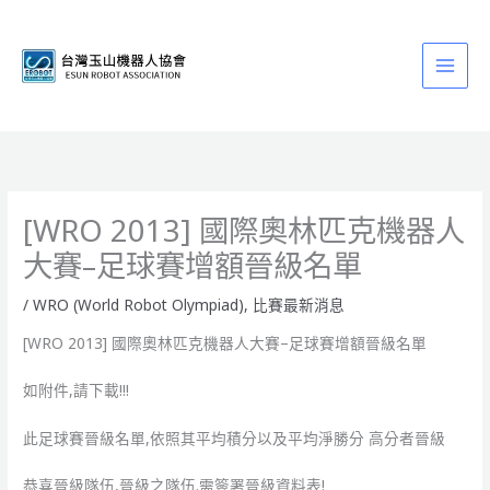
跳
至
主
要
內
容
[WRO 2013] 國際奧林匹克機器人
大賽–足球賽增額晉級名單
/
WRO (World Robot Olympiad)
,
比賽最新消息
[WRO 2013] 國際奧林匹克機器人大賽–足球賽增額晉級名單
如附件,請下載!!!
此足球賽晉級名單,依照其平均積分以及平均淨勝分 高分者晉級
恭喜晉級隊伍,晉級之隊伍.需簽署晉級資料表!