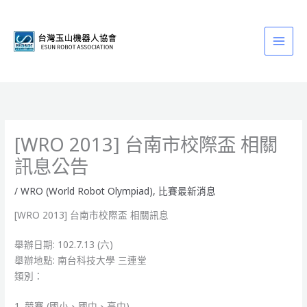
跳
至
主
要
內
容
[WRO 2013] 台南市校際盃 相關
訊息公告
/
WRO (World Robot Olympiad)
,
比賽最新消息
[WRO 2013] 台南市校際盃 相關訊息
舉辦日期: 102.7.13 (六)
舉辦地點: 南台科技大學 三連堂
類別：
1. 競賽 (國小、國中、高中)