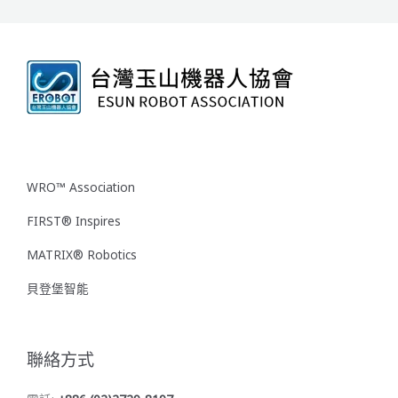
WRO™ Association
FIRST® Inspires
MATRIX® Robotics
貝登堡智能
聯絡方式