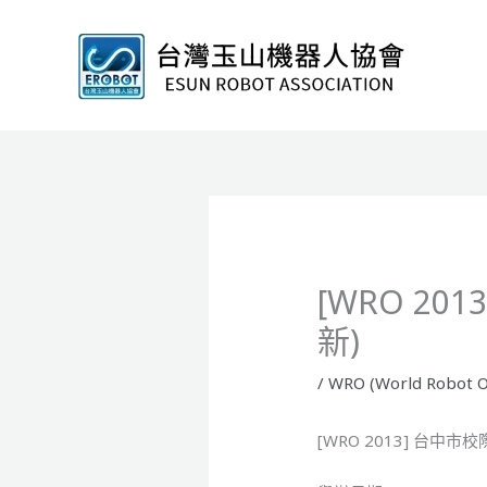
跳
至
主
要
內
容
[WRO 20
新)
/
WRO (World Robot O
[WRO 2013] 台中市