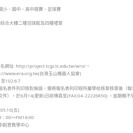
週二）－國小、國中、高中競賽、足球賽
中綜合大樓二樓羽球館及四樓禮堂
http://project.tcgs.tc.edu.tw/wro/，
//www.era.org.tw(台灣玉山機器人協會)
至102.6.7
報名表件列印核對無誤，需將報名表列印經所屬學校核章核章後（報
，於6月14(更新)日前傳真至(FAX:04-22226850) ，逾期概
5.10(五)
：00～PM16:00
中創意教學中心