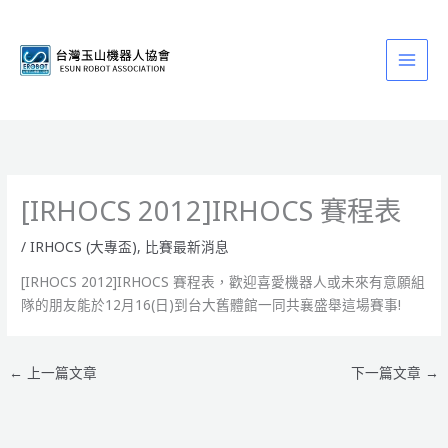
跳
至
主
要
內
容
[IRHOCS 2012]IRHOCS 賽程表
/
IRHOCS (大專盃)
,
比賽最新消息
[IRHOCS 2012]IRHOCS 賽程表，歡迎喜愛機器人或未來有意願組
隊的朋友能於12月16(日)到台大舊體館一同共襄盛舉這場賽事!
←
上一篇文章
下一篇文章
→