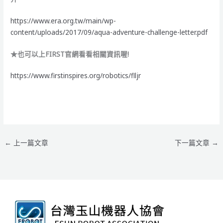
https://www.era.org.tw/main/wp-
content/uploads/2017/09/aqua-adventure-challenge-letter.pdf
★也可以上FIRST官網看看相關資訊喔!
https://www.firstinspires.org/robotics/flljr
←
上一篇文章
下一篇文章
→