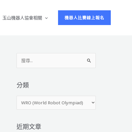
玉山機器人協會相關
機器人比賽線上報名
搜
尋
關
鍵
分類
字
分
:
類
近期文章