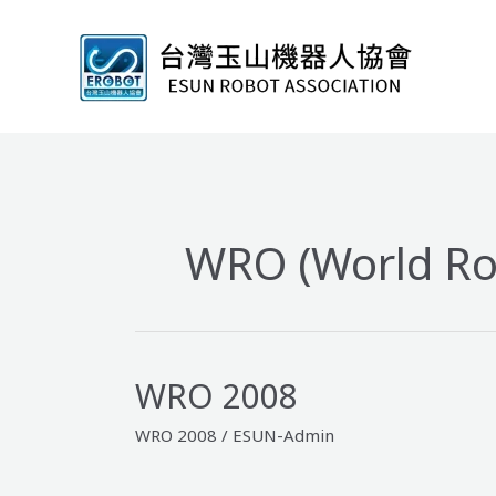
跳
至
主
要
內
容
WRO (World Ro
WRO 2008
WRO 2008
/
ESUN-Admin