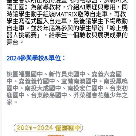
基金會以所出版的漫畫《阿宅聯盟：決戰AI太
陽王國》為前導教材，介紹AI原理與應用，同
時讓學生動手組裝MATRIX避障自走車，再教
學生寫程式匯入自走車，最後讓學生下場啟動
自走車。並於年底為參與的學生舉辦「線上機
器人挑戰賽」，給學生一個驗收與展現成果的
舞台。
2024參與學校&單位：
桃園福豐國中、新竹員東國中、嘉義六嘉國
中、嘉義義竹國中、宜蘭南澳國中、南投鳳鳴
國中、南投大成國中、南投宏仁國中、台東初
鹿國中、台東綠島國中、芥菜種會花蓮少年之
家。