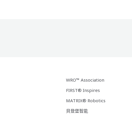
WRO™ Association
FIRST® Inspires
MATRIX® Robotics
貝登堡智能