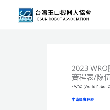
跳
至
主
要
內
容
2023 
賽程表/隊
/
WRO (World Robot O
中南區賽程表