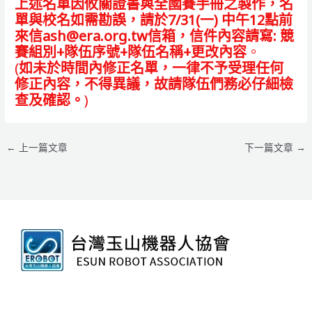
上述名單因攸關證書與全國賽手冊之製作，名
單與校名如需勘誤，請於7/31(一) 中午12點前
來信ash@era.org.tw信箱，信件內容請寫:
競
賽組別+隊伍序號+隊伍名稱+更改內容
。
(
如未於時間內修正名單，一律不予受理任何
修正內容，不得異議，故請隊伍們務必仔細檢
查及確認。
)
←
上一篇文章
下一篇文章
→