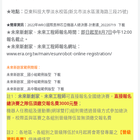
★地點：
亞東科技大學淡水校區(新北市淡水區濱海路三段25號)
★簡章資訊：
2022年WRO國際奧林匹亞機器人總決賽-計劃書_20220719
下載
★
未來新創家
、
未來工程師報名時間：
即日起至8月7日
中午12:00
報名截止。
★
未來新創家
、
未來工程師報名網址：
www.era.org.tw/main/esunrobot-online-registration/
未來新創家範例簡報：
未來新創家＿國小組範例版型
下載
未來新創家＿國中組範例版型
下載
未來新創家＿高中職組範例版型
下載
註1：
未來新創家
、
未來工程師
可直接報名全國總決賽，
直接報名
總決賽之隊伍須繳交報名費3000元整
；
機器人任務組及運動賽(網球雙打)組則需透過晉級方式參加總決
賽，校際盃與區賽之各組別晉級隊伍皆無須繳交報名費
註2 ：各地區、各組別之晉級隊伍於8月起將會寄發專屬之
【晉級
資料表單
】
供後續填寫