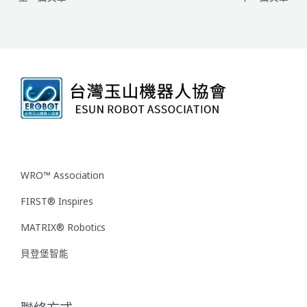
WRO™ Association
FIRST® Inspires
MATRIX® Robotics
貝登堡智能