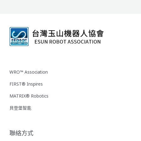
WRO™ Association
FIRST® Inspires
MATRIX® Robotics
貝登堡智能
聯絡方式