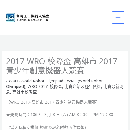
跳
至
主
要
內
容
2017 WRO 校際盃-高雄市 2017
青少年創意機器人競賽
/
WRO (World Robot Olympiad)
,
WRO (World Robot
Olympiad)
,
WRO 2017
,
校際盃
,
比賽介紹及歷年資料
,
比賽最新消
息
,
高雄市校際盃
【WRO 2017-高雄市 2017 青少年創意機器人競賽】
★競賽時間：106 年 7 月 8 日 (六) AM 8：30 – PM 17：30
（當天時程安排將 視實際報名隊數再作調整）