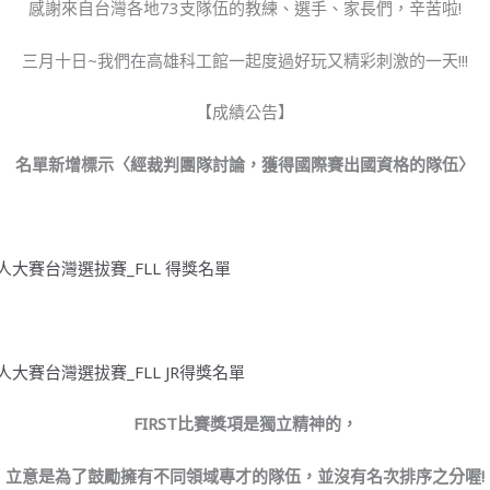
感謝來自台灣各地73支隊伍的教練、選手、家長們，辛苦啦!
三月十日~我們在高雄科工館一起度過好玩又精彩刺激的一天!!!
【成績公告】
名單新增標示〈經裁判團隊討論，獲得國際賽出國資格的隊伍〉
T機器人大賽台灣選拔賽_FLL 得獎名單
T機器人大賽台灣選拔賽_FLL JR得獎名單
FIRST比賽獎項是獨立精神的，
立意是為了鼓勵擁有不同領域專才的隊伍，
並沒有名次排序之分喔!