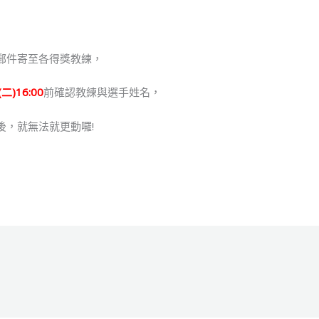
郵件寄至各得獎教練，
(二)16:00
前確認教練與選手姓名，
後，就無法就更動囉!