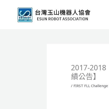
跳
至
主
要
內
容
2017-20
績公告】
/
FIRST FLL Challenge